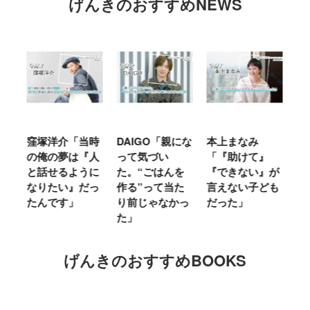
げんきのおすすめNEWS
窪塚洋介「当時
DAIGO「親にな
本上まなみ
千
る
の俺の夢は『人
って気づい
「『助けて』
育
ミ
と話せるように
た。“ごはんを
『できない』が
ヤ
」
なりたい』だっ
作る”って当た
言えない子ども
る
たんです」
り前じゃなかっ
だった」
た
た」
げんきのおすすめBOOKS