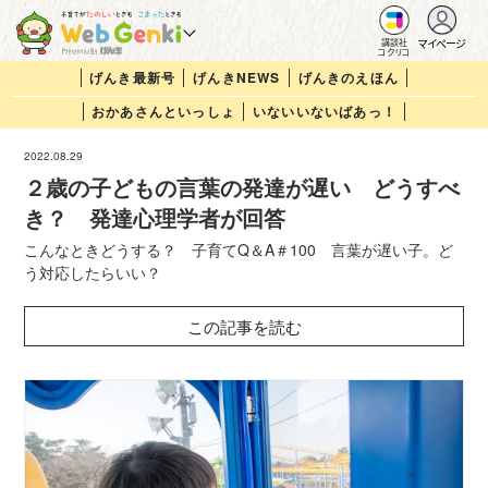
マイページ
講談社
コクリコ
げんき最新号
げんきNEWS
げんきのえほん
おかあさんといっしょ
いないいないばあっ！
2022.08.29
２歳の子どもの言葉の発達が遅い どうすべ
き？ 発達心理学者が回答
こんなときどうする？ 子育てQ＆A＃100 言葉が遅い子。ど
う対応したらいい？
この記事を読む