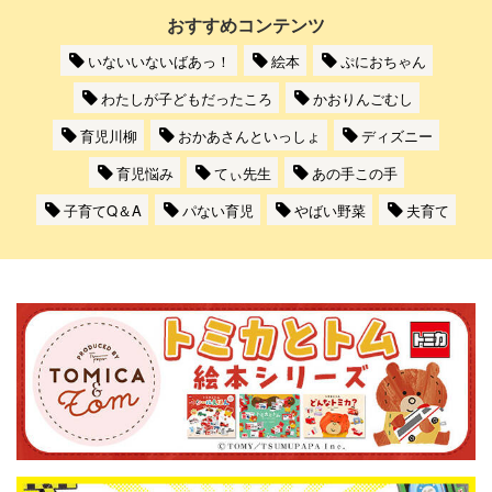
おすすめコンテンツ
いないいないばあっ！
絵本
ぷにおちゃん
わたしが子どもだったころ
かおりんごむし
育児川柳
おかあさんといっしょ
ディズニー
育児悩み
てぃ先生
あの手この手
子育てQ＆A
パない育児
やばい野菜
夫育て