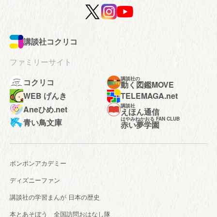
講談社コクリコ
ファミリーサイト
講談社の
コクリコ
動く図鑑MOVE
WEB げんき
TELEMAGA.net
講談社
Aneひめ.net
えほん通信
はやみねかおる FAN CLUB
青い鳥文庫
赤い夢学園
ボンボンアカデミー
ディズニーファン
講談社の学習まんが 日本の歴史
本とあそぼう 全国訪問おはなし隊