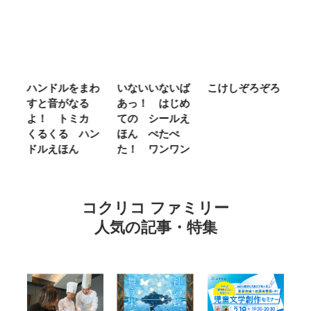
ム
ハンドルをまわ
いないいないば
こけしぞろぞろ
Ｍ
せ
すと音がなる
あっ！ はじめ
Ｌ
ほ
よ！ トミカ
ての シールえ
Ｍ
くるくる ハン
ほん ぺたぺ
し
ドルえほん
た！ ワンワン
に
コクリコ ファミリー
人気の記事・特集