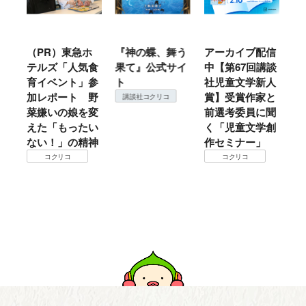
ル
（PR）東急ホ
『神の蝶、舞う
アーカイブ配信
仙
テルズ「人気食
果て』公式サイ
中【第67回講談
地
育イベント」参
ト
社児童文学新人
暖
加レポート 野
賞】受賞作家と
こ
講談社コクリコ
菜嫌いの娘を変
前選考委員に聞
て
えた「もったい
く「児童文学創
ない！」の精神
作セミナー」
コクリコ
コクリコ