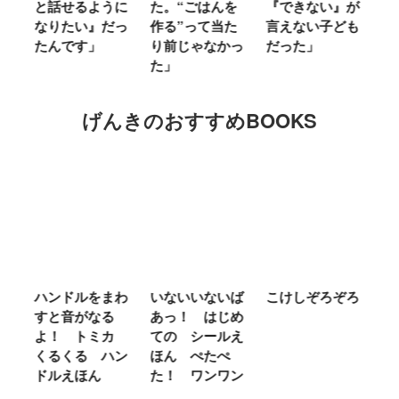
ミ
と話せるように
た。“ごはんを
『できない』が
ヤ
」
なりたい』だっ
作る”って当た
言えない子ども
る
たんです」
り前じゃなかっ
だった」
た
た」
げんきのおすすめBOOKS
ム
ハンドルをまわ
いないいないば
こけしぞろぞろ
Ｍ
せ
すと音がなる
あっ！ はじめ
Ｌ
ほ
よ！ トミカ
ての シールえ
Ｍ
くるくる ハン
ほん ぺたぺ
し
ドルえほん
た！ ワンワン
に