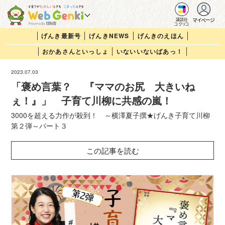
マイページ
講談社
コクリコ
げんき最新号
げんきNEWS
げんきのえほん
おかあさんといっしょ
いないいないばあっ！
2023.07.03
「褒め言葉？ 『ママのお尻 大きいね
ぇ！』」 子育て川柳に共感の嵐！
3000を超える力作が殺到！ ～横澤夏子撰★げんき子育て川柳
第２弾～パート３
この記事を読む