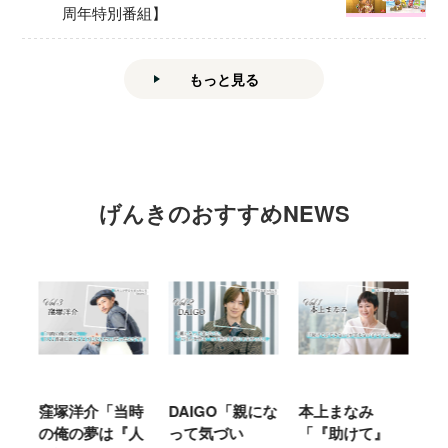
周年特別番組】
もっと見る
げんきのおすすめNEWS
窪塚洋介「当時
DAIGO「親にな
本上まなみ
千
る
の俺の夢は『人
って気づい
「『助けて』
育