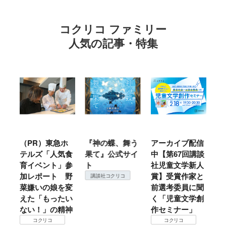
コクリコ ファミリー
人気の記事・特集
ル
（PR）東急ホ
『神の蝶、舞う
アーカイブ配信
仙
テルズ「人気食
果て』公式サイ
中【第67回講談
地
育イベント」参
ト
社児童文学新人
暖
加レポート 野
賞】受賞作家と
こ
講談社コクリコ
菜嫌いの娘を変
前選考委員に聞
て
えた「もったい
く「児童文学創
ない！」の精神
作セミナー」
コクリコ
コクリコ