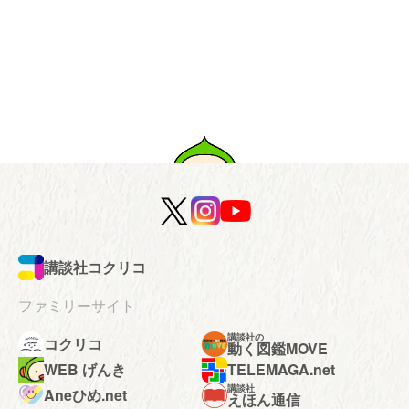
講談社コクリコ
ファミリーサイト
講談社の
コクリコ
動く図鑑MOVE
WEB げんき
TELEMAGA.net
講談社
Aneひめ.net
えほん通信