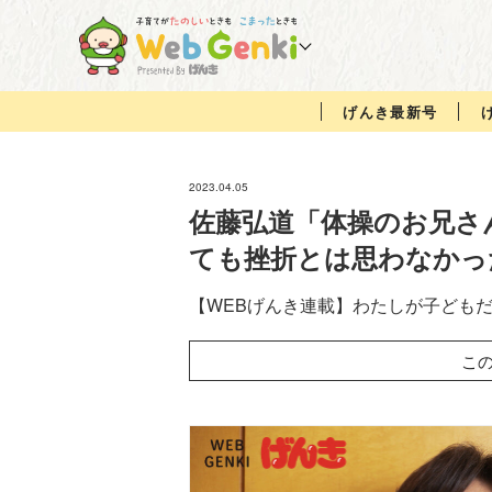
げんき最新号
2023.04.05
佐藤弘道「体操のお兄さ
ても挫折とは思わなかっ
【WEBげんき連載】わたしが子ども
こ