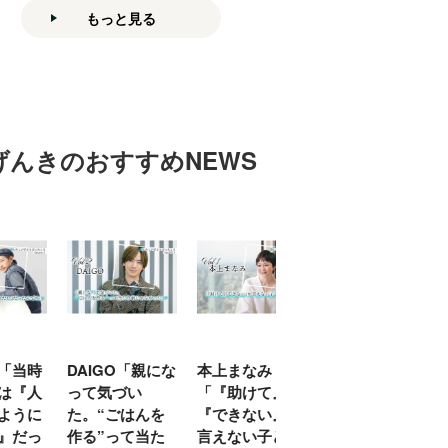
もっと見る
げんきのおすすめNEWS
「当時
DAIGO「親にな
本上まなみ
千原せいじ「子
は『人
って気づい
「『助けて』
育ては自分のイ
ように
た。“ごはんを
『できない』が
ヤな面に直面す
』だっ
作る”って当た
言えない子ども
ることが多かっ