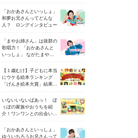
「おかあさんといっしょ」
和夢お兄さんってどんな
人？ ロングインタビュー
「まやお姉さん」は抜群の
歌唱力！ 「おかあさんと
いっしょ」 ながたまやさ
んってどんな人？
【１歳むけ】子どもに本当
にウケる絵本ランキング
「げんき絵本大賞」結果発
表
いないいないばあっ！ ぽ
ぅぽの家族やおうちを紹
介！ワンワンとの出会いの
瞬間も
「おかあさんといっしょ」
ゆういちろうお兄さんって