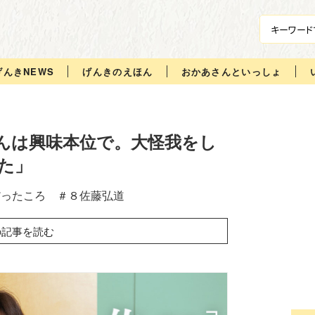
げんきNEWS
げんきのえほん
おかあさんといっしょ
んは興味本位で。大怪我をし
た」
だったころ ＃８佐藤弘道
の記事を読む