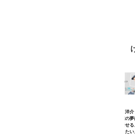
TBSアナ井上貴
ひろゆき「『自
長谷川あかり
窪塚洋介
博「アナウンサ
分はこれが得意
「料理家になる
の俺の夢
ーになろうと思
だ』という“思
片鱗なんて一ミ
と話せる
ったことは一度
い込み”は重
リもなかった」
なりたい