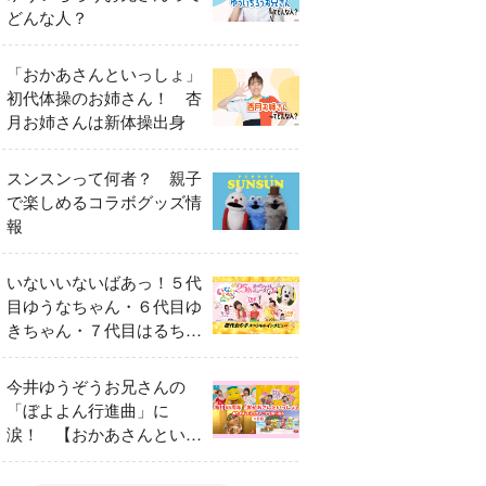
どんな人？
「おかあさんといっしょ」
初代体操のお姉さん！ 杏
月お姉さんは新体操出身
スンスンって何者？ 親子
で楽しめるコラボグッズ情
報
いないいないばあっ！５代
目ゆうなちゃん・６代目ゆ
きちゃん・７代目はるちゃ
ん スペシャルインタビュ
ー
今井ゆうぞうお兄さんの
「ぼよよん行進曲」に
涙！ 【おかあさんといっ
しょ65周年特別番組】