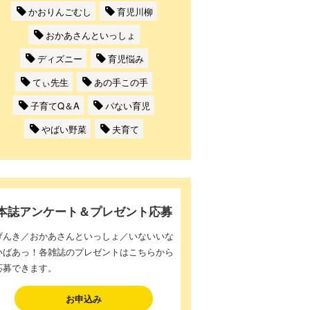
かおりんごむし
育児川柳
おかあさんといっしょ
ディズニー
育児悩み
てぃ先生
あの手この手
子育てQ＆A
パない育児
やばい野菜
夫育て
本誌アンケート＆プレゼント応募
げんき／おかあさんといっしょ／いないいな
いばあっ！各雑誌のプレゼントはこちらから
応募できます。
お申込み