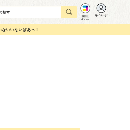
マイページ
講談社
コクリコ
いないいないばあっ！