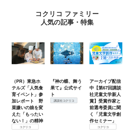
コクリコ ファミリー
人気の記事・特集
ル
（PR）東急ホ
『神の蝶、舞う
アーカイブ配信
仙
テルズ「人気食
果て』公式サイ
中【第67回講談
地
育イベント」参
ト
社児童文学新人
暖
加レポート 野
賞】受賞作家と
こ
講談社コクリコ
菜嫌いの娘を変
前選考委員に聞
て
えた「もったい
く「児童文学創
ない！」の精神
作セミナー」
コクリコ
コクリコ