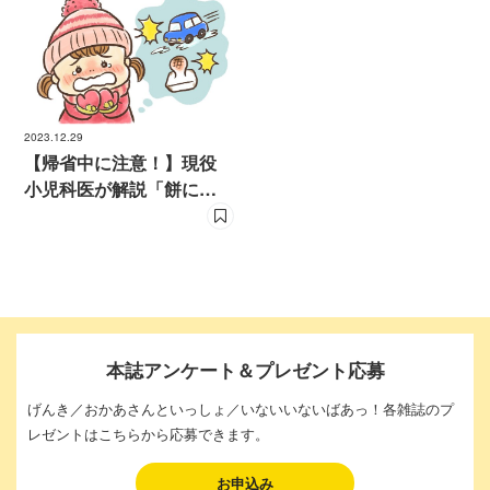
2023.12.29
【帰省中に注意！】現役
小児科医が解説「餅によ
る窒息など年末年始に気
をつけたい子どもの事
故」
本誌アンケート＆プレゼント応募
げんき／おかあさんといっしょ／いないいないばあっ！各雑誌のプ
レゼントはこちらから応募できます。
お申込み