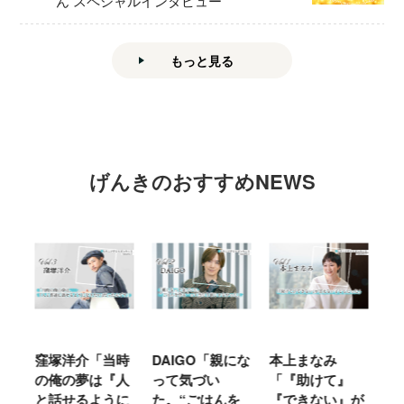
ん スペシャルインタビュー
もっと見る
げんきのおすすめNEWS
窪塚洋介「当時
DAIGO「親にな
本上まなみ
千
る
の俺の夢は『人
って気づい
「『助けて』
育
ミ
と話せるように
た。“ごはんを
『できない』が
ヤ