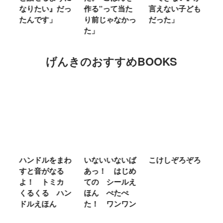
」
なりたい』だっ
作る”って当た
言えない子ども
る
たんです」
り前じゃなかっ
だった」
た
た」
げんきのおすすめBOOKS
ム
ハンドルをまわ
いないいないば
こけしぞろぞろ
Ｍ
せ
すと音がなる
あっ！ はじめ
Ｌ
ほ
よ！ トミカ
ての シールえ
Ｍ
くるくる ハン
ほん ぺたぺ
し
ドルえほん
た！ ワンワン
に