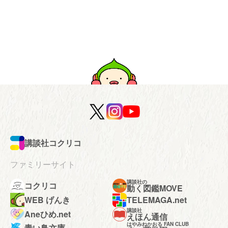
講談社コクリコ
ファミリーサイト
講談社の
コクリコ
動く図鑑MOVE
WEB げんき
TELEMAGA.net
講談社
Aneひめ.net
えほん通信
はやみねかおる FAN CLUB
青い鳥文庫