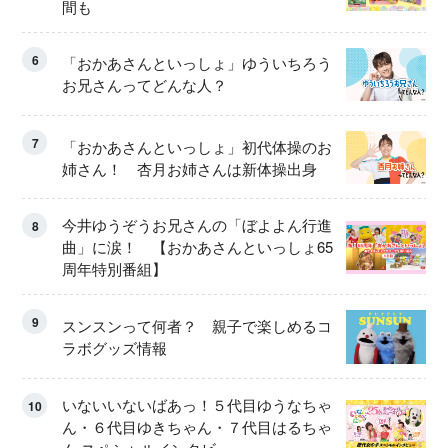
間も
6
「おかあさんといっしょ」ゆういちろう
お兄さんってどんな人？
7
「おかあさんといっしょ」初代体操のお
姉さん！ 杏月お姉さんは新体操出身
今井ゆうぞうお兄さんの「ぼよよん行進
8
曲」に涙！ 【おかあさんといっしょ65
周年特別番組】
9
スンスンって何者？ 親子で楽しめるコ
ラボグッズ情報
いないいないばあっ！５代目ゆうなちゃ
10
ん・６代目ゆきちゃん・７代目はるちゃ