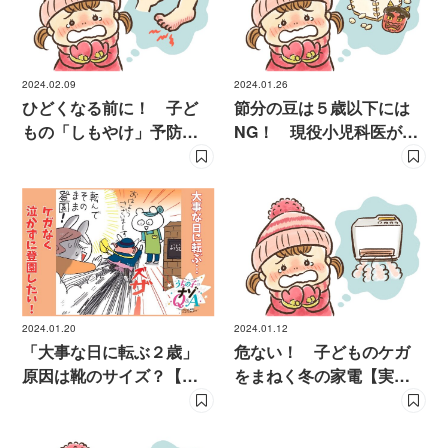
2024.02.09
2024.01.26
ひどくなる前に！ 子ど
節分の豆は５歳以下には
もの「しもやけ」予防と
NG！ 現役小児科医が解
対策【現役小児科医が解
説
説】
2024.01.20
2024.01.12
「大事な日に転ぶ２歳」
危ない！ 子どものケガ
原因は靴のサイズ？【専
をまねく冬の家電【実例
門家がアドバイス】
と対策を現役小児科医が
解説】