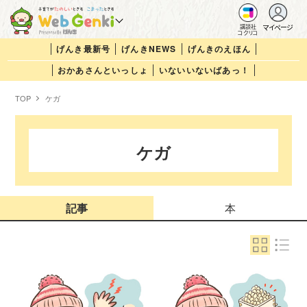
マイページ
講談社
コクリコ
げんき最新号
げんきNEWS
げんきのえほん
おかあさんといっしょ
いないいないばあっ！
TOP
ケガ
ケガ
記事
本