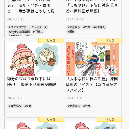
気」 骨折・発熱・胃腸
「しもやけ」予防と対策【現
炎… 我が家はこうして乗り
役小児科医が解説】
越えた
2024.06.13
2024.02.09
#コクリコサポートエディターズ
#育児悩み
#ケガ
#年末年始
#Any MaMa編集部
#子連れ
#帰省
#おでかけ
#ケガ
げんき
げんき
節分の豆は５歳以下には
「大事な日に転ぶ２歳」 原因
NG！ 現役小児科医が解説
は靴のサイズ？【専門家がア
ドバイス】
2024.01.26
2024.01.20
#育児悩み
#ケガ
#育児悩み
#ケガ
げんき
げんき