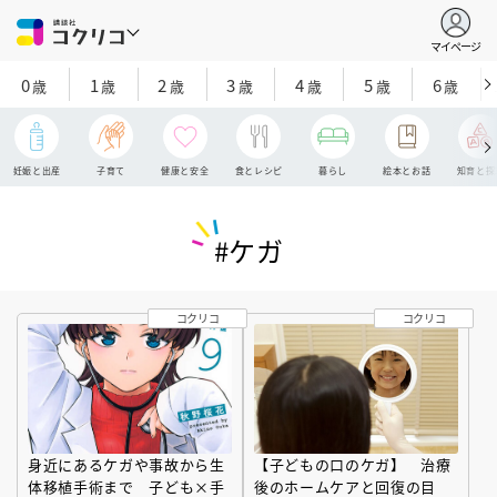
マイページ
0
1
2
3
4
5
6
歳
歳
歳
歳
歳
歳
歳
妊娠と出産
子育て
健康と安全
食とレシピ
暮らし
絵本とお話
知育と探
#ケガ
コクリコ
コクリコ
身近にあるケガや事故から生
【子どもの口のケガ】 治療
体移植手術まで 子ども×手
後のホームケアと回復の目