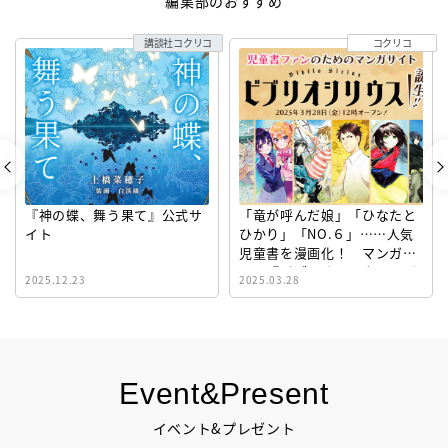
編集部のおすすめ
講談社コクリコ
コクリコ
『神の蝶、舞う果て』公式サ
「竜が呼んだ娘」「ひなたと
イト
ひかり」「NO.６」……人気
児童書を漫画化！ マンガサ
イト『ビブリオシリウス』誕
2025.12.23
2025.03.28
生！
Event&Present
イベント&プレゼント