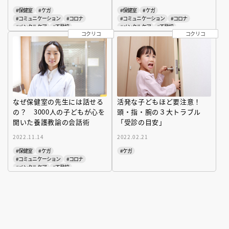
#保健室
#ケガ
#保健室
#ケガ
#コミュニケーション
#コロナ
#コミュニケーション
#コロナ
#メンタルケア
#不登校
#メンタルケア
#不登校
コクリコ
コクリコ
#登校しぶり
#登校しぶり
なぜ保健室の先生には話せる
活発な子どもほど要注意！
の？ 3000人の子どもが心を
頭・指・腕の３大トラブル
開いた養護教諭の会話術
「受診の目安」
2022.11.14
2022.02.21
#保健室
#ケガ
#ケガ
#コミュニケーション
#コロナ
#メンタルケア
#不登校
#登校しぶり