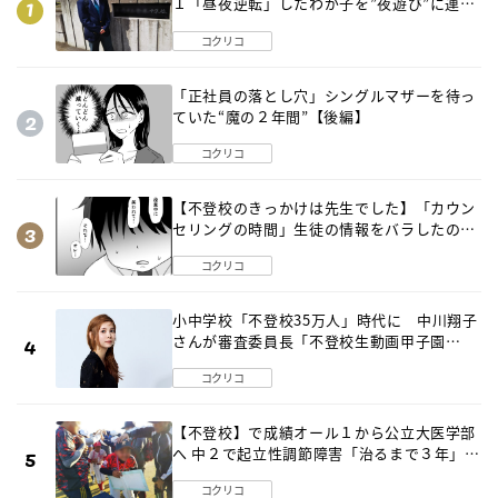
１「昼夜逆転」したわが子を”夜遊び”に連れ
出した母の気づき
コクリコ
「正社員の落とし穴」シングルマザーを待っ
ていた“魔の２年間”【後編】
コクリコ
【不登校のきっかけは先生でした】「カウン
セリングの時間」生徒の情報をバラしたの
は…《第２話》
コクリコ
小中学校「不登校35万人」時代に 中川翔子
さんが審査委員長「不登校生動画甲子園
2026」が開催
コクリコ
【不登校】で成績オール１から公立大医学部
へ 中２で起立性調節障害「治るまで３年」の
診断 そのとき母は
コクリコ