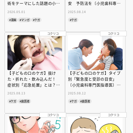
術をテーマにした話題の小児
安 予防法を〔小児歯科専門
医療漫画『ドクターチルドレ
医指導医〕がわかりやすく解
2026.05.01
2025.08.14
ン』１～９巻発売中！
説
#漫画
#マンガ
#ケガ
#ケガ
コクリコ
コクリコ
【子どもの口のケガ】抜け
【子どもの口のケガ】タイプ
た・折れた・飲み込んだ！
別「緊急度と受診の目安」
症状別「応急処置」とは？
〔小児歯科専門医指導医〕が
〔小児歯科専門医指導医〕が
わかりやすく解説
2025.08.13
2025.08.12
わかりやすく解説
#ケガ
#歯医者
#ケガ
#歯医者
コクリコ
コクリコ