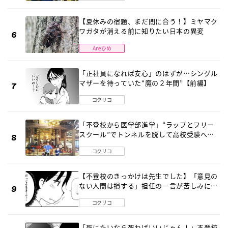
【夏休みの宿題、まだ間に合う！】ミヤマク
ワガタが消える前に知りたい日本の異変
Aneひめ
「正社員になれば安心」のはずが…シングル
マザーを待っていた“魔の２年間”【前編】
コクリコ
「不登校から医学部進学」“ラップとフリー
スクール”でトンネルを脱して高校受験へ
〔元野球少年の実話〕
コクリコ
【不登校のきっかけは先生でした】「意見の
ない人間は損する」担任の一言が苦しみに…
《第１話》
コクリコ
「死にたいなら死ねばいいじゃん！」不登校