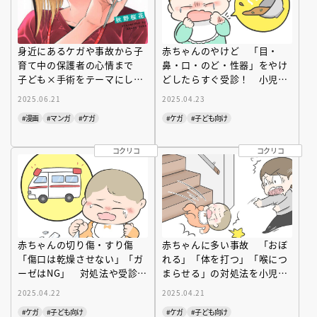
身近にあるケガや事故から子
赤ちゃんのやけど 「目・
育て中の保護者の心情まで
鼻・口・のど・性器」をやけ
子ども×手術をテーマにした
どしたらすぐ受診！ 小児科
話題の小児医療漫画『ドクタ
専門医が解説
2025.06.21
2025.04.23
ーチルドレン』１～５巻発売
#漫画
#マンガ
#ケガ
#ケガ
#子ども向け
中！
コクリコ
コクリコ
赤ちゃんの切り傷・すり傷
赤ちゃんに多い事故 「おぼ
「傷口は乾燥させない」「ガ
れる」「体を打つ」「喉につ
ーゼはNG」 対処法や受診の
まらせる」の対処法を小児科
目安を小児科専門医が解説
専門医が解説
2025.04.22
2025.04.21
#ケガ
#子ども向け
#ケガ
#子ども向け