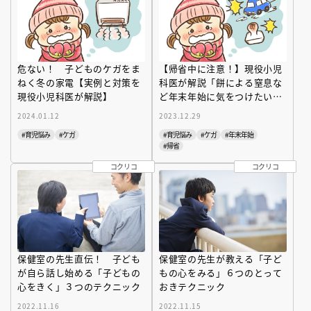
危ない！ 子どものケガをま
【帰省中に注意！】現役小児
ねく冬の家電【実例と対策を
科医が解説「餅による窒息な
現役小児科医が解説】
ど年末年始に気をつけたい子
どもの事故」
2024.01.12
2023.12.29
#育児悩み
#ケガ
#育児悩み
#ケガ
#年末年始
#帰省
コクリコ
コクリコ
保健室の先生直伝！ 子ども
保健室の先生が教える「子ど
が自ら話し始める「子どもの
もの心をみる」６つのとって
心をきく」３つのテクニック
おきテクニック
2022.11.16
2022.11.15