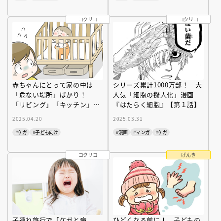
コクリコ
コクリコ
赤ちゃんにとって家の中は
シリーズ累計1000万部！ 大
「危ない場所」ばかり！
人気「細胞の擬人化」漫画
「リビング」「キッチン」
『はたらく細胞』【第１話】
「寝室」… 注意点と対策を
2025.04.20
2025.03.31
小児科医
#ケガ
#子ども向け
#漫画
#マンガ
#ケガ
コクリコ
げんき
子連れ旅行で「ケガと病
ひどくなる前に！ 子どもの