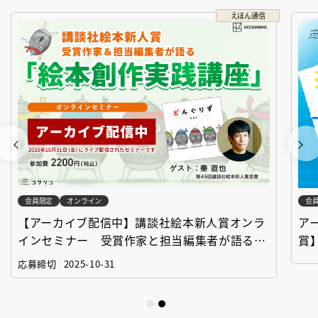
えほん通信
会員限定
オンライン
会
【アーカイブ配信中】講談社絵本新人賞オンラ
ア
インセミナー 受賞作家と担当編集者が語る
賞
「絵本創作実践講座」
作
応募締切
2025-10-31