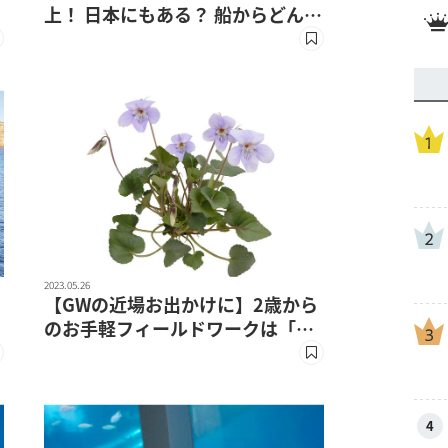
上！ 日本にもある？ 船からどんな
ことがわかるの？
2023.05.26
【GWの近場お出かけに】2歳から
のお手軽フィールドワークは「植
物」がおすすめ！図鑑マニアの先
生が教える楽しみ方
4