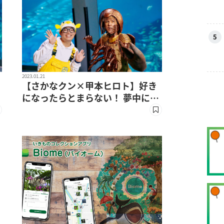
5
2023.01.21
【さかなクン×甲本ヒロト】好き
になったらとまらない！ 夢中にな
るってすギョい！