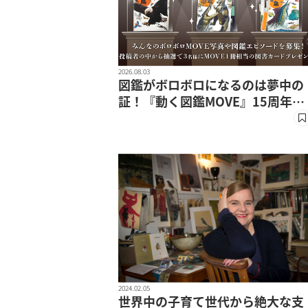
2026.08.03
図鑑がボロボロになるのは夢中の
証！『動く図鑑MOVE』15周年読
者投稿エピソード集
2024.02.05
世界中の子育て世代から絶大な支