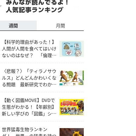
週間
月間
【科学的理由があった！】
人間が人間を食べてはいけ
ないのはなぜ？ 「倫理
的・社会的な問題」以外の
説明とは
〈悲報？〉「ティラノサウ
ルス」どんどんかわいくな
る問題 最新研究でわかっ
たティラノサウルスの本当
の姿
【動く図鑑MOVE】DVDで
生態がわかる！【年齢別】
新しい学びの「図鑑」シリ
ーズ
世界猛毒生物ランキン
グ！ 世界一の猛毒を持つ