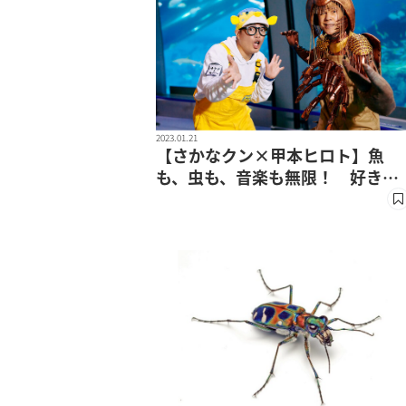
2023.01.21
【さかなクン×甲本ヒロト】魚
も、虫も、音楽も無限！ 好きな
ものには飽きている暇もない！