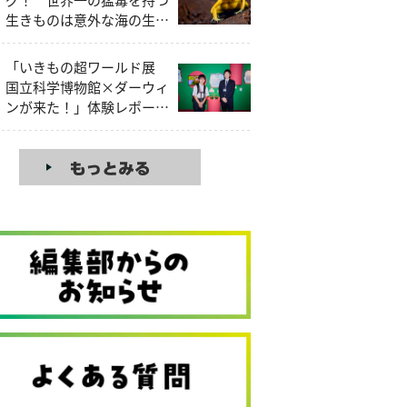
生きものは意外な海の生き
もの!?
「いきもの超ワールド展
国立科学博物館×ダーウィ
ンが来た！」体験レポー
ト！見どころを昆虫大好き
中学生研究員が解説