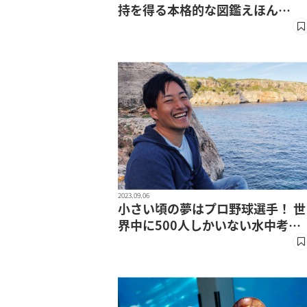
持を得る本格的な図鑑えほん
『There are』シリーズはこう生
まれた！
2023.09.06
小さい頃の夢はプロ野球選手！ 世
界中に500人しかいない水中考古
学者・山舩晃太郎先生を直撃！