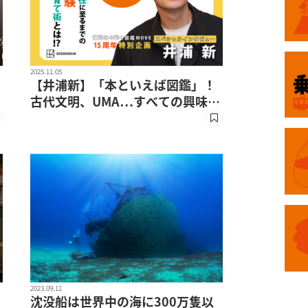
2025.11.05
【井浦新】「本といえば図鑑」！
古代文明、UMA…すべての興味の
原点は幼少期の“夢中体験”
2023.09.11
沈没船は世界中の海に300万隻以