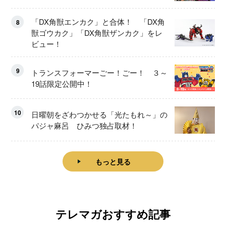
「DX角獣エンカク」と合体！ 「DX角
8
獣ゴウカク」「DX角獣ザンカク」をレ
ビュー！
9
トランスフォーマーごー！ごー！ ３～
19話限定公開中！
10
日曜朝をざわつかせる「光たもれ～」の
パジャ麻呂 ひみつ独占取材！
もっと見る
テレマガおすすめ記事