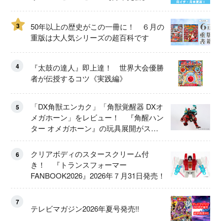
3
50年以上の歴史がこの一冊に！ ６月の
重版は大人気シリーズの超百科です
4
『太鼓の達人』即上達！ 世界大会優勝
者が伝授するコツ《実践編》
「DX角獣エンカク」「角獣覚醒器 DXオ
5
メガホーン」をレビュー！ 『角醒ハン
ター オメガホーン』の玩具展開がスタ
ート！
クリアボディのスタースクリーム付
6
き！ 『トランスフォーマー
FANBOOK2026』2026年７月31日発売！
7
テレビマガジン2026年夏号発売!!