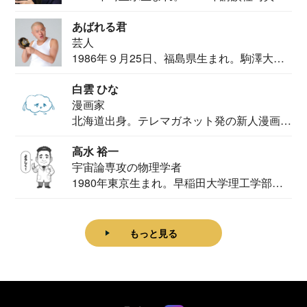
カメ...
あばれる君
芸人
1986年９月25日、福島県生まれ。駒澤大学
法学部...
白雲 ひな
漫画家
北海道出身。テレマガネット発の新人漫画
家。2020...
高水 裕一
宇宙論専攻の物理学者
1980年東京生まれ。早稲田大学理工学部物
理学科卒...
もっと見る