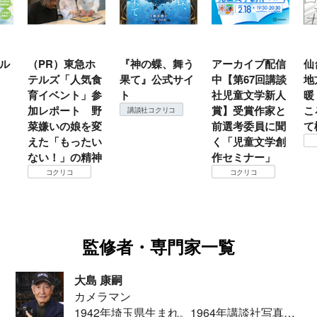
ル
（PR）東急ホ
『神の蝶、舞う
アーカイブ配信
仙
テルズ「人気食
果て』公式サイ
中【第67回講談
地
育イベント」参
ト
社児童文学新人
暖
加レポート 野
賞】受賞作家と
こ
講談社コクリコ
菜嫌いの娘を変
前選考委員に聞
て
えた「もったい
く「児童文学創
ない！」の精神
作セミナー」
コクリコ
コクリコ
監修者・専門家一覧
大島 康嗣
カメラマン
1942年埼玉県生まれ。1964年講談社写真部