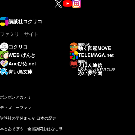
講談社コクリコ
ファミリーサイト
講談社の
コクリコ
動く図鑑MOVE
WEB げんき
TELEMAGA.net
講談社
Aneひめ.net
えほん通信
はやみねかおる FAN CLUB
青い鳥文庫
赤い夢学園
ボンボンアカデミー
ディズニーファン
講談社の学習まんが 日本の歴史
本とあそぼう 全国訪問おはなし隊