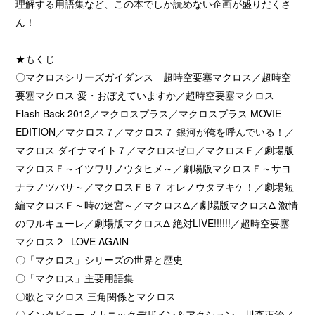
理解する用語集など、この本でしか読めない企画が盛りだくさ
ん！
★もくじ
〇マクロスシリーズガイダンス 超時空要塞マクロス／超時空
要塞マクロス 愛・おぼえていますか／超時空要塞マクロス
Flash Back 2012／マクロスプラス／マクロスプラス MOVIE
EDITION／マクロス７／マクロス７ 銀河が俺を呼んでいる！／
マクロス ダイナマイト７／マクロスゼロ／マクロスＦ／劇場版
マクロスＦ～イツワリノウタヒメ～／劇場版マクロスＦ～サヨ
ナラノツバサ～／マクロスＦＢ７ オレノウタヲキケ！／劇場短
編マクロスＦ～時の迷宮～／マクロスΔ／劇場版マクロスΔ 激情
のワルキューレ／劇場版マクロスΔ 絶対LIVE!!!!!!／超時空要塞
マクロス２ -LOVE AGAIN-
〇「マクロス」シリーズの世界と歴史
〇「マクロス」主要用語集
〇歌とマクロス 三角関係とマクロス
〇インタビュー メカニックデザイン＆アクション 川森正治／