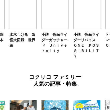
妖
水木しげる 妖
小説 仮面ライ
小説 仮面ライ
ト
本
怪大図録 世界
ダーガッチャー
ダーリバイス
マ
編
ド Ｕｎｉｖｅ
ＯＮＥ ＰＯＳ
Ｏ
ｒｓｉｔｙ
ＳＩＢＩＬＩＴ
Ｙ
コクリコ ファミリー
人気の記事・特集