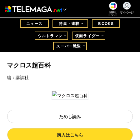
マイページ
講談社
コクリコ
ニュース
特集・連載
BOOKS
ウルトラマン
仮面ライダー
スーパー戦隊
マクロス超百科
編：講談社
ためし読み
購入はこちら