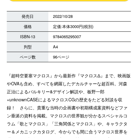
発売日
2022/10/28
価格
定価:本体3000円(税別)
ISBN-13
9784065295007
判型
A4
ページ数
96ページ
『超時空要塞マクロス』から最新作『マクロスΔ』まで、映画版
やOVAも含め、すべてを網羅したデカルチャーな超百科。河森
正治によるバルキリー&デザイン解説や、板野一郎
×unknownCASEによるマクロスCGの歴史をたどる対談を収
録！ さらに、貴重な当時の企画書や初期構成案資料などファ
ン垂涎の資料を掲載。マクロスの世界観が分かるスペシャルコ
ラム「歌とマクロス」「三角関係とマクロス」や、キャラクタ
ー＆メカニックカタログ、今からでも間に合うマクロス世界を