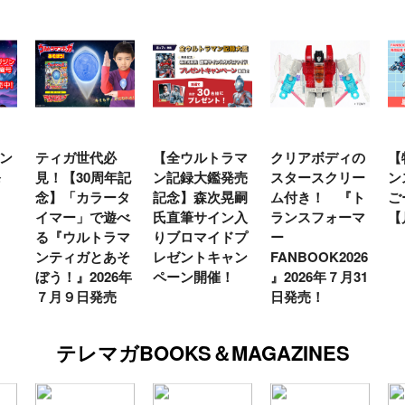
ン
ティガ世代必
【全ウルトラマ
クリアボディの
【
発
見！【30周年記
ン記録大鑑発売
スタースクリー
ン
念】「カラータ
記念】森次晃嗣
ム付き！ 『ト
ご
イマー」で遊べ
氏直筆サイン入
ランスフォーマ
【
る『ウルトラマ
りブロマイドプ
ー
ンティガとあそ
レゼントキャン
FANBOOK2026
ぼう！』2026年
ペーン開催！
』2026年７月31
７月９日発売
日発売！
テレマガBOOKS＆MAGAZINES