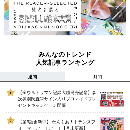
みんなのトレンド
人気記事ランキング
週間
月間
【全ウルトラマン記録大鑑発売記念】森
1
次晃嗣氏直筆サイン入りブロマイドプレ
ゼントキャンペーン開催！
2
【第6話更新♡】 わんもあ！トランスフ
ォーマーごー！ごー！【月末更新】