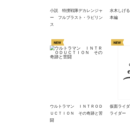
小説 特捜戦隊デカレンジャ
水木しげる
ー フルブラスト・ラビリン
本編
ス
NEW
NEW
ウルトラマン ＩＮＴＲＯＤ
仮面ライダ
ＵＣＴＩＯＮ その奇跡と苦
ライダー 
闘