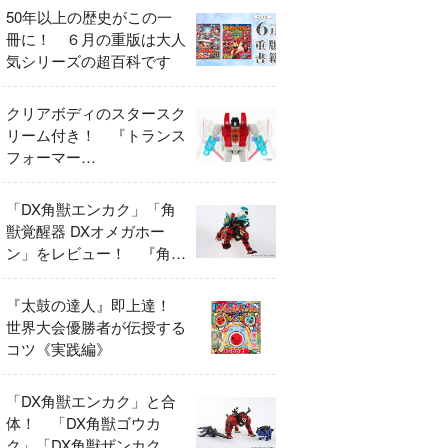
50年以上の歴史がこの一
冊に！ ６月の重版は大人
気シリーズの超百科です
クリアボディのスタースク
リーム付き！ 『トランス
フォーマー
FANBOOK2026』2026年
７月31日発売！
「DX角獣エンカク」「角
獣覚醒器 DXオメガホー
ン」をレビュー！ 『角醒
ハンター オメガホーン』
の玩具展開がスタート！
『太鼓の達人』即上達！
世界大会優勝者が伝授する
コツ《実践編》
「DX角獣エンカク」と合
体！ 「DX角獣ゴウカ
ク」「DX角獣ザンカク」