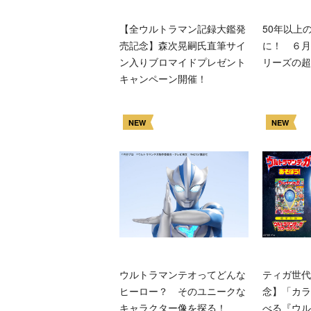
【全ウルトラマン記録大鑑発
50年以上
売記念】森次晃嗣氏直筆サイ
に！ ６月
ン入りブロマイドプレゼント
リーズの超
キャンペーン開催！
NEW
NEW
ウルトラマンテオってどんな
ティガ世代
ヒーロー？ そのユニークな
念】「カラ
キャラクター像を探る！
べる『ウル