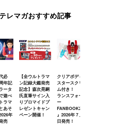
テレマガおすすめ記事
代必
【全ウルトラマ
クリアボディの
【特別編】トラ
0周年記
ン記録大鑑発売
スタースクリー
ンスフォーマー
ラータ
記念】森次晃嗣
ム付き！ 『ト
ごー！ごー！
で遊べ
氏直筆サイン入
ランスフォーマ
【月イチ更新】
トラマ
りブロマイドプ
ー
とあそ
レゼントキャン
FANBOOK2026
026年
ペーン開催！
』2026年７月31
発売
日発売！