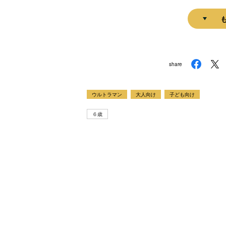
share
ウルトラマン
大人向け
子ども向け
６歳
ラマ
クリアボディの
【特別編】トラ
【第6話更新
発売
スタースクリー
ンスフォーマー
♡】 わんもあ！
晃嗣
ム付き！ 『ト
ごー！ごー！
トランスフォー
ン入
ランスフォーマ
【月イチ更新】
マーごー！ご
ドプ
ー
ー！【月末更
ャン
FANBOOK2026
新】
！
』2026年７月31
日発売！