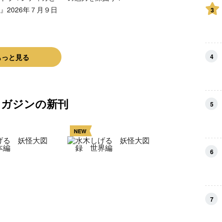
』2026年７月９日
3
もっと見る
4
マガジンの新刊
5
NEW
6
7