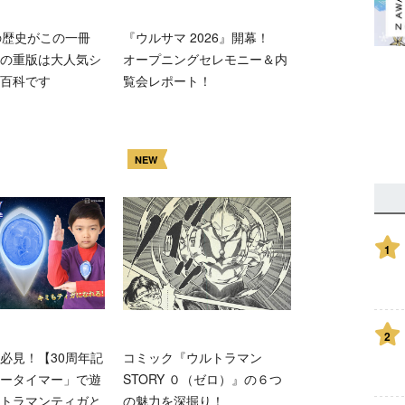
の歴史がこの一冊
『ウルサマ 2026』開幕！
の重版は大人気シ
オープニングセレモニー＆内
百科です
覧会レポート！
NEW
1
2
必見！【30周年記
コミック『ウルトラマン
ータイマー」で遊
STORY ０（ゼロ）』の６つ
トラマンティガと
の魅力を深掘り！