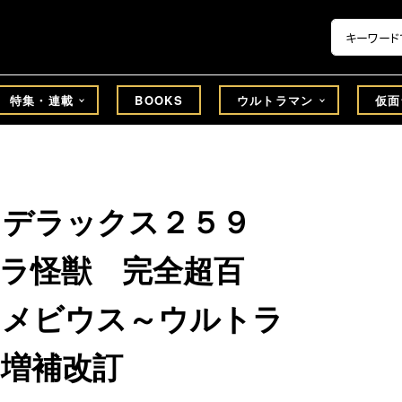
特集・連載
BOOKS
ウルトラマン
仮面
 デラックス２５９
ラ怪獣 完全超百
ンメビウス～ウルトラ
増補改訂