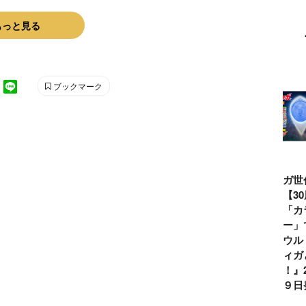
もっと見る
ブックマーク
ウルトラマンシ
仮面ライダー誕
テレビマガジン
ティガ世
リーズ60周年記
生55周年記
2026年夏号発
見！【3
念！ ウルトラ
念！ 仮面ライ
売!!
念】「カ
セブン＝モロボ
ダー１号＝本郷
イマー」
シ・ダンを演じ
猛を演じた藤岡
る『ウル
た森次晃嗣氏特
弘、氏特別イン
ンティガ
別インタビュー
タビュー
ぼう！』2
７月９日