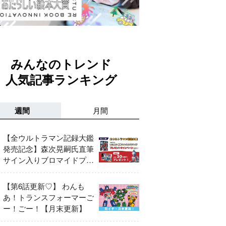
みんなのトレンド
人気記事ランキング
週間
月間
【全ウルトラマン記録大鑑
発売記念】森次晃嗣氏直筆
サイン入りブロマイドプレ
ゼントキャンペーン開催！
【第6話更新♡】 わんも
あ！トランスフォーマーご
ー！ごー！【月末更新】