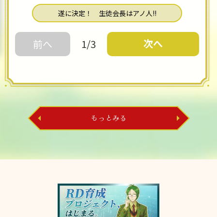
遂に決定！ 生徒会長はアノ人!!
次へ
前へ
1/3
もっとみる