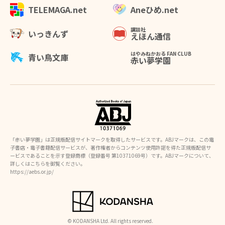
Aneひめ.net
TELEMAGA.net
講談社
いっきんず
えほん通信
はやみねかおる FAN CLUB
青い鳥文庫
赤い夢学園
「赤い夢学園」は正規版配信サイトマークを取得したサービスです。ABJマークは、この電
子書店・電子書籍配信サービスが、著作権者からコンテンツ使用許諾を得た正規版配信サ
ービスであることを示す登録商標（登録番号 第10371069号）です。ABJマークについて、
詳しくはこちらを御覧ください。
https://aebs.or.jp/
© KODANSHA Ltd. All rights reserved.