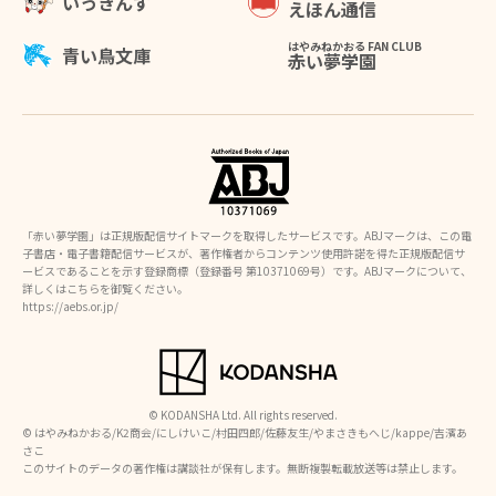
いっきんず
えほん通信
はやみねかおる FAN CLUB
青い鳥文庫
赤い夢学園
「赤い夢学園」は正規版配信サイトマークを取得したサービスです。ABJマークは、この電
子書店・電子書籍配信サービスが、著作権者からコンテンツ使用許諾を得た正規版配信サ
ービスであることを示す登録商標（登録番号 第10371069号）です。ABJマークについて、
詳しくはこちらを御覧ください。
https://aebs.or.jp/
© KODANSHA Ltd. All rights reserved.
©︎ はやみねかおる/K2商会/にしけいこ/村田四郎/佐藤友生/やまさきもへじ/kappe/吉濱あ
さこ
このサイトのデータの著作権は講談社が保有します。無断複製転載放送等は禁止します。