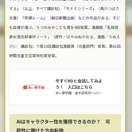
する』（以上、すべて講談社）『モナミシリーズ』（角川つばさ
文庫）『奇譚ルーム』（朝日新聞出版）などの作品がある。子ど
も自身が選ぶ、うつのみやこども賞を4回受賞。漫画版「名探偵
夢水清志郎事件ノート」（原作／はやみねかおる、漫画／えぬえ
けい 講談社）で第33回講談社漫画賞（児童部門）受賞。第61回
野間児童文芸賞特別賞受賞。
今すぐRDと会話してみよ
う！ 入口はこちら
赤い夢学園 倉木研究所へGO！
AIはキャラクター性を獲得できるのか？ 可
能性に賭けた方向転換