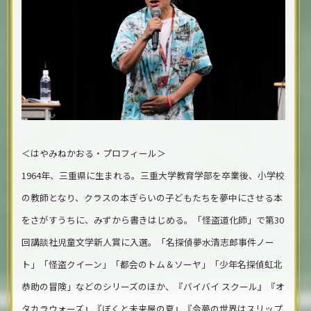
＜はやみねかおる・プロフィール＞
1964年、三重県に生まれる。三重大学教育学部を卒業後、小学校
の教師となり、クラスの本ぎらいの子どもたちを夢中にさせる本
をさがすうちに、みずから書きはじめる。「怪盗道化師」で第30
回講談社児童文学新人賞に入選。「名探偵夢水清志郎事件ノー
ト」「怪盗クイーン」「都会のトム＆ソーヤ」「少年名探偵虹北
恭助の冒険」などのシリーズのほか、『バイバイ スクール』『オ
タカラウォーズ』『ぼくと未来屋の夏』『令夢の世界はスリップ