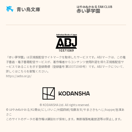
はやみねかおる FAN CLUB
青い鳥文庫
赤い夢学園
「赤い夢学園」は正規版配信サイトマークを取得したサービスです。ABJマークは、この電
子書店・電子書籍配信サービスが、著作権者からコンテンツ使用許諾を得た正規版配信サ
ービスであることを示す登録商標（登録番号 第10371069号）です。ABJマークについて、
詳しくはこちらを御覧ください。
https://aebs.or.jp/
© KODANSHA Ltd. All rights reserved.
©︎ はやみねかおる/K2商会/にしけいこ/村田四郎/佐藤友生/やまさきもへじ/kappe/吉濱あ
さこ
このサイトのデータの著作権は講談社が保有します。無断複製転載放送等は禁止します。