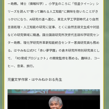
ー助教。博士（情報科学）。小学生のころに「怪盗クイーン」シ
リーズを読んで“歌って踊れる人工知能“に興味を抱いたことがき
っかけになり、AI研究の道へ進む。東北大学工学部時代より自然
言語処理・人工知能の研究に従事、とくに自然言語文生成や対話
などの研究領域に精通。国立国語研究所次世代言語科学研究セン
ター助教、理化学研究所革新知能統合センター客員研究員も務め
る。はやみね公式FC「赤い夢学園」の倉木研究所特別研究員とし
て、「RD育成プロジェクト」の開発監修を務める。趣味は、コー
ヒー、音楽、旅行。
児童文学作家・はやみねかおる先生