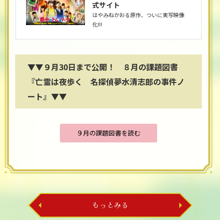
式サイト
はやみねかおる原作、ついに実写映像
化!!!
▼▼９月30日まで公開！ ８月の課題図書
『亡霊は夜歩く 名探偵夢水清志郎の事件ノ
ート』▼▼
９月の課題図書を読む
もっとみる