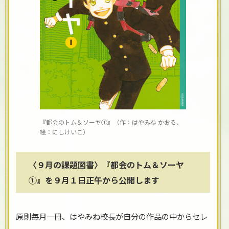
『都会のトム＆ソーヤ①』（作：はやみね かおる、
絵：にしけいこ）
〈９月の課題図書〉『都会のトム＆ソーヤ
①』を９月１日正午から公開します
原則毎月一冊、はやみね校長が自分の作品の中からセレ