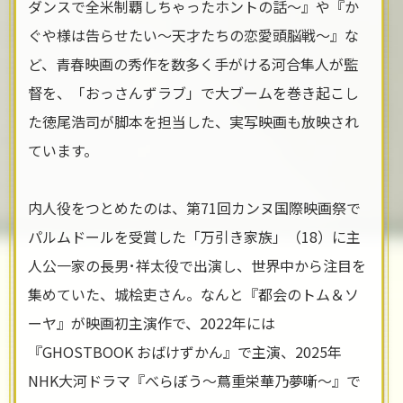
ダンスで全米制覇しちゃったホントの話〜』や『か
ぐや様は告らせたい〜天才たちの恋愛頭脳戦〜』な
ど、青春映画の秀作を数多く手がける河合隼人が監
督を、「おっさんずラブ」で大ブームを巻き起こし
た徳尾浩司が脚本を担当した、実写映画も放映され
ています。
内人役をつとめたのは、第71回カンヌ国際映画祭で
パルムドールを受賞した「万引き家族」（18）に主
人公一家の長男･祥太役で出演し、世界中から注目を
集めていた、城桧吏さん。なんと『都会のトム＆ソ
ーヤ』が映画初主演作で、2022年には
『GHOSTBOOK おばけずかん』で主演、2025年
NHK大河ドラマ『べらぼう〜蔦重栄華乃夢噺〜』で