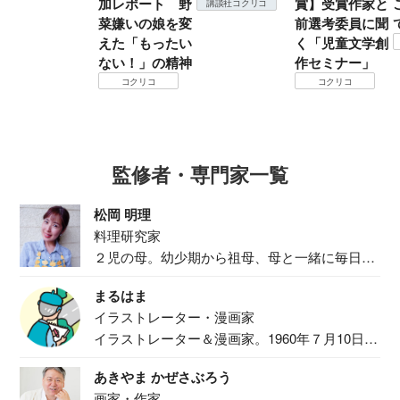
加レポート 野
賞】受賞作家と
講談社コクリコ
菜嫌いの娘を変
前選考委員に聞
えた「もったい
く「児童文学創
ない！」の精神
作セミナー」
コクリコ
コクリコ
監修者・専門家一覧
松岡 明理
料理研究家
２児の母。幼少期から祖母、母と一緒に毎日の
食事作り...
まるはま
イラストレーター・漫画家
イラストレーター＆漫画家。1960年７月10日生
ま...
あきやま かぜさぶろう
画家・作家