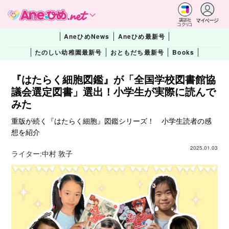
マイページ
講談社
コクリコ
AneひめNews
Aneひめ最新号
たのしい幼稚園最新号
おともだち最新号
Books
『はたらく細胞図鑑』が「全国学校図書館協
議会選定図書」選出！小学生が実際に読んで
みた
重版が続く『はたらく細胞』図鑑シリーズ！ 小学生読者の感
想を紹介
2025.01.03
ライター:
中村 敦子