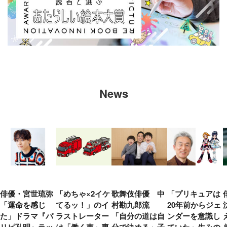
News
俳優・宮世琉弥
「めちゃ×2イケ
歌舞伎俳優 中
「プリキュアは
「運命を感じ
てるッ！」のイ
村勘九郎流
20年前からジェ
た」ドラマ『パ
ラストレーター
「自分の道は自
ンダーを意識し
リピ孔明』ラッ
は「働く車」専
分で決める」子
ていた」生みの