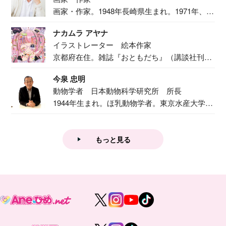
画家・作家。1948年長崎県生まれ。1971年、
二...
ナカムラ アヤナ
イラストレーター 絵本作家
京都府在住。雑誌『おともだち』（講談社刊）
で『おし...
今泉 忠明
動物学者 日本動物科学研究所 所長
1944年生まれ。ほ乳動物学者。東京水産大学卒
業後...
もっと見る