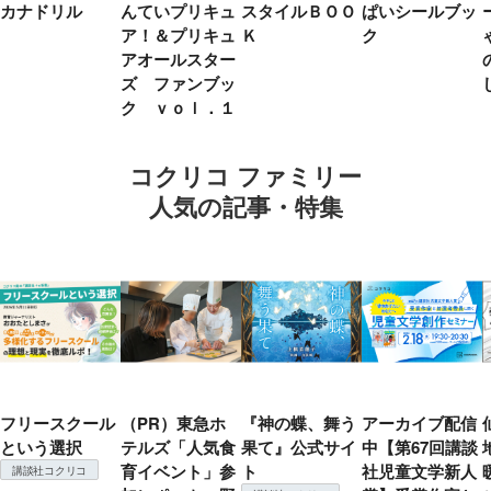
カナドリル
んていプリキュ
スタイルＢＯＯ
ぱいシールブッ
ア！＆プリキュ
Ｋ
ク
アオールスター
ズ ファンブッ
ク ｖｏｌ．１
コクリコ ファミリー
人気の記事・特集
フリースクール
（PR）東急ホ
『神の蝶、舞う
アーカイブ配信
という選択
テルズ「人気食
果て』公式サイ
中【第67回講談
育イベント」参
ト
社児童文学新人
講談社コクリコ