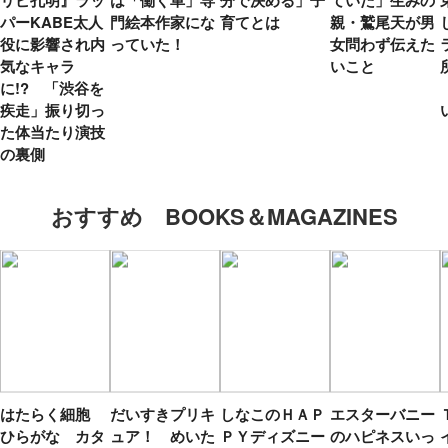
パーKABE太人
門絵本作家にな
育てとは
親・鷲尾天が男
役に影響され内
っていた！
女問わず伝えた
気なキャラ
いこと
に!? 「渋谷を
疾走」振り切っ
た体当たり演技
の裏側
おすすめ BOOKS＆MAGAZINES
はたらく細胞
だいすきプリキ
しなこのＨＡＰ
エスターバニー
ひらがな カタ
ュア！ めいた
ＰＹディズニー
のハピネスいっ