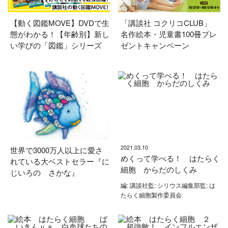
【動く図鑑MOVE】DVDで生
「講談社 コクリコCLUB」
態がわかる！【年齢別】新し
名作絵本・児童書100冊プレ
い学びの「図鑑」シリーズ
ゼントキャンペーン
2021.03.10
世界で3000万人以上に愛さ
めくって学べる！ はたらく
れている大ベストセラー『に
細胞 からだのしくみ
じいろの さかな』
編: 講談社監: シリウス編集部監: は
たらく細胞製作委員会