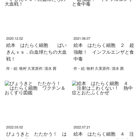
2020.12.02
2021.06.07
絵本 はたらく細胞 ばい
絵本 はたらく細胞 ２ 超
きんｖｓ．白血球たちの大血
強敵！ インフルエンザと食
戦！
中毒
作・絵: 牧村 久実原作: 清水 茜
作・絵: 牧村 久実原作: 清水 茜
2022.03.02
2022.07.21
びょうきと たたかう！ は
絵本 はたらく細胞 ４ 注