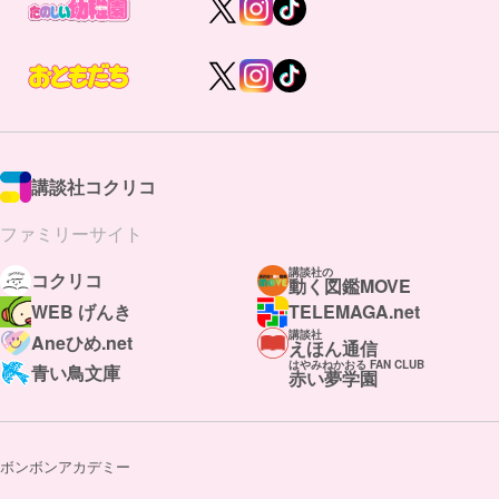
講談社コクリコ
ファミリーサイト
講談社の
コクリコ
動く図鑑MOVE
WEB げんき
TELEMAGA.net
講談社
Aneひめ.net
えほん通信
はやみねかおる FAN CLUB
青い鳥文庫
赤い夢学園
ボンボンアカデミー