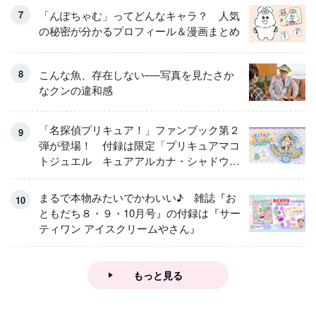
「んぽちゃむ」ってどんなキャラ？ 人気
の秘密が分かるプロフィール＆漫画まとめ
こんな魚、存在しない──写真を見たさか
なクンの違和感
「名探偵プリキュア！」ファンブック第２
弾が登場！ 付録は限定「プリキュアマコ
トジュエル キュアアルカナ・シャドウ
アイスver.」 キュアエクレールを大特
集！
まるで本物みたいでかわいい♪ 雑誌『お
ともだち８・９・10月号』の付録は『サー
ティワン アイスクリームやさん』
もっと見る