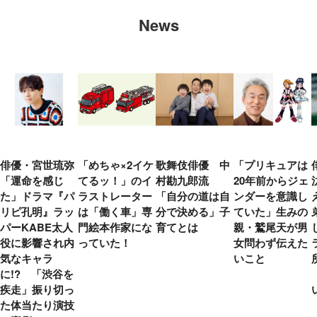
News
俳優・宮世琉弥
「めちゃ×2イケ
歌舞伎俳優 中
「プリキュアは
「運命を感じ
てるッ！」のイ
村勘九郎流
20年前からジェ
た」ドラマ『パ
ラストレーター
「自分の道は自
ンダーを意識し
リピ孔明』ラッ
は「働く車」専
分で決める」子
ていた」生みの
パーKABE太人
門絵本作家にな
育てとは
親・鷲尾天が男
役に影響され内
っていた！
女問わず伝えた
気なキャラ
いこと
に!? 「渋谷を
疾走」振り切っ
た体当たり演技