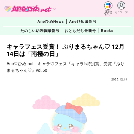
マイページ
講談社
コクリコ
AneひめNews
Aneひめ最新号
たのしい幼稚園最新号
おともだち最新号
Books
キャラフェス受賞！ ぷりまるちゃん♡ 12月
14日は「南極の日」
Ane♡ひめ.net キャラ♡フェス「キャラis特別賞」受賞『ぷり
まるちゃん♡』vol.50
2025.12.14