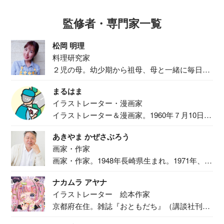
監修者・専門家一覧
松岡 明理
料理研究家
２児の母。幼少期から祖母、母と一緒に毎日の
食事作り...
まるはま
イラストレーター・漫画家
イラストレーター＆漫画家。1960年７月10日生
ま...
あきやま かぜさぶろう
画家・作家
画家・作家。1948年長崎県生まれ。1971年、
二...
ナカムラ アヤナ
イラストレーター 絵本作家
京都府在住。雑誌『おともだち』（講談社刊）
で『おし...