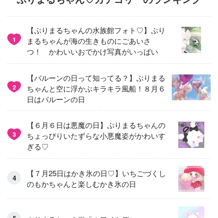
【ぷりまるちゃんの水族館フォト♡】ぷり
1
まるちゃんが海の生きものにごあいさ
つ！ かわいいおでかけ写真がいっぱい
【バルーンの日って知ってる？】ぷりまる
2
ちゃんと空に浮かぶキラキラ風船！８月６
日はバルーンの日
【６月６日は悪魔の日】ぷりまるちゃんの
3
ちょっぴりいたずらな小悪魔姿がかわいす
ぎる♡
【７月25日はかき氷の日♡】いちごづくし
のもかちゃんと楽しむかき氷の日