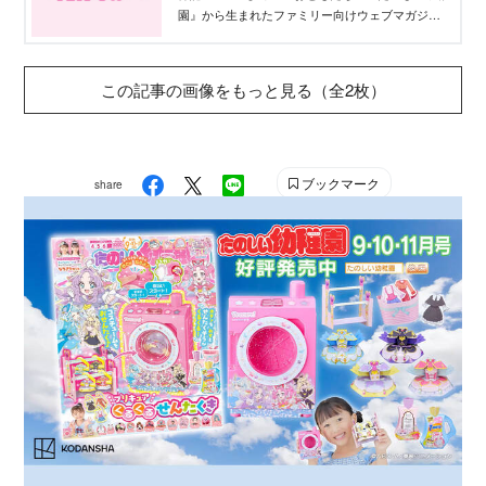
園』から生まれたファミリー向けウェブマガジ
ン。プリキュアなどのキャラクター情報から、イ
ンタビュー、雑誌付録、なりきりヘアアレンジ、
初めてのメイク、ファッションなど最新の「かわ
この記事の画像をもっと見る（全2枚）
いい」をお届けします。
ブックマーク
share