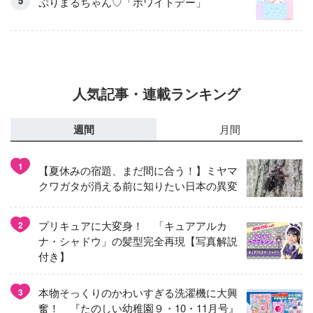
ぷりまるちゃん♡「ホワイトデー」
人気記事・連載ランキング
週間
月間
1
【夏休みの宿題、まだ間に合う！】ミヤマ
クワガタが消える前に知りたい日本の異変
プリキュアに大変身！ 「キュアアルカ
2
ナ・シャドウ」の髪型完全再現【写真解説
付き】
本物そっくりのかわいすぎる洗濯機に大興
3
奮！ 『たのしい幼稚園９・10・11月号』