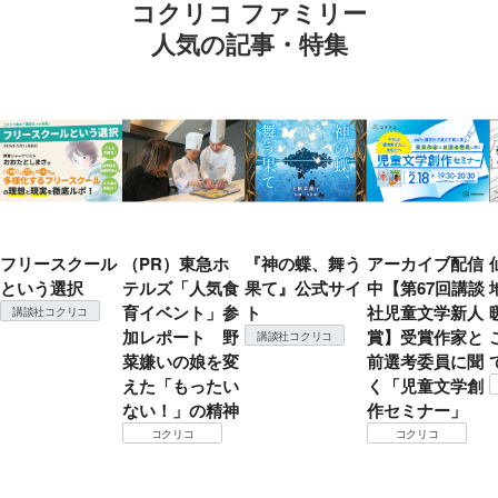
コクリコ ファミリー
人気の記事・特集
フリースクール
（PR）東急ホ
『神の蝶、舞う
アーカイブ配信
という選択
テルズ「人気食
果て』公式サイ
中【第67回講談
育イベント」参
ト
社児童文学新人
講談社コクリコ
加レポート 野
賞】受賞作家と
講談社コクリコ
菜嫌いの娘を変
前選考委員に聞
えた「もったい
く「児童文学創
ない！」の精神
作セミナー」
コクリコ
コクリコ