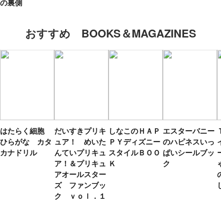
の裏側
おすすめ BOOKS＆MAGAZINES
はたらく細胞
だいすきプリキ
しなこのＨＡＰ
エスターバニー
ひらがな カタ
ュア！ めいた
ＰＹディズニー
のハピネスいっ
カナドリル
んていプリキュ
スタイルＢＯＯ
ぱいシールブッ
ア！＆プリキュ
Ｋ
ク
アオールスター
ズ ファンブッ
ク ｖｏｌ．１