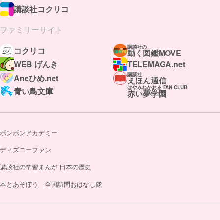
講談社コクリコ
ファミリーサイト
講談社の
コクリコ
動く図鑑MOVE
WEB げんき
TELEMAGA.net
講談社
Aneひめ.net
えほん通信
はやみねかおる FAN CLUB
青い鳥文庫
赤い夢学園
ボンボンアカデミー
ディズニーファン
講談社の学習まんが 日本の歴史
本とあそぼう 全国訪問おはなし隊