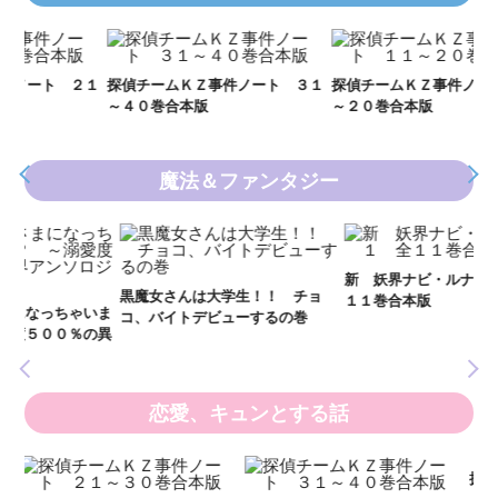
Ｋ
数
２１
探偵チームＫＺ事件ノート ３１
探偵チームＫＺ事件ノート １１
～４０巻合本版
～２０巻合本版
魔法＆ファンタジー
妖
全
新 妖界ナビ・ルナ１～１１ 全
黒魔女さんは大学生！！ チョ
１１巻合本版
いま
コ、バイトデビューするの巻
の異
恋愛、キュンとする話
い