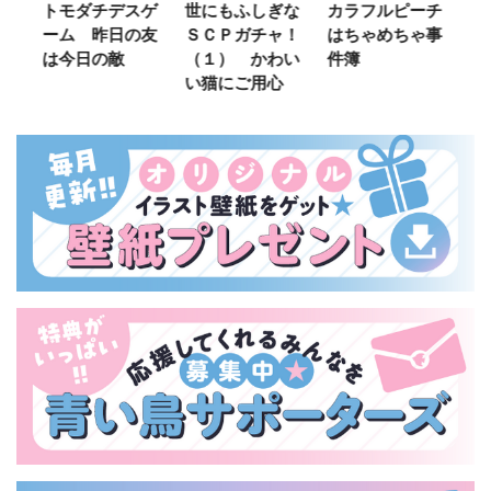
ご
トモダチデスゲ
世にもふしぎな
カラフルピーチ
長
ーム 昨日の友
ＳＣＰガチャ！
はちゃめちゃ事
部
は今日の敵
（１） かわい
件簿
い猫にご用心