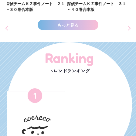
し
２１
探偵チームＫＺ事件ノート ３１
探偵チームＫＺ事件ノート １１
世
～４０巻合本版
～２０巻合本版
もっと見る
Ranking
トレンドランキング
1