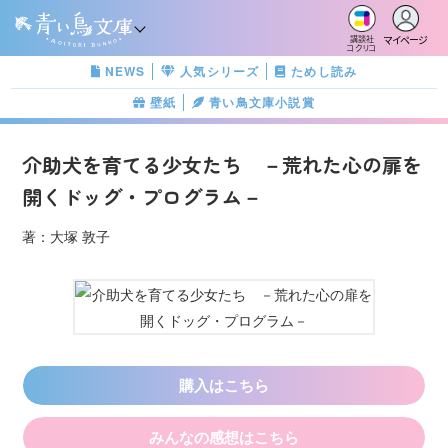
マイページ
講談社
コクリコ
NEWS
人気シリーズ
ためし読み
壁紙
青い鳥文庫小説賞
介助犬を育てる少女たち －荒れた心の扉を
開くドッグ・プログラム－
著：大塚 敦子
購入はこちら
みんなの感想はこちら