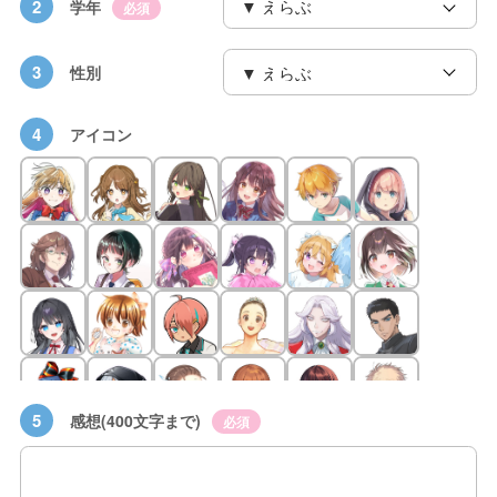
2
学年
必須
3
性別
4
アイコン
5
感想(400文字まで)
必須