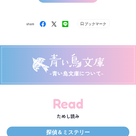
ブックマーク
share
-青い鳥文庫について-
Read
ためし読み
探偵＆ミステリー