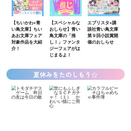
ウ
【ちいかわ×青
【スペシャルな
エブリスタ×講
【
い鳥文庫】ちい
おしらせ】青い
談社青い鳥文庫
女
あお文庫フェア
鳥文庫の「推
第９回小説賞開
る
対象作品を大紹
し！」ファンタ
催のおしらせ
ミ
介！
ジーフェアがは
じまるよ！
夏休みをたのしもう☆