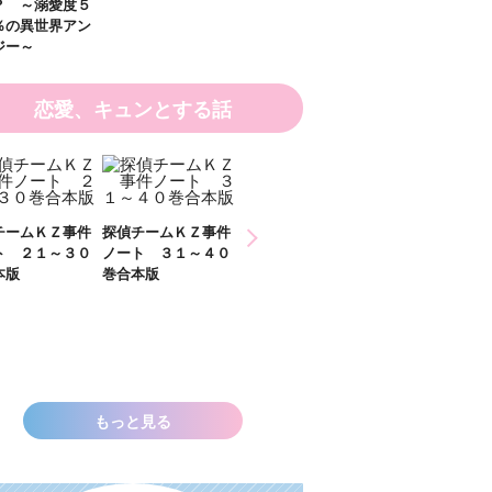
恋愛、キュンとする話
ひなたとひかり
チームＫＺ事件
探偵チームＫＺ事件
２）
ト ３１～４０
ノート １１～２０
本版
巻合本版
いきなりお姫さまに
なっちゃいまし
た！？ ～溺愛度５
００％の異世界アン
ソロジー～
もっと見る