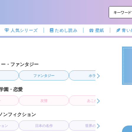
人気シリーズ
ためし読み
壁紙
青い
リー・ファンタジー
ジー
ホラー
異世界
学園・恋愛
あこがれ
学園・青春
ノンフィクション
作
世界の名作
青い鳥文庫小説賞