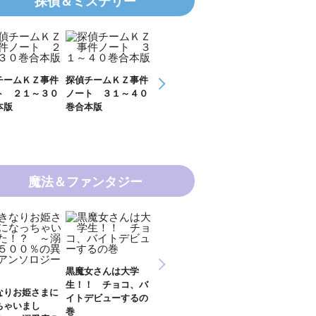
探偵＆ミステリー
チームＫＺ事件
探偵チームＫＺ事件
ＫＺ’ Ｕｐｐｅｒ
ＫＺ’ Ｕｐｐ
ト ３１～４０
ノート １１～２０
Ｆｉｌｅ 数学者
Ｆｉｌｅ 密
感動・ほっこり
ギャグ・笑える
お悩み
本版
巻合本版
の夏
開ける手
魔法＆ファンタジー
新 妖界ナビ・ルナ
女さんは大学
妖界ナビ・ルナ１～
妖界ナビ・ルナ
１～１１ 全１１巻
！ チョコ、バ
９＋番外編 全１０
外編 猫神様の
合本版
デビューするの
巻合本版
【電子オリジナ