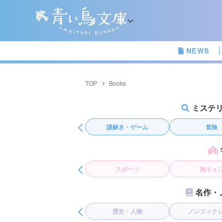
NEWS
TOP
Books
ミステ
謎解き・ゲーム
冒険
ファンタ
スポーツ
胸キュン
友情
名作・
歴史・人物
ノンフィクション
日本の名