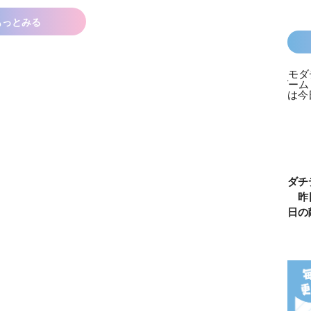
もっとみる
カラフルピーチ
長浜高校水族館
悪役なんて、ご
トモダチ
はちゃめちゃ事
部！
めんです！
ーム 昨
件簿
（１）
は今日の