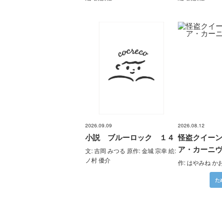
2026.09.09
2026.08.12
小説 ブルーロック １４
怪盗クイー
ア・カーニ
文: 吉岡 みつる 原作: 金城 宗幸 絵:
ノ村 優介
作: はやみね か
×青
【スペシャルな
エブリスタ×講
【速報】『黒魔
ちい
おしらせ】青い
談社青い鳥文庫
女さんが通
た
ェア
鳥文庫の「推
第９回小説賞開
る‼』ついにコ
大紹
し！」ファンタ
催のおしらせ
ミカライズ！
ジーフェアがは
じまるよ！