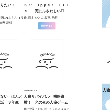
なりたい！
ＫＺ’ Ｕｐｐｅｒ Ｆｉｌ
ｅ 死にふさわしい罪
装画: れおえん イラ
作: 藤本 ひとみ 装画: 駒形
 室井 康雄
特設サイト
人
2026.09.09
らない ほんと
人狼サバイバル 機略縦
お話 ３年生
横！ 光の夜の人狼ゲーム
作: 甘雪 こおり 絵: ｈｉｍｅｓｕｚ