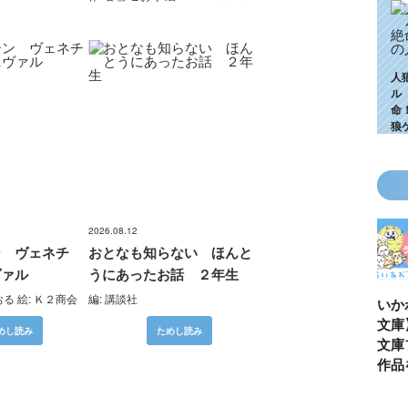
人
ル
命
狼
2026.08.12
ン ヴェネチ
おとなも知らない ほんと
ヴァル
うにあったお話 ２年生
おる 絵: Ｋ２商会
編: 講談社
KZ高校生編、つ
ゴールデンウィ
今月の壁紙ダウ
【ちいか
いに始動！ 限
ークにいっき読
ンロード
い鳥文庫
めし読み
ためし読み
定特典＆ヒミツ
み！ 青い鳥文
あお文庫
の参加企画も!?
庫の名作「電子
対象作品
合本版」おすす
介！
め