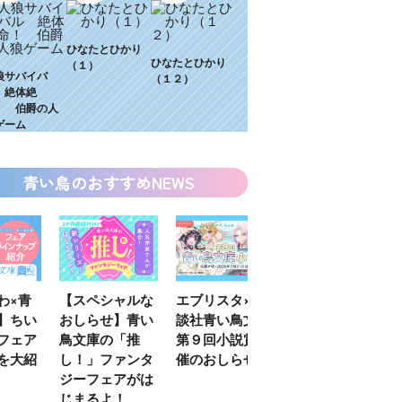
ひなたとひかり
ひなたとひかり
（１）
狼サバイバ
（１２）
 絶体絶
！ 伯爵の人
ゲーム
青い鳥のおすすめNEWS
わ×青
【スペシャルな
エブリスタ×講
【速報】『黒魔
】ちい
おしらせ】青い
談社青い鳥文庫
女さんが通
フェア
鳥文庫の「推
第９回小説賞開
る‼』ついにコ
を大紹
し！」ファンタ
催のおしらせ
ミカライズ！
ジーフェアがは
じまるよ！