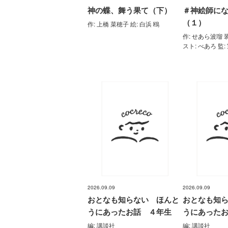
神の蝶、舞う果て（下）
＃神絵師に
（１）
作: 上橋 菜穂子 絵: 白浜 鴎
作: せあら波瑠 
スト: べあろ 監:
2026.09.09
2026.09.09
おとなも知らない ほんと
おとなも知
うにあったお話 ４年生
うにあった
編: 講談社
編: 講談社