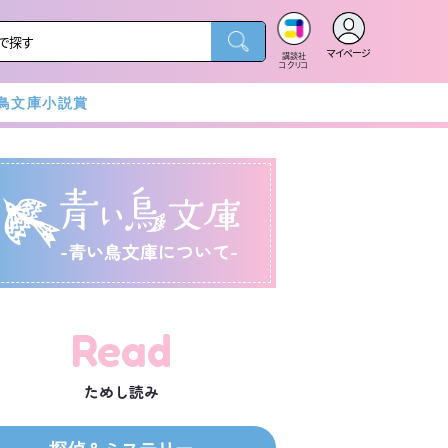
マイページ
講談社
コクリコ
鳥文庫小説賞
-青い鳥文庫について-
ミステリー
謎解き・ゲーム
冒険
Read
スポーツ
胸キュン
友情
ためし読み
朝読におすすめ
読書感想文むき
頭がよくなる