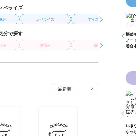
ノベライズ
ズ
ディズニー
アニメ・映像化
気分で探す
怪盗クイーンはサー
探偵チームＫＺ事件
探偵チームＫＺ事件
探偵
事件
カスがお好き ゲー
ノート １～１０巻
ノート ２１～３０
ノー
く死
短編
どうぶつ
ムブック
合本版
巻合本版
巻合
青い鳥文庫版 獣の
黒魔女さんと恋の魔
黒魔
奏者１～８ 全８巻
魔女
法 ６年１組 黒魔
生！
合本版
いきなりお姫さまに
１
女さんが通る！！
イト
なっちゃいまし
が通
（１７）
巻