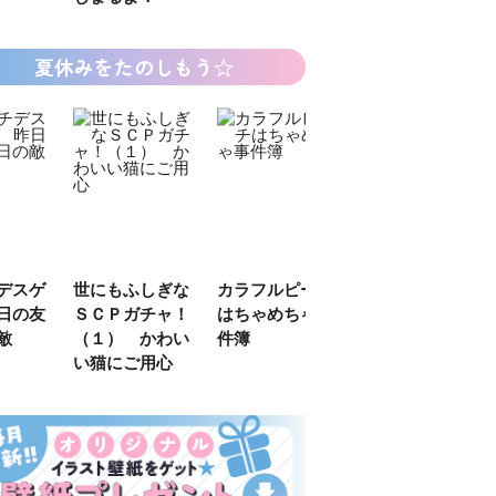
夏休みをたのしもう☆
デスゲ
世にもふしぎな
カラフルピーチ
長浜高校水族館
日の友
ＳＣＰガチャ！
はちゃめちゃ事
部！
敵
（１） かわい
件簿
い猫にご用心