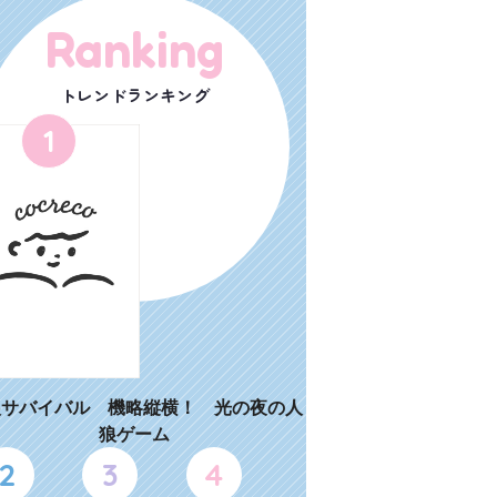
Ranking
トレンドランキング
1
狼サバイバル 機略縦横！ 光の夜の人
狼ゲーム
2
3
4