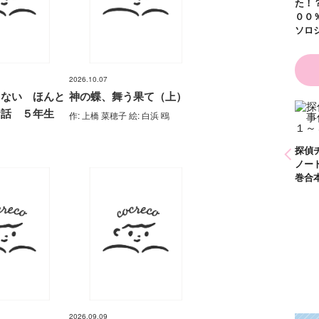
た！？ ～溺愛度５
００％の異世界アン
ソロジー～
2026.10.07
らない ほんと
神の蝶、舞う果て（上）
お話 ５年生
作: 上橋 菜穂子 絵: 白浜 鴎
かわいく（なく）て
ごめん お悩み相談
ＢＯＯＫ
探偵チームＫＺ事件
探偵チームＫＺ事件
探偵
ノート １～１０巻
ノート ２１～３０
ノー
合本版
巻合本版
巻合
2026.09.09