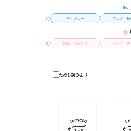
ディズニー
アニメ・映像化
ノベライ
探偵チームＫＺ
ノート つぶや
感動・ほっこり
ギャグ・笑える
お悩み
霊は知っている
ためし読みあり
黒魔女さんは白
さん！？ ６年
組 黒魔女さん