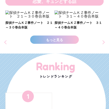
恋愛、キュンとする話
い
し
２１
探偵チームＫＺ事件ノート ３１
探偵チームＫＺ事件ノート １１
世
～４０巻合本版
～２０巻合本版
もっと見る
Ranking
トレンドランキング
1