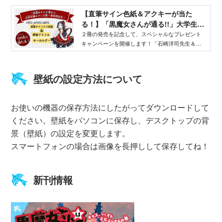
【直筆サイン色紙＆アクキーが当た
る！】「黒魔女さんが通る!!」大学生編
＆マンガ第１巻発売キャンペーン
２冊の発売を記念して、スペシャルなプレゼント
キャンペーンを開催します！「石崎洋司先生＆亜
沙美先生＆藤堂ヤオ先生 直筆サイン色紙」と、
「表紙アクリルキーホルダー」が当たる！気にな
る詳細をこちらで紹介します。
壁紙の設定方法について
お使いの機器の保存方法にしたがってダウンロードして
ください。壁紙をパソコンに保存し、デスクトップの背
景（壁紙）の設定を変更します。
スマートフォンの場合は画像を長押しして保存してね！
新刊情報