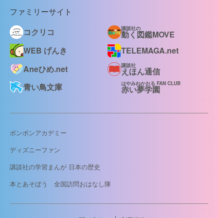
ファミリーサイト
講談社の
コクリコ
動く図鑑MOVE
WEB げんき
TELEMAGA.net
講談社
Aneひめ.net
えほん通信
はやみねかおる FAN CLUB
青い鳥文庫
赤い夢学園
ボンボンアカデミー
ディズニーファン
講談社の学習まんが 日本の歴史
本とあそぼう 全国訪問おはなし隊