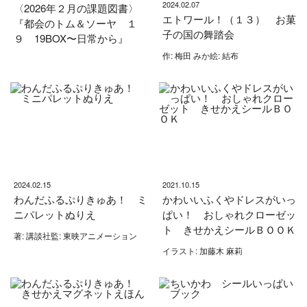
2024.02.07
〈2026年２月の課題図書〉
エトワール！（１３） お菓
『都会のトム＆ソーヤ １
子の国の舞踏会
９ 19BOX〜日常から』
作: 梅田 みか絵: 結布
2024.02.15
2021.10.15
わんだふるぷりきゅあ！ ミ
かわいいふくやドレスがいっ
ニパレットぬりえ
ぱい！ おしゃれクローゼッ
ト きせかえシールＢＯＯＫ
著: 講談社監: 東映アニメーション
イラスト: 加藤木 麻莉