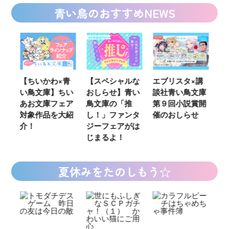
青い鳥のおすすめNEWS
ウ
【ちいかわ×青
【スペシャルな
エブリスタ×講
【
い鳥文庫】ちい
おしらせ】青い
談社青い鳥文庫
女
あお文庫フェア
鳥文庫の「推
第９回小説賞開
る
対象作品を大紹
し！」ファンタ
催のおしらせ
ミ
介！
ジーフェアがは
じまるよ！
夏休みをたのしもう☆