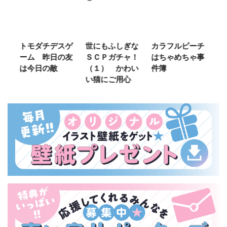
ご
トモダチデスゲ
世にもふしぎな
カラフルピーチ
長
ーム 昨日の友
ＳＣＰガチャ！
はちゃめちゃ事
部
は今日の敵
（１） かわい
件簿
い猫にご用心