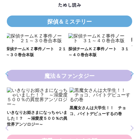
ためし読み
探偵＆ミステリー
Ｋ
数
２１
探偵チームＫＺ事件ノート ３１
探偵チームＫＺ事件ノート １１
～４０巻合本版
～２０巻合本版
魔法＆ファンタジー
妖
全
新 妖界ナビ・ルナ１～１１ 全
黒魔女さんは大学生！！ チョ
１１巻合本版
いま
コ、バイトデビューするの巻
の異