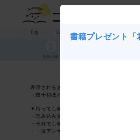
0
1
2
3
4
歳
歳
歳
歳
歳
書籍プレゼント「
妊娠・出産
育児
健康・安全
表示されるまでしばらくお待ちください。
（数十秒ほどかかる場合があります）
▼待っても表示されない場合
・読み込み完了し、しばらくたっても表示さ
・それでも表示されない場合には、再度、元
・一度アンケートを閉じた場合には、再度リ