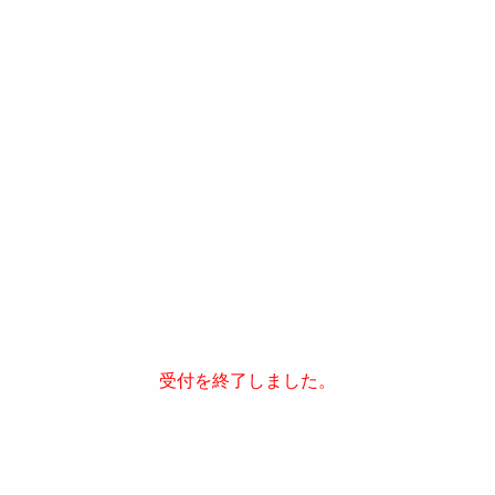
ボンボンアカデミー
ディズニーファン
講談社の学習まんが 日本の歴史
受付を終了しました。
本とあそぼう 全国訪問おはなし隊