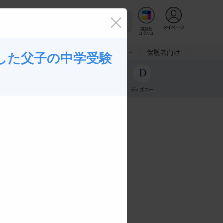
閉じる
マイページ
講談社
コクリコ
5
6
年生
年生
年生
中学生~
保護者向け
した父子の中学受験
エンタメ・
学習・お受験
ディズニー
キャラクター