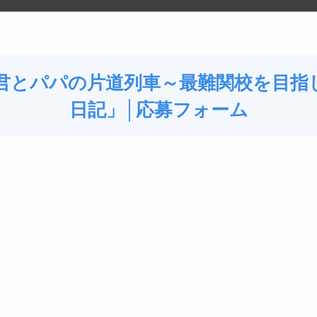
5
6
1
2
3
4
歳
歳
年生
年生
年生
君とパパの片道列車～最難関校を目指
日記」│応募フォーム
知育・
食とレシピ
暮らし
絵本・読書
習いごと
れない場合には、リロードを行ってください。
のリンクからアクセスしてください。
ロードを行い最初から回答してください。