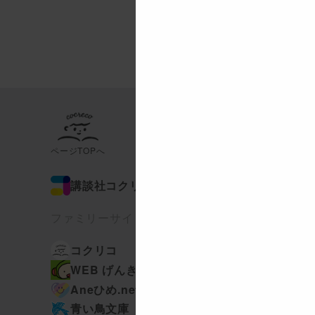
ページTOPへ
講談社コクリコ
ファミリーサイト
講談社の
コクリコ
動く図鑑MOVE
WEB げんき
TELEMAGA.net
講談社
Aneひめ.net
えほん通信
はやみねかおる FAN CLUB
青い鳥文庫
赤い夢学園