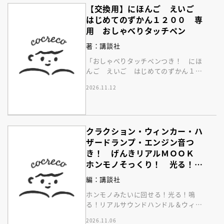
【交換用】にほんご えいご
はじめてのずかん１２００ 専
用 おしゃべりタッチペン
著：講談社
「おしゃべりタッチペンつき！ にほ
んご えいご はじめてのずかん１２
００」専用の音声タッチペンです。
2026.11.12
クラクション・ウィンカー・ハ
ザードランプ・エンジン音つ
き！ げんきリアルＭＯＯＫ
ホンモノそっくり！ 光る！回
る！操作できる！リアルサウン
編：講談社
ド運転席ハンドル＆ウィンカー
ホンモノみたいに回せる！光る！鳴
ＤＸ
る！リアルサウンドハンドル＆ウィン
カー。エンジン・クラクション・ウィ
2026.11.06