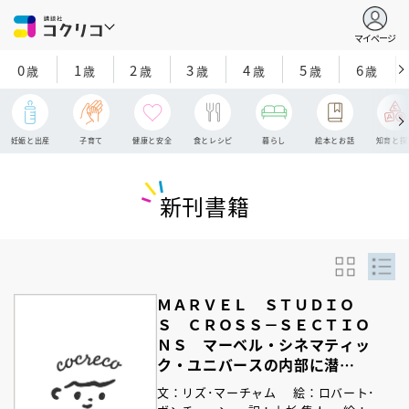
マイページ
0
1
2
3
4
5
6
歳
歳
歳
歳
歳
歳
歳
妊娠と出産
子育て
健康と安全
食とレシピ
暮らし
絵本とお話
知育と探
新刊書籍
ＭＡＲＶＥＬ ＳＴＵＤＩＯ
Ｓ ＣＲＯＳＳ－ＳＥＣＴＩＯ
ＮＳ マーベル・シネマティッ
ク・ユニバースの内部に潜
入！ 断面図から仕組みまでを
文：リズ･マーチャム
絵：ロバート･
徹底解析