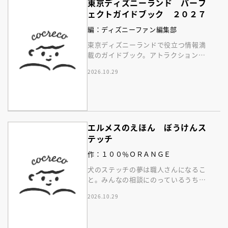
東京ディズニーランド パーフ
ェクトガイドブック ２０２７
編：ディズニーファン編集部
東京ディズニーランドで役立つ情報満
載のガイドブック。アトラクション、
ショー、レストラン、グッズまでが１
2026.10.29
冊に！
エルメスのえほん ぼうけんス
テッチ
作：１００％ＯＲＡＮＧＥ
犬のステッチの夢は職人さんになるこ
と。みんなの相談にのっているうち
に……。自由な想像・創造の喜びが描
2026.10.29
かれるエルメスの絵本。