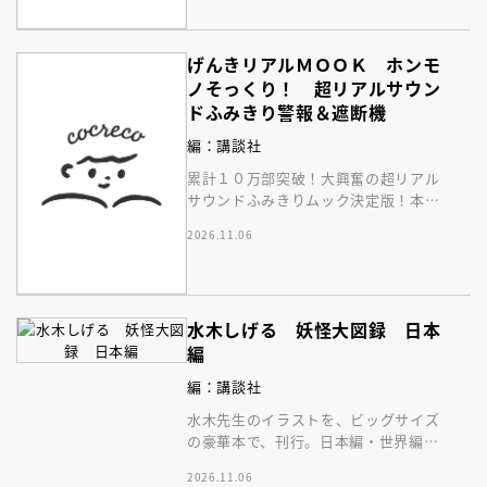
ンカー操作で運転ごっこ！
げんきリアルＭＯＯＫ ホンモ
ノそっくり！ 超リアルサウン
ドふみきり警報＆遮断機
編：講談社
累計１０万部突破！大興奮の超リアル
サウンドふみきりムック決定版！本物
みたいな踏切音と光に夢中。今すぐ手
2026.11.06
に入れたい大人気商品！
水木しげる 妖怪大図録 日本
編
編：講談社
水木先生のイラストを、ビッグサイズ
の豪華本で、刊行。日本編・世界編併
せて、１０００体以上の妖怪をまとめ
2026.11.06
て紹介！ 究極の画集！