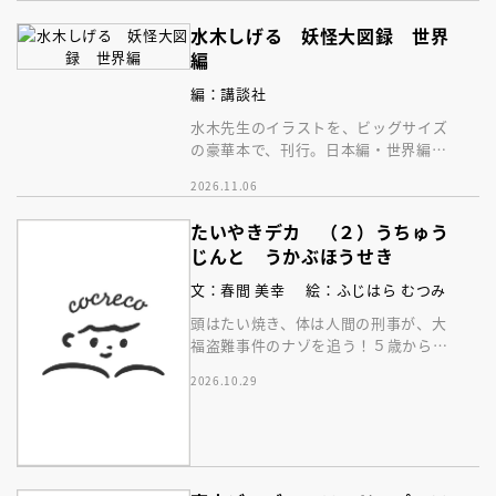
水木しげる 妖怪大図録 世界
編
編：講談社
水木先生のイラストを、ビッグサイズ
の豪華本で、刊行。日本編・世界編併
せて、１０００体以上の妖怪をまとめ
2026.11.06
て紹介！ 究極の画集！
たいやきデカ （２）うちゅう
じんと うかぶほうせき
文：春間 美幸
絵：ふじはら むつみ
頭はたい焼き、体は人間の刑事が、大
福盗難事件のナゾを追う！５歳から読
めるエンタメ読み物の新シリーズ第２
2026.10.29
巻目。