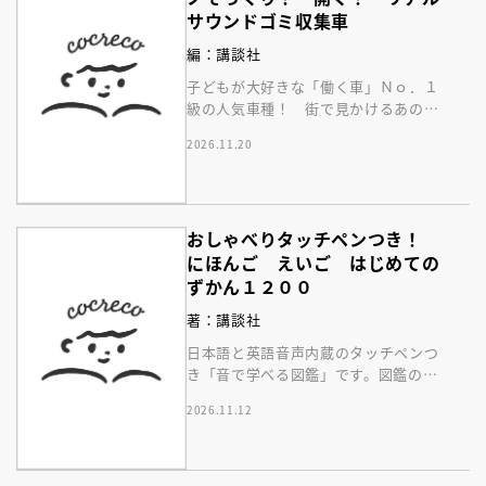
サウンドゴミ収集車
編：講談社
子どもが大好きな「働く車」Ｎｏ．１
級の人気車種！ 街で見かけるあの
「ゴミ収集車」を、音・動き・ギミッ
2026.11.20
クまで徹底再現！
おしゃべりタッチペンつき！
にほんご えいご はじめての
ずかん１２００
著：講談社
日本語と英語音声内蔵のタッチペンつ
き「音で学べる図鑑」です。図鑑の写
真や文字をタッチすると、音声で読み
2026.11.12
あげてくれます。