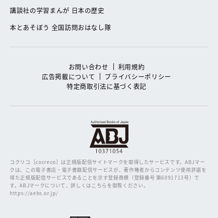
講談社の学習まんが 日本の歴史
本とあそぼう 全国訪問おはなし隊
お問い合わせ
利用規約
広告掲載について
プライバシーポリシー
特定商取引法に基づく表記
コクリコ［cocreco］は正規版配信サイトマークを取得したサービスです。
ABJマー
クは、この電子書店・電子書籍配信サービスが、著作権者からコンテンツ使用許諾を
得た正規版配信サービスであることを示す登録商標（登録番号 第6091713号）で
す。ABJマークについて、詳しくはこちらを御覧ください。
https://aebs.or.jp/