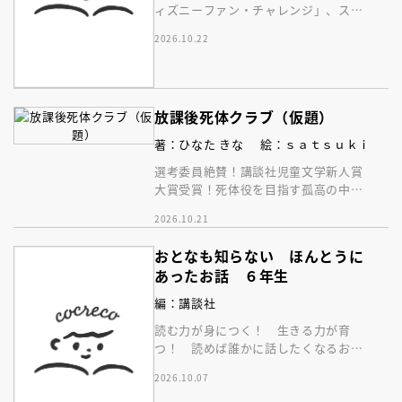
ィズニーファン・チャレンジ」、スタ
ー・ウォーズコースの問題、答えと解
2026.10.22
説を収録した本です！
放課後死体クラブ（仮題）
著：ひなた きな
絵：ｓａｔｓｕｋｉ
選考委員絶賛！講談社児童文学新人賞
大賞受賞！死体役を目指す孤高の中学
生女子二人が「自由」を求めるユーモ
2026.10.21
アたっぷり青春成長小説
おとなも知らない ほんとうに
あったお話 ６年生
編：講談社
読む力が身につく！ 生きる力が育
つ！ 読めば誰かに話したくなるお話
が集まったノンフィクション。
2026.10.07