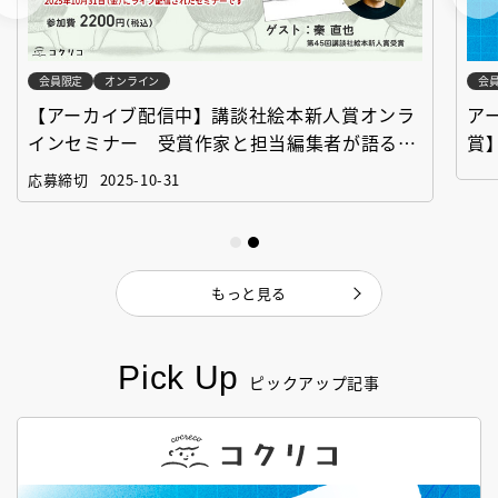
会員限定
オンライン
会
【アーカイブ配信中】講談社絵本新人賞オンラ
ア
インセミナー 受賞作家と担当編集者が語る
賞
「絵本創作実践講座」
作
応募締切
2025-10-31
もっと見る
Pick Up
ピックアップ記事