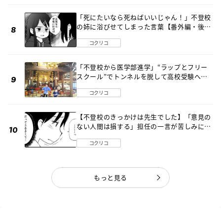
「死にたいなら死ねばいいじゃん！」不登校
の姉に浴びせてしまった言葉【番外編・後
編】
コクリコ
「不登校から医学部進学」“ラップとフリー
スクール”でトンネルを脱して高校受験へ
〔元野球少年の実話〕
コクリコ
【不登校のきっかけは先生でした】「意見の
ない人間は損する」担任の一言が苦しみに…
《第１話》
コクリコ
もっと見る