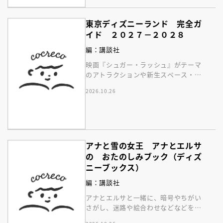
東京ディズニーランド 完全ガ
イド ２０２７－２０２８
編：講談社
映画『シュガー・ラッシュ』がテーマ
のアトラクションや新生スペース・マ
ウンテンはじめ、東京ディズニーラン
2026.10.26
ドの最新情報をお届け！
アナと雪の女王 アナとエルサ
の おたのしみブック（ディズ
ニーブックス）
編：講談社
アナとエルサと一緒に、暗号やちがい
さがし、迷路や絵合わせなどなどを楽
しもう！ おでかけにもおうち遊びに