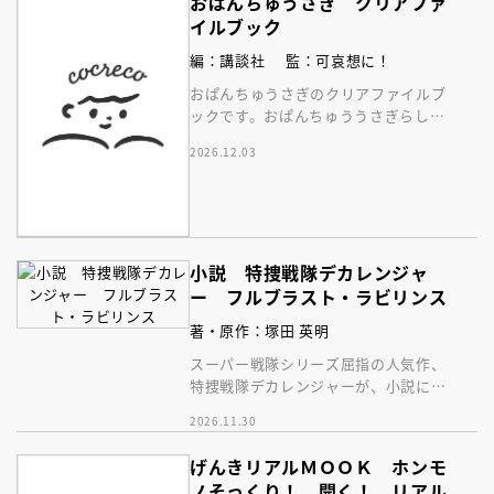
おぱんちゅうさぎ クリアファ
イルブック
編：講談社
監：可哀想に！
おぱんちゅうさぎのクリアファイルブ
ックです。おぱんちゅううさぎらしさ
あふれる世界ににっこり！
2026.12.03
小説 特捜戦隊デカレンジャ
ー フルブラスト・ラビリンス
著・原作：塚田 英明
スーパー戦隊シリーズ屈指の人気作、
特捜戦隊デカレンジャーが、小説にな
って登場！ バンに、メンバーにまた
2026.11.30
会える！
げんきリアルＭＯＯＫ ホンモ
ノそっくり！ 開く！ リアル