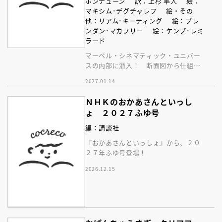
ボンチューン
訳：上杉 隼人
絵：
マキシム･デグチャレフ
絵・その
他：リアム･キーティング
絵：ブレ
ンダン･マカフリー
絵：ケンプ･レミ
ラード
マーベル・シネマティック・ユニバー
スの内部に潜入！ 断面図から仕組み
まで、映画では見ることのできなかっ
2027.01.14
た秘密を徹底解析！
ＮＨＫのおかあさんといっし
ょ ２０２７ふゆ号
編：講談社
『おかあさんといっしょ』から、２０
２７年ふゆ号登場！
2026.12.15