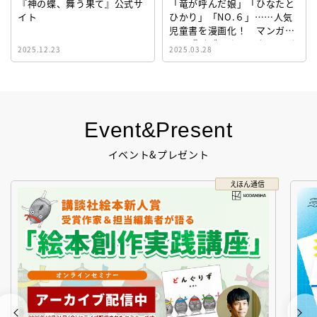
『神の蝶、舞う果て』公式サ
「竜が呼んだ娘」「ひなたと
イト
ひかり」「NO.６」……人気
児童書を漫画化！ マンガサ
イト『ビブリオシリウス』誕
2025.12.23
2025.03.28
生！
Event&Present
イベント&プレゼント
えほん通信