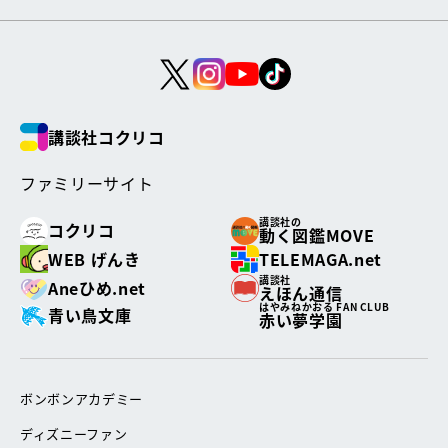
講談社コクリコ
ファミリーサイト
講談社の
コクリコ
動く図鑑MOVE
WEB げんき
TELEMAGA.net
講談社
Aneひめ.net
えほん通信
はやみねかおる FAN CLUB
青い鳥文庫
赤い夢学園
ボンボンアカデミー
ディズニーファン