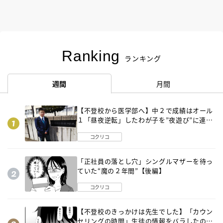
Ranking
ランキング
週間
月間
【不登校から医学部へ】中２で成績はオール
１「昼夜逆転」したわが子を”夜遊び”に連れ
出した母の気づき
コクリコ
「正社員の落とし穴」シングルマザーを待っ
ていた“魔の２年間”【後編】
コクリコ
【不登校のきっかけは先生でした】「カウン
セリングの時間」生徒の情報をバラしたの