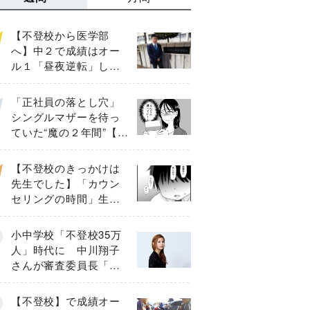
【不登校から医学部
へ】中２で成績はオー
ル１「昼夜逆転」した
わが子を”夜遊び”に連れ
出した母の気づき
「正社員の落とし穴」
シングルマザーを待っ
ていた“魔の２年間”【後
編】
【不登校のきっかけは
先生でした】「カウン
セリングの時間」生徒
の情報をバラしたの
は…《第２話》
小中学校「不登校35万
人」時代に 中川翔子
さんが審査委員長「不
登校生動画甲子園
2026」が開催
【不登校】で成績オー