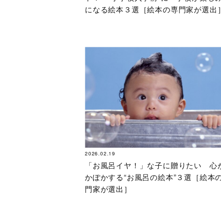
になる絵本３選［絵本の専門家が選出
2026.02.19
「お風呂イヤ！」な子に贈りたい 心
かぽかする“お風呂の絵本”３選［絵本
門家が選出］