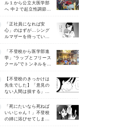
ル１から公立大医学部
へ 中２で起立性調節障
害「治るまで３年」の
診断 そのとき母は
「正社員になれば安
心」のはずが…シング
ルマザーを待ってい
た“魔の２年間”【前編】
「不登校から医学部進
学」“ラップとフリース
クール”でトンネルを脱
して高校受験へ〔元野
球少年の実話〕
【不登校のきっかけは
先生でした】「意見の
ない人間は損する」担
任の一言が苦しみに…
《第１話》
「死にたいなら死ねば
いいじゃん！」不登校
の姉に浴びせてしまっ
た言葉【番外編・後