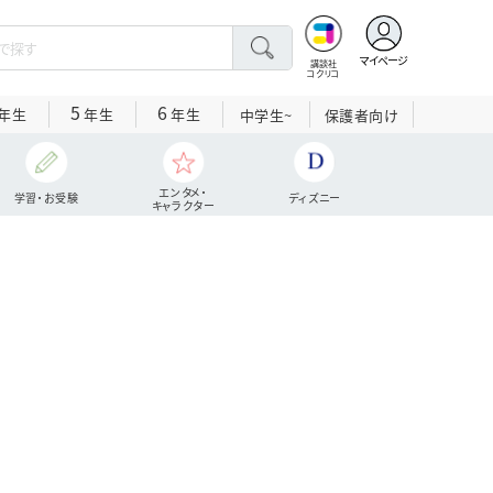
マイページ
講談社
コクリコ
5
6
年生
年生
年生
中学生~
保護者向け
エンタメ・
学習・お受験
ディズニー
キャラクター