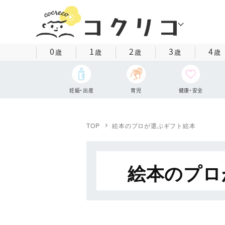
0
1
2
3
4
歳
歳
歳
歳
歳
妊娠・出産
育児
健康・安全
TOP
絵本のプロが選ぶギフト絵本
絵本のプロ