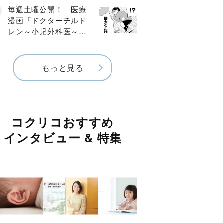
編】
毎週土曜公開！ 医療
漫画『ドクターチルド
レン～小児外科医～』
【Episode.４】
もっと見る
コクリコおすすめ
インタビュー & 特集