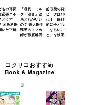
どもの耳掃
「母乳・ミル
前頭葉の発達
約９割のママ
現役
は必要？不
ク・混合」結
ピークは10
が「つら
談員
？どうす
局どれがいい
代！ 脳科学
い！」と回
に偏
？ 耳鼻科医
の？ 東大医学
的に子どもの
答 「読み聞
い」
聞いた正解
部卒のママ医
「ならいご
かせ」を楽し
由
師が徹底解説
と」を検証
くするアイデ
ア９選
コクリコおすすめ
Book & Magazine