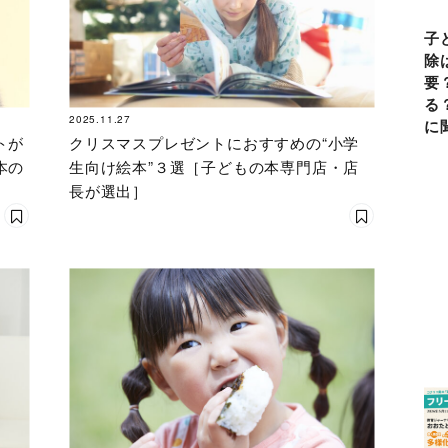
子
除
要
る
2025.11.27
に
トが
クリスマスプレゼントにおすすめの“小学
本の
生向け絵本”３選［子どもの本専門店・店
長が選出］