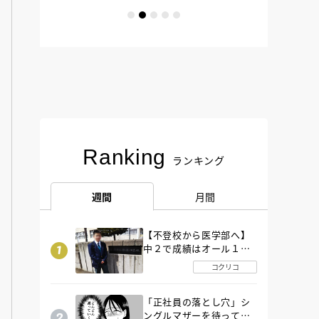
Ranking
ランキング
週間
月間
【不登校から医学部へ】
中２で成績はオール１
「昼夜逆転」したわが子
コクリコ
を”夜遊び”に連れ出した
母の気づき
「正社員の落とし穴」シ
ングルマザーを待ってい