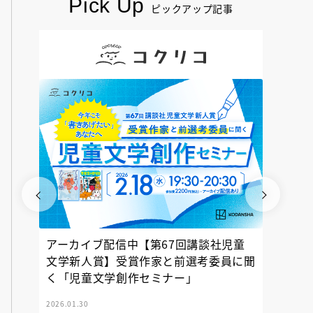
Pick Up
ピックアップ記事
アーカイブ配信中【第67回講談社児童
『神の
文学新人賞】受賞作家と前選考委員に聞
く「児童文学創作セミナー」
2026.01.30
2025.12.23