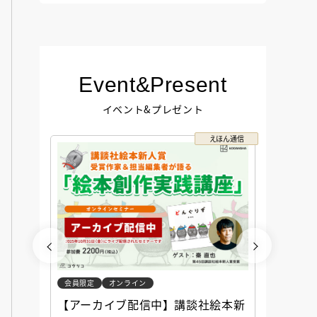
Event&Present
イベント&プレゼント
コクリコ
えほん通信
会員限定
オンライン
会員限定
談社児
【アーカイブ配信中】講談社絵本新
アーカ