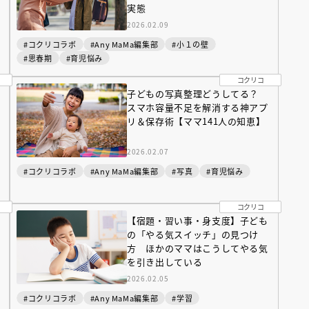
インセミナー 受賞作家
童文学新人賞】受賞作家と前
実態
者が語る「絵本創作実践
員に聞く「児童文学創作セミ
2026.02.09
5-10-31
#コクリコラボ
#Any MaMa編集部
#小１の壁
#思春期
#育児悩み
コクリコ
子どもの写真整理どうしてる？
スマホ容量不足を解消する神アプ
リ＆保存術【ママ141人の知恵】
2026.02.07
#コクリコラボ
#Any MaMa編集部
#写真
#育児悩み
コクリコ
【宿題・習い事・身支度】子ども
の「やる気スイッチ」の見つけ
方 ほかのママはこうしてやる気
を引き出している
2026.02.05
#コクリコラボ
#Any MaMa編集部
#学習