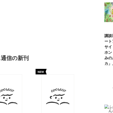
講談
ート
サイ
ホン
ん通信の新刊
みの
カ
NEW