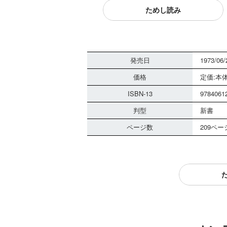
ためし読み
発売日
1973/06/
価格
定価:本体
ISBN-13
9784061
判型
新書
ページ数
209ペー