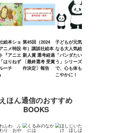
社絵本ショ
第45回（2024
子どもが元気に
『赤毛のアン』
「し
アニメ特設
年）講談社絵本
なる大人気絵本
モンゴメリ生誕
い」
ト『アニエ
新人賞 選考経過
「パンダたいそ
150周年 村岡
ルコ
「はりねず
〔最終選考 受賞
う」シリーズ
花子訳の魅力を
アウ
ルーチ
作決定〕報告
で、心も体もす
あらためて考え
け.の
」』
こやかに！
る
談！
えほん通信のおすすめ
BOOKS