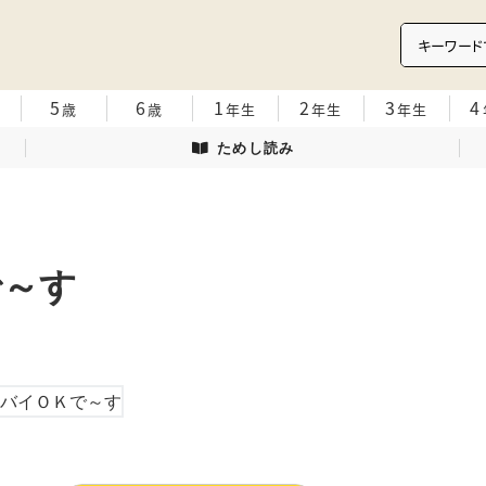
5
6
1
2
3
4
歳
歳
年生
年生
年生
ためし読み
で～す