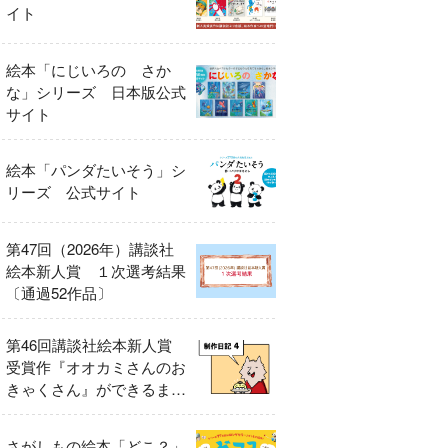
イト
絵本「にじいろの さか
な」シリーズ 日本版公式
サイト
絵本「パンダたいそう」シ
リーズ 公式サイト
第47回（2026年）講談社
絵本新人賞 １次選考結果
〔通過52作品〕
第46回講談社絵本新人賞
受賞作『オオカミさんのお
きゃくさん』ができるまで
④
さがしもの絵本「どこ？」