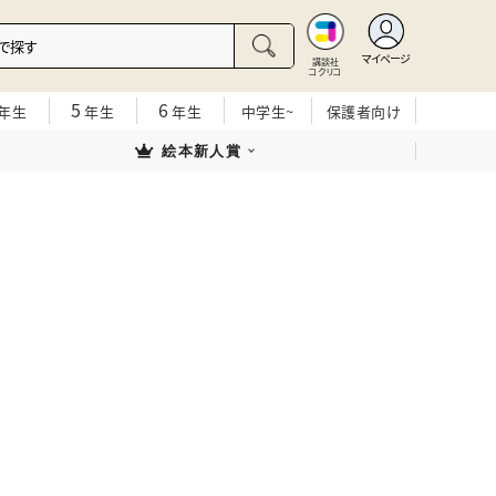
マイページ
講談社
コクリコ
5
6
年生
年生
年生
中学生~
保護者向け
絵本新人賞