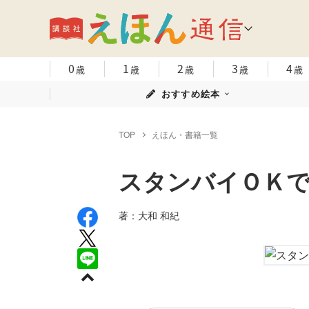
0
1
2
3
4
歳
歳
歳
歳
歳
おすすめ絵本
TOP
えほん・書籍一覧
スタンバイＯＫ
著：大和 和紀