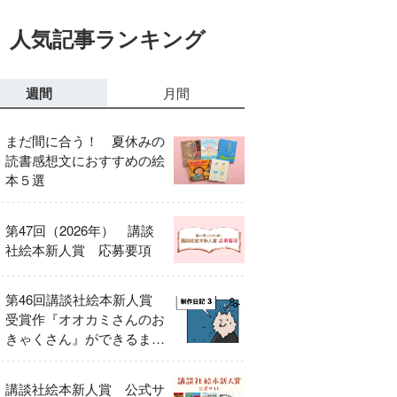
人気記事ランキング
週間
月間
まだ間に合う！ 夏休みの
読書感想文におすすめの絵
本５選
第47回（2026年） 講談
社絵本新人賞 応募要項
第46回講談社絵本新人賞
受賞作『オオカミさんのお
きゃくさん』ができるまで
③
講談社絵本新人賞 公式サ