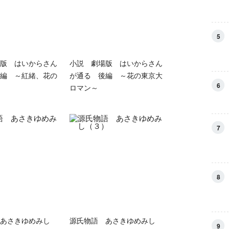
5
版 はいからさん
小説 劇場版 はいからさん
編 ～紅緒、花の
が通る 後編 ～花の東京大
6
ロマン～
7
8
あさきゆめみし
源氏物語 あさきゆめみし
9