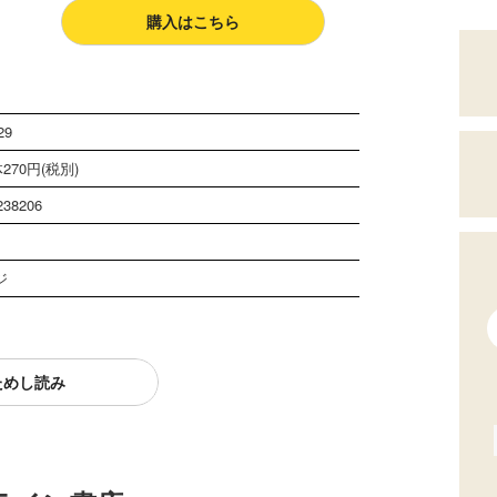
購入はこちら
29
270円(税別)
238206
ジ
ためし読み