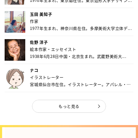
1970年生まれ、東京都在住。東京造形大学デザイン...
玉田 美知子
作家
1977年生まれ、神奈川県在住。多摩美術大学立体デ...
佐野 洋子
絵本作家・エッセイスト
1938年6月28日中国・北京生まれ。武蔵野美術大...
ナコ
イラストレーター
宮城県仙台市在住。イラストレーター。アパレル・キ
ャ...
もっと見る