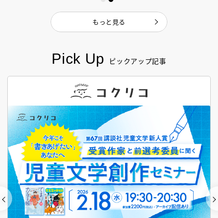
もっと見る
Pick Up
ピックアップ記事