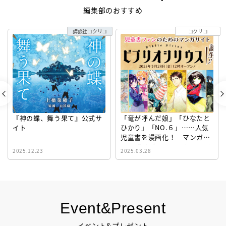
編集部のおすすめ
講談社コクリコ
コクリコ
『神の蝶、舞う果て』公式サ
「竜が呼んだ娘」「ひなたと
イト
ひかり」「NO.６」……人気
児童書を漫画化！ マンガサ
イト『ビブリオシリウス』誕
2025.12.23
2025.03.28
生！
Event&Present
イベント&プレゼント