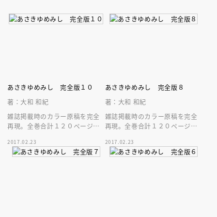
あさきゆめみし 完全版１０
あさきゆめみし 完全版８
著：大和 和紀
著：大和 和紀
雑誌掲載時のカラー原稿を完全
雑誌掲載時のカラー原稿を完全
再現。全巻合計１２０ページの
再現。全巻合計１２０ページの
カラーで魅する源氏絵巻。大き
カラーで魅する源氏絵巻。大き
2017.02.23
2017.02.23
なＡ５サイズで堪能する“大和源
なＡ５サイズで堪能する“大和源
氏”完全版
氏”完全版