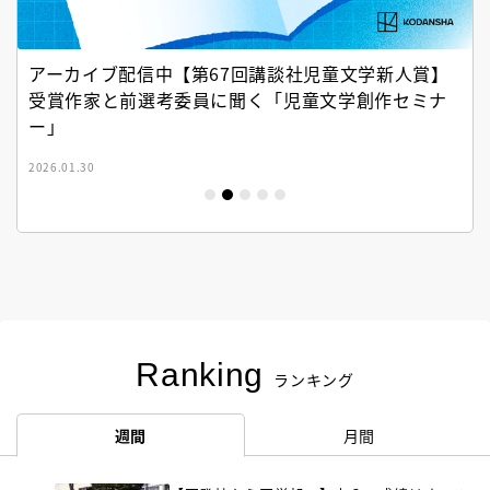
アーカイブ配信中【第67回講談社児童文学新人賞】
受賞作家と前選考委員に聞く「児童文学創作セミナ
ー」
2026.01.30
Ranking
ランキング
週間
月間