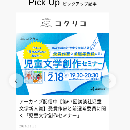
Pick Up
ピックアップ記事
アーカイブ配信中【第67回講談社児童
『神の
文学新人賞】受賞作家と前選考委員に聞
く「児童文学創作セミナー」
2026.01.30
2025.12.23