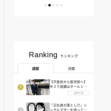
Ranking
ランキング
週間
月間
【不登校から医学部へ】
中２で成績はオール１
「昼夜逆転」したわが子
コクリコ
を”夜遊び”に連れ出した
母の気づき
「正社員の落とし穴」シ
ングルマザーを待ってい