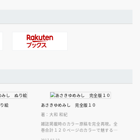
ぬり絵
あさきゆめみし 完全版１０
著：大和 和紀
雑誌掲載時のカラー原稿を完全再現。全
巻合計１２０ページのカラーで魅する源
氏絵巻。大きなＡ５サイズで堪能する“大
2017.02.23