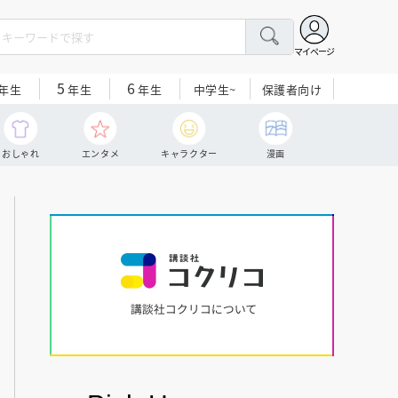
マイページ
5
6
中学生~
保護者向け
年生
年生
年生
おしゃれ
エンタメ
キャラクター
漫画