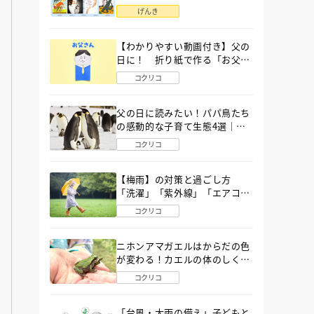
語」６選
げんき
【わかりやすい動画付き】父の
日に！ 折り紙で作る「お父さ
ん」の簡単な折り方
コクリコ
父の日に読みたい！パパ鳥たち
の感動的な子育て生態4選｜図
鑑MOVE
コクリコ
【梅雨】の対策と過ごし方
「洗濯」「紫外線」「エアコ
ン」「ゲリラ豪雨」…〔気象予
コクリコ
報士が完全ガイド〕
ニホンアマガエルはからだの色
が変わる！カエルの体のしくみ
から両生類の特ちょうまで図鑑
コクリコ
MOVEが解説！
「台風・大雨の備え」子どもと