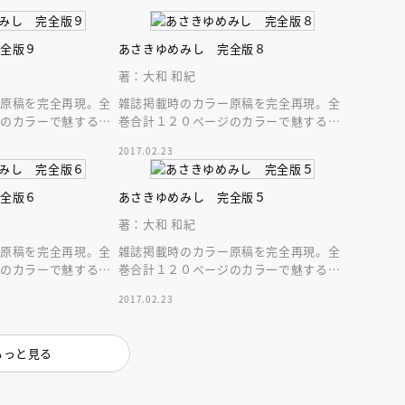
インセミナー 受賞作家
童文学新人賞】受賞作家と前
者が語る「絵本創作実践
員に聞く「児童文学創作セミ
5-10-31
完全版９
あさきゆめみし 完全版８
著：大和 和紀
ー原稿を完全再現。全
雑誌掲載時のカラー原稿を完全再現。全
ジのカラーで魅する源
巻合計１２０ページのカラーで魅する源
サイズで堪能する“大
氏絵巻。大きなＡ５サイズで堪能する“大
2017.02.23
和源氏”完全版
完全版６
あさきゆめみし 完全版５
著：大和 和紀
ー原稿を完全再現。全
雑誌掲載時のカラー原稿を完全再現。全
ジのカラーで魅する源
巻合計１２０ページのカラーで魅する源
サイズで堪能する“大
氏絵巻。大きなＡ５サイズで堪能する“大
2017.02.23
和源氏”完全版
もっと見る