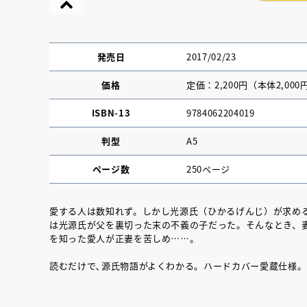
発売日
2017/02/23
価格
定価：2,200円（本体2,000
ISBN-13
9784062204019
判型
A5
ページ数
250ページ
愛する人は数知れず。しかし光源氏（ひかるげんじ）が求め
は光源氏が父を裏切った末の不義の子だった。そんなとき、
『NO.６再会』
を知った愛人が正妻を苦しめ……。
イト ＃４ 20
読むだけで､源氏物語がよくわかる。ハードカバー愛蔵仕様。
2025.02.17