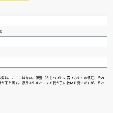
円）
る愛は、ここにはない。藤壺（ふじつぼ）の宮（みや）の懐妊、それ
妻が子を宿す。源氏は生まれてくる我が子に救いを見いだすが、それ
（あさのあつこ）特設サ
フリースクールという選択
26年９月30日発売決定！
2026.03.31