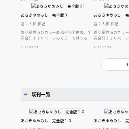
あさきゆめみし 完全版９
あさきゆめみし 
著：大和 和紀
著：大和 和紀
雑誌掲載時のカラー原稿を完全再現。全
雑誌掲載時のカラ
巻合計１２０ページのカラーで魅する源
巻合計１２０ペー
氏絵巻。大きなＡ５サイズで堪能する“大
氏絵巻。大きなＡ５
2017.02.23
2017.02.23
和源氏”完全版
和源氏”完全版
既刊一覧
あさきゆめみし 完全版１０
あさきゆめみし 