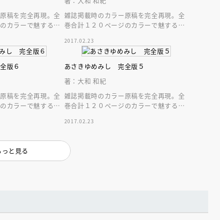
著：大和 和紀
ー原稿を完全再現。全
雑誌掲載時のカラー原稿を完全再現。全
ジのカラーで魅する源
巻合計１２０ページのカラーで魅する源
サイズで堪能する“大
氏絵巻。大きなＡ５サイズで堪能する“大
2017.02.23
和源氏”完全版
完全版６
あさきゆめみし 完全版５
著：大和 和紀
ー原稿を完全再現。全
雑誌掲載時のカラー原稿を完全再現。全
えほん通信
ジのカラーで魅する源
巻合計１２０ページのカラーで魅する源
サイズで堪能する“大
氏絵巻。大きなＡ５サイズで堪能する“大
2017.02.23
和源氏”完全版
もっと見る
ンライン
会員限定
オンライン
ブ配信中】講談社絵本新
アーカイブ配信中【第67回講