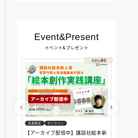
Event&Present
イベント&プレゼント
コクリコ
えほん通信
会員限定
オンライン
会員限定
談社児
【アーカイブ配信中】講談社絵本新
アーカ