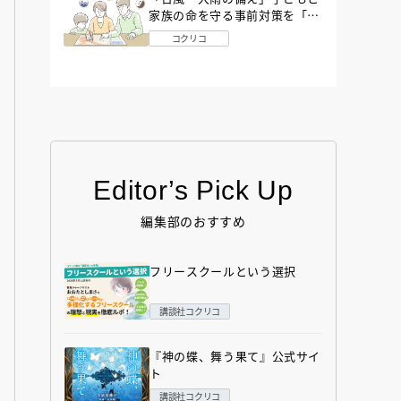
家族の命を守る事前対策を「防
災アドバイザー」が解説
コクリコ
Editor’s Pick Up
編集部のおすすめ
フリースクールという選択
講談社コクリコ
『神の蝶、舞う果て』公式サイ
ト
講談社コクリコ