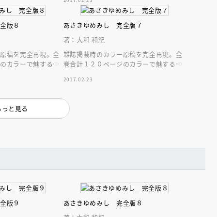
和源氏”完全版
完全版８
あさきゆめみし 完全版７
著：大和 和紀
ー原稿を完全再現。全
雑誌掲載時のカラー原稿を完全再現。全
ジのカラーで魅する源
巻合計１２０ページのカラーで魅する源
サイズで堪能する“大
氏絵巻。大きなＡ５サイズで堪能する“大
2017.02.23
和源氏”完全版
もっと見る
完全版９
あさきゆめみし 完全版８