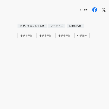
share
恋愛、キュンとする話
ノベライズ
日本の名作
小学４年生
小学５年生
小学６年生
中学生〜