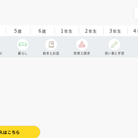
5
6
1
2
3
4
歳
歳
年生
年生
年生
ピ
暮らし
絵本とお話
知育と探求
習い事と学習
入はこちら