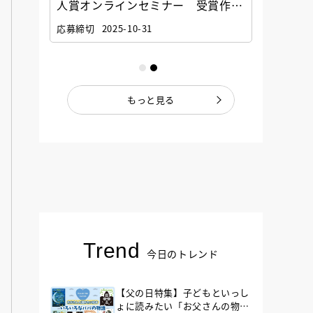
選考委
人賞オンラインセミナー 受賞作家
童文学
ナー」
と担当編集者が語る「絵本創作実践
員に聞
応募締切
2025-10-31
講座」
もっと見る
Trend
今日のトレンド
【父の日特集】子どもといっし
ょに読みたい「お父さんの物