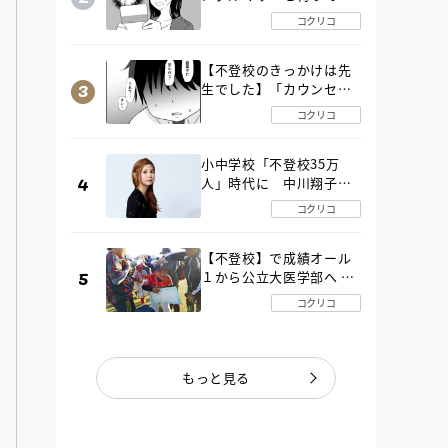
た“魔の２年間”【後編】
コクリコ
【不登校のきっかけは先
生でした】「カウンセリ
ングの時間」生徒の情報
コクリコ
をバラしたのは…《第２
話》
小中学校「不登校35万
人」時代に 中川翔子さ
んが審査委員長「不登校
コクリコ
生動画甲子園 2026」が開
催
【不登校】で成績オール
１から公立大医学部へ 中
２で起立性調節障害「治
コクリコ
るまで３年」の診断 その
とき母は
もっと見る