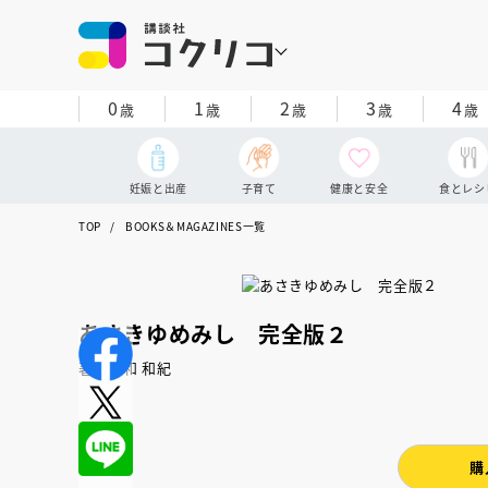
0
1
2
3
4
歳
歳
歳
歳
歳
妊娠と出産
子育て
健康と安全
食とレシ
TOP
BOOKS＆MAGAZINES一覧
あさきゆめみし 完全版２
著：大和 和紀
購