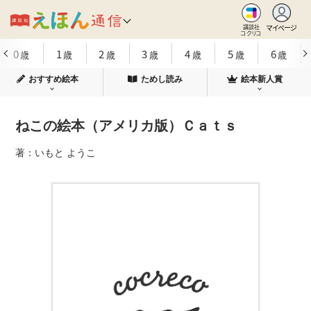
マイページ
講談社
コクリコ
0
1
2
3
4
5
6
歳
歳
歳
歳
歳
歳
歳
おすすめ絵本
ためし読み
絵本新人賞
ねこの絵本（アメリカ版）Ｃａｔｓ
著：いもと ようこ