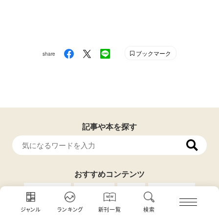
ブックマーク
share
記事や本を探す
おすすめコンテンツ
絵本専門店
未就学児
ねこ
おはなし隊
読み聞かせ
制作日記
講談社絵本新人賞
ジャンル
ランキング
新刊一覧
検索