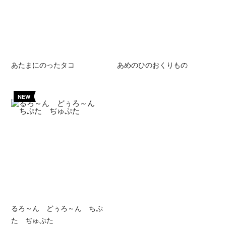
あたまにのったタコ
あめのひのおくりもの
NEW
るろ～ん どぅろ～ん ちぷ
た ぢゅぷた