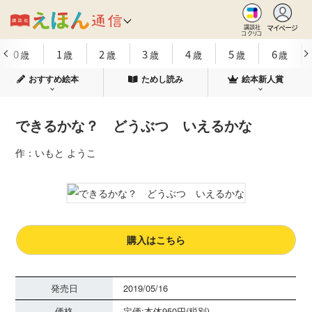
マイページ
講談社
コクリコ
0
1
2
3
4
5
6
歳
歳
歳
歳
歳
歳
歳
おすすめ絵本
ためし読み
絵本新人賞
できるかな？ どうぶつ いえるかな
作：いもと ようこ
購入はこちら
発売日
2019/05/16
価格
定価:本体950円(税別)