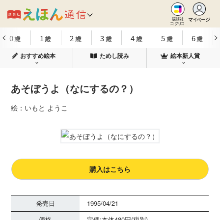
マイページ
講談社
コクリコ
0
1
2
3
4
5
6
歳
歳
歳
歳
歳
歳
歳
おすすめ絵本
ためし読み
絵本新人賞
あそぼうよ（なにするの？）
絵：いもと ようこ
購入はこちら
発売日
1995/04/21
価格
定価:本体480円(税別)