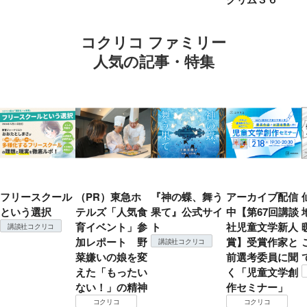
コクリコ ファミリー
人気の記事・特集
フリースクール
（PR）東急ホ
『神の蝶、舞う
アーカイブ配信
という選択
テルズ「人気食
果て』公式サイ
中【第67回講談
育イベント」参
ト
社児童文学新人
講談社コクリコ
加レポート 野
賞】受賞作家と
講談社コクリコ
菜嫌いの娘を変
前選考委員に聞
えた「もったい
く「児童文学創
ない！」の精神
作セミナー」
コクリコ
コクリコ