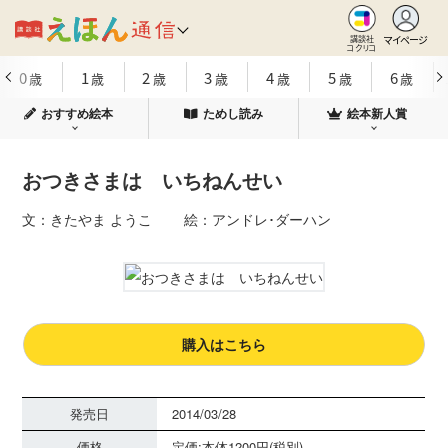
マイページ
講談社
コクリコ
0
1
2
3
4
5
6
歳
歳
歳
歳
歳
歳
歳
おすすめ絵本
ためし読み
絵本新人賞
おつきさまは いちねんせい
文：きたやま ようこ 絵：アンドレ･ダーハン
購入はこちら
発売日
2014/03/28
価格
定価:本体1200円(税別)