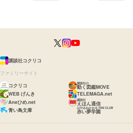
講談社コクリコ
ファミリーサイト
講談社の
コクリコ
動く図鑑MOVE
WEB げんき
TELEMAGA.net
講談社
Aneひめ.net
えほん通信
はやみねかおる FAN CLUB
青い鳥文庫
赤い夢学園