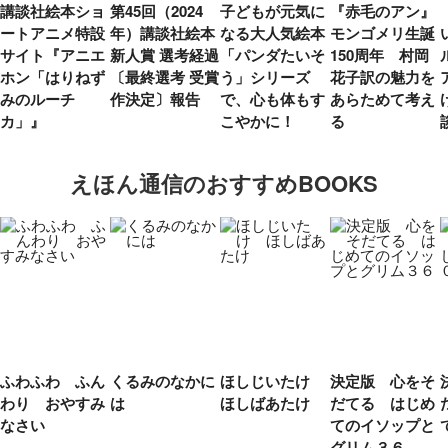
講談社絵本ショ
第45回（2024
子どもが元気に
『赤毛のアン』
ートアニメ特設
年）講談社絵本
なる大人気絵本
モンゴメリ生誕
サイト『アニエ
新人賞 選考経過
「パンダたいそ
150周年 村岡
ホン「はりねず
〔最終選考 受賞
う」シリーズ
花子訳の魅力を
みのルーチ
作決定〕報告
で、心も体もす
あらためて考え
カ」』
こやかに！
る
えほん通信のおすすめBOOKS
ふわふわ ふん
くるみのなかに
ほしじいたけ
決定版 心をそ
わり おやすみ
は
ほしばあたけ
だてる はじめ
なさい
てのイソップと
グリム３６