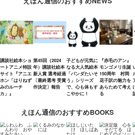
えほん通信のおすすめNEWS
講談社絵本ショ
第45回（2024
子どもが元気に
『赤毛のアン』
ートアニメ特設
年）講談社絵本
なる大人気絵本
モンゴメリ生誕
サイト『アニエ
新人賞 選考経過
「パンダたいそ
150周年 村岡
ホン「はりねず
〔最終選考 受賞
う」シリーズ
花子訳の魅力を
みのルーチ
作決定〕報告
で、心も体もす
あらためて考え
カ」』
こやかに！
る
えほん通信のおすすめBOOKS