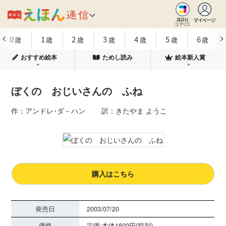
マイページ
講談社
コクリコ
0
1
2
3
4
5
6
歳
歳
歳
歳
歳
歳
歳
おすすめ絵本
ためし読み
絵本新人賞
ぼくの おじいさんの ふね
作：アンドレ･ダ－ハン 訳：きたやま ようこ
購入はこちら
発売日
2003/07/20
価格
定価:本体1600円(税別)