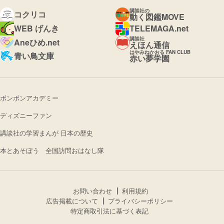
講談社の
コクリコ
動く図鑑MOVE
WEB げんき
TELEMAGA.net
講談社
Aneひめ.net
えほん通信
はやみねかおる FAN CLUB
青い鳥文庫
赤い夢学園
ボンボンアカデミー
ディズニーファン
講談社の学習まんが 日本の歴史
本とあそぼう 全国訪問おはなし隊
お問い合わせ
利用規約
広告掲載について
プライバシーポリシー
特定商取引法に基づく表記