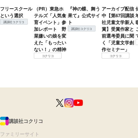
フリースクール
（PR）東急ホ
『神の蝶、舞う
アーカイブ配信
という選択
テルズ「人気食
果て』公式サイ
中【第67回講談
育イベント」参
ト
社児童文学新人
講談社コクリコ
加レポート 野
賞】受賞作家と
講談社コクリコ
菜嫌いの娘を変
前選考委員に聞
えた「もったい
く「児童文学創
ない！」の精神
作セミナー」
コクリコ
コクリコ
講談社コクリコ
ファミリーサイト