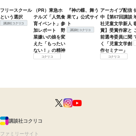
フリースクール
（PR）東急ホ
『神の蝶、舞う
アーカイブ配信
という選択
テルズ「人気食
果て』公式サイ
中【第67回講談
育イベント」参
ト
社児童文学新人
講談社コクリコ
加レポート 野
賞】受賞作家と
講談社コクリコ
菜嫌いの娘を変
前選考委員に聞
えた「もったい
く「児童文学創
ない！」の精神
作セミナー」
コクリコ
コクリコ
講談社コクリコ
ファミリーサイト