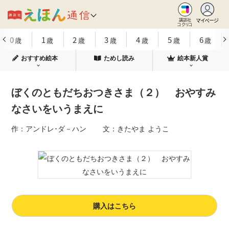
マイページ
講談社
コクリコ
0
1
2
3
4
5
6
歳
歳
歳
歳
歳
歳
歳
おすすめ絵本
ためし読み
絵本新人賞
ぼくのともだちおつきさま（２） おやすみ
なさいをいうまえに
作：アンドレ･ダ－ハン 文：きたやま ようこ
購入はこちら