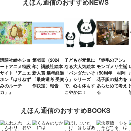
えほん通信のおすすめNEWS
講談社絵本ショ
第45回（2024
子どもが元気に
『赤毛のアン』
ートアニメ特設
年）講談社絵本
なる大人気絵本
モンゴメリ生誕
サイト『アニエ
新人賞 選考経過
「パンダたいそ
150周年 村岡
ホン「はりねず
〔最終選考 受賞
う」シリーズ
花子訳の魅力を
みのルーチ
作決定〕報告
で、心も体もす
あらためて考え
カ」』
こやかに！
る
えほん通信のおすすめBOOKS