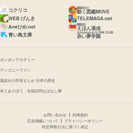
講談社の
コクリコ
動く図鑑MOVE
WEB げんき
TELEMAGA.net
講談社
Aneひめ.net
えほん通信
はやみねかおる FAN CLUB
青い鳥文庫
赤い夢学園
ボンボンアカデミー
ディズニーファン
講談社の学習まんが 日本の歴史
本とあそぼう 全国訪問おはなし隊
お問い合わせ
利用規約
広告掲載について
プライバシーポリシー
特定商取引法に基づく表記