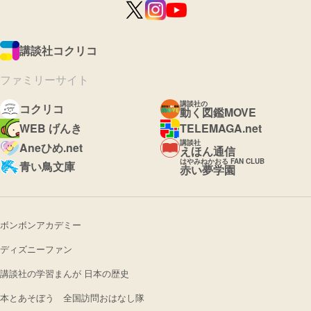
講談社コクリコ
ファミリーサイト
講談社の
コクリコ
動く図鑑MOVE
WEB げんき
TELEMAGA.net
講談社
Aneひめ.net
えほん通信
はやみねかおる FAN CLUB
青い鳥文庫
赤い夢学園
ボンボンアカデミー
ディズニーファン
講談社の学習まんが 日本の歴史
本とあそぼう 全国訪問おはなし隊