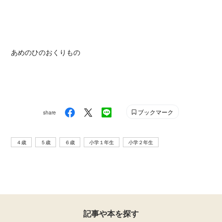
あめのひのおくりもの
ブックマーク
share
４歳
５歳
６歳
小学１年生
小学２年生
記事や本を探す