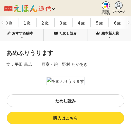
マイページ
講談社
コクリコ
0
1
2
3
4
5
6
歳
歳
歳
歳
歳
歳
歳
おすすめ絵本
ためし読み
絵本新人賞
あめふりうります
文：平田 昌広 原案・絵：野村 たかあき
ためし読み
購入はこちら