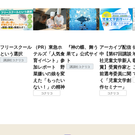
フリースクール
（PR）東急ホ
『神の蝶、舞う
アーカイブ配信
という選択
テルズ「人気食
果て』公式サイ
中【第67回講談
育イベント」参
ト
社児童文学新人
講談社コクリコ
加レポート 野
賞】受賞作家と
講談社コクリコ
菜嫌いの娘を変
前選考委員に聞
えた「もったい
く「児童文学創
ない！」の精神
作セミナー」
コクリコ
コクリコ