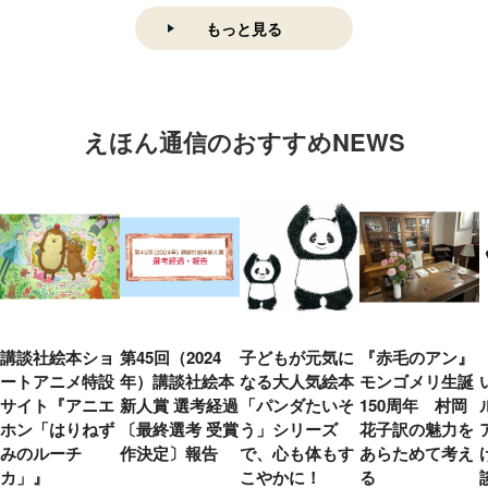
もっと見る
えほん通信のおすすめNEWS
講談社絵本ショ
第45回（2024
子どもが元気に
『赤毛のアン』
ートアニメ特設
年）講談社絵本
なる大人気絵本
モンゴメリ生誕
サイト『アニエ
新人賞 選考経過
「パンダたいそ
150周年 村岡
ホン「はりねず
〔最終選考 受賞
う」シリーズ
花子訳の魅力を
みのルーチ
作決定〕報告
で、心も体もす
あらためて考え
カ」』
こやかに！
る