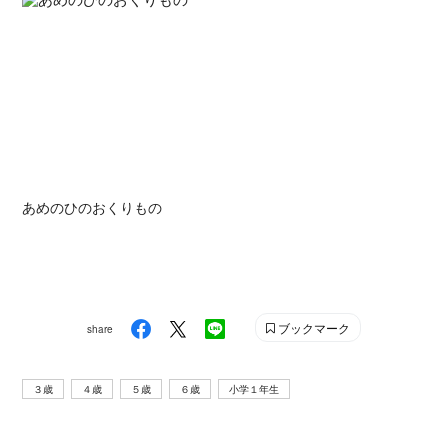
あめのひのおくりもの
ブックマーク
share
３歳
４歳
５歳
６歳
小学１年生