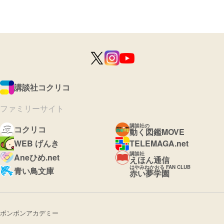
講談社コクリコ
ファミリーサイト
講談社の
コクリコ
動く図鑑MOVE
WEB げんき
TELEMAGA.net
講談社
Aneひめ.net
えほん通信
はやみねかおる FAN CLUB
青い鳥文庫
赤い夢学園
ボンボンアカデミー