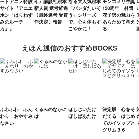
ートアニメ特設
年）講談社絵本
なる大人気絵本
モンゴメリ生誕
サイト『アニエ
新人賞 選考経過
「パンダたいそ
150周年 村岡
ホン「はりねず
〔最終選考 受賞
う」シリーズ
花子訳の魅力を
みのルーチ
作決定〕報告
で、心も体もす
あらためて考え
カ」』
こやかに！
る
えほん通信のおすすめBOOKS
ふわふわ ふん
くるみのなかに
ほしじいたけ
決定版 心をそ
わり おやすみ
は
ほしばあたけ
だてる はじめ
なさい
てのイソップと
グリム３６