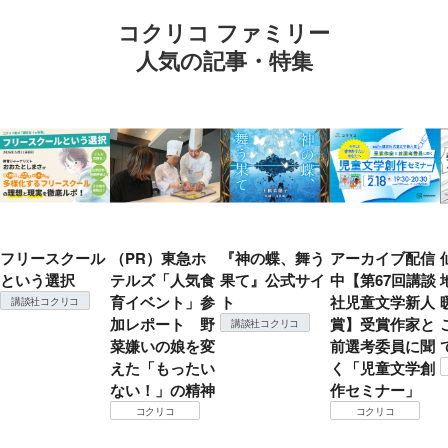
コクリコ ファミリー
人気の記事・特集
フリースクール
（PR）東急ホ
『神の蝶、舞う
アーカイブ配信
という選択
テルズ「人気食
果て』公式サイ
中【第67回講談
育イベント」参
ト
社児童文学新人
講談社コクリコ
加レポート 野
賞】受賞作家と
講談社コクリコ
菜嫌いの娘を変
前選考委員に聞
えた「もったい
く「児童文学創
ない！」の精神
作セミナー」
コクリコ
コクリコ