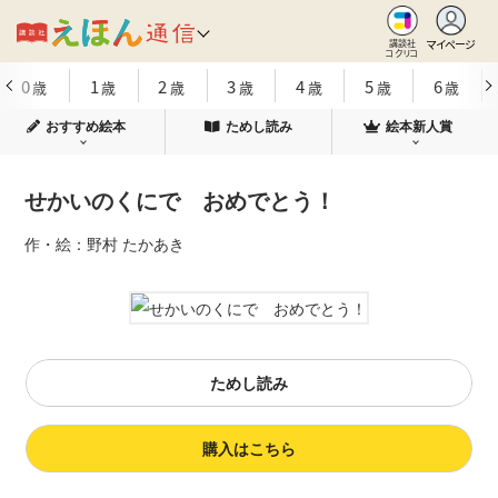
マイページ
講談社
コクリコ
0
1
2
3
4
5
6
歳
歳
歳
歳
歳
歳
歳
おすすめ絵本
ためし読み
絵本新人賞
せかいのくにで おめでとう！
作・絵：野村 たかあき
ためし読み
購入はこちら