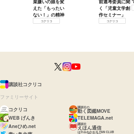
菜嫌いの娘を変
前選考委員に聞
えた「もったい
く「児童文学創
ない！」の精神
作セミナー」
コクリコ
コクリコ
講談社コクリコ
ファミリーサイト
講談社の
コクリコ
動く図鑑MOVE
WEB げんき
TELEMAGA.net
講談社
Aneひめ.net
えほん通信
はやみねかおる FAN CLUB