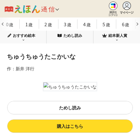
マイページ
講談社
コクリコ
0
1
2
3
4
5
6
歳
歳
歳
歳
歳
歳
歳
おすすめ絵本
ためし読み
絵本新人賞
ちゅうちゅうたこかいな
作：新井 洋行
ためし読み
購入はこちら