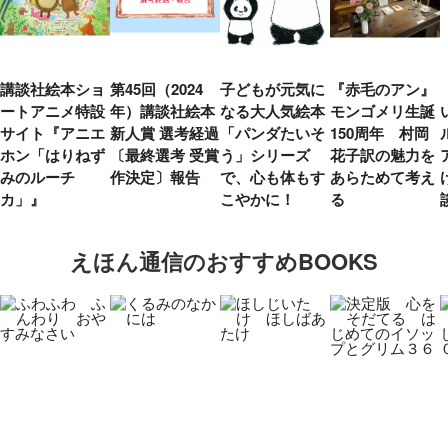
講談社絵本ショ
第45回（2024
子どもが元気に
『赤毛のアン』
ートアニメ特設
年）講談社絵本
なる大人気絵本
モンゴメリ生誕
サイト『アニエ
新人賞 選考経過
「パンダたいそ
150周年 村岡
ホン「はりねず
〔最終選考 受賞
う」シリーズ
花子訳の魅力を
みのルーチ
作決定〕報告
で、心も体もす
あらためて考え
カ」』
こやかに！
る
えほん通信のおすすめBOOKS