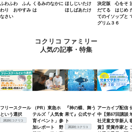
ふわふわ ふん
くるみのなかに
ほしじいたけ
決定版 心をそ
わり おやすみ
は
ほしばあたけ
だてる はじめ
なさい
てのイソップと
グリム３６
コクリコ ファミリー
人気の記事・特集
フリースクール
（PR）東急ホ
『神の蝶、舞う
アーカイブ配信
という選択
テルズ「人気食
果て』公式サイ
中【第67回講談
育イベント」参
ト
社児童文学新人
講談社コクリコ
加レポート 野
賞】受賞作家と
講談社コクリコ