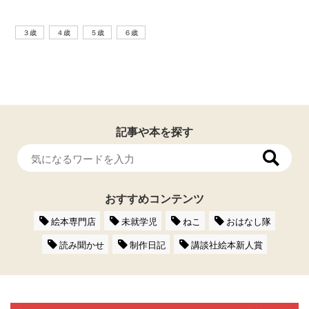
３歳
４歳
５歳
６歳
記事や本を探す
おすすめコンテンツ
絵本専門店
未就学児
ねこ
おはなし隊
読み聞かせ
制作日記
講談社絵本新人賞