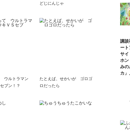
どじにんじゃ
講談
ート
サイ
ホン
みの
カ
て ウルトラマン
たとえば、せかいが ゴロゴ
セブン！？
ロだったら