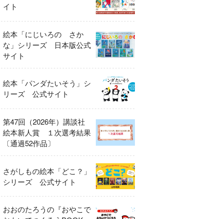
イト
絵本「にじいろの さか
な」シリーズ 日本版公式
サイト
絵本「パンダたいそう」シ
リーズ 公式サイト
第47回（2026年）講談社
絵本新人賞 １次選考結果
〔通過52作品〕
さがしもの絵本「どこ？」
シリーズ 公式サイト
おおのたろうの『おやこで