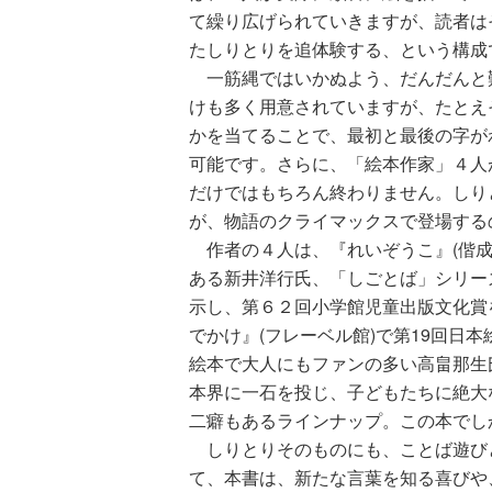
て繰り広げられていきますが、読者は
たしりとりを追体験する、という構成
一筋縄ではいかぬよう、だんだんと
けも多く用意されていますが、たとえ
かを当てることで、最初と最後の字が
可能です。さらに、「絵本作家」４人
だけではもちろん終わりません。しり
が、物語のクライマックスで登場する
作者の４人は、『れいぞうこ』(偕成
ある新井洋行氏、「しごとば」シリー
示し、第６２回小学館児童出版文化賞
でかけ』(フレーベル館)で第19回日
絵本で大人にもファンの多い高畠那生
本界に一石を投じ、子どもたちに絶大
二癖もあるラインナップ。この本でし
しりとりそのものにも、ことば遊び
て、本書は、新たな言葉を知る喜びや