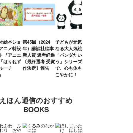
社絵本ショ
第45回（2024
子どもが元気に
『赤毛のアン』
「し
アニメ特設
年）講談社絵本
なる大人気絵本
モンゴメリ生誕
い」
ト『アニエ
新人賞 選考経過
「パンダたいそ
150周年 村岡
ルコ
「はりねず
〔最終選考 受賞
う」シリーズ
花子訳の魅力を
アウ
ルーチ
作決定〕報告
で、心も体もす
あらためて考え
け.の
」』
こやかに！
る
談！
えほん通信のおすすめ
BOOKS