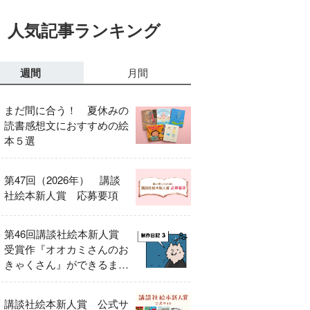
人気記事ランキング
週間
月間
まだ間に合う！ 夏休みの
読書感想文におすすめの絵
本５選
第47回（2026年） 講談
社絵本新人賞 応募要項
第46回講談社絵本新人賞
受賞作『オオカミさんのお
きゃくさん』ができるまで
③
講談社絵本新人賞 公式サ