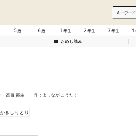
5
6
1
2
3
4
歳
歳
年生
年生
年生
ためし読み
り
作：高畠 那生 作：よしなが こうたく