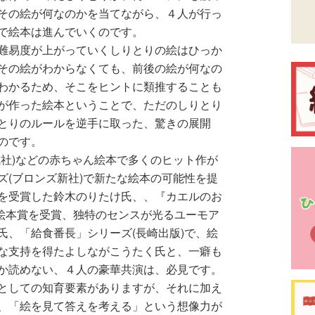
その絵が何なのかを当てながら、４人が行っ
で絵本は進んでいくのです。
難易度が上がっていくしりとりの絵はひっか
その絵がわからなくても、前後の絵が何なの
わかるため、そこをヒントに類推することも
が作った絵本ということで、ただのしりとり
とりのルールを逆手に取った、驚きの展開
のです。
社)などの赤ちゃん絵本で多くのヒット作が
ズ(ブロンズ新社)で新たな絵本の可能性を提
を受賞した鈴木のりたけ氏、、『カエルのお
本絵本賞を受賞、独特のセンスが光るユーモア
氏、「給食番長」シリーズ(長崎出版)で、絵
な支持を得たよしながこうたく氏と、一癖も
か読めない、４人の豪華共演は、必見です。
としての知育要素がありますが、それに加え
、「絵を見て答えを考える」という想像力が