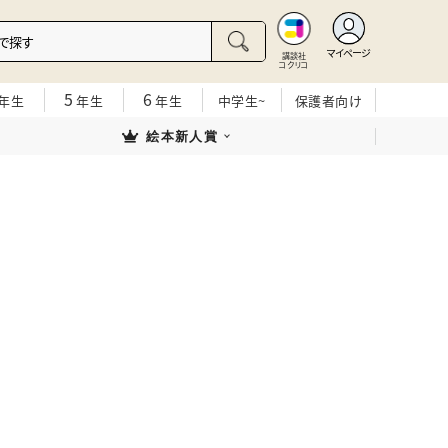
マイページ
講談社
コクリコ
5
6
年生
年生
年生
中学生~
保護者向け
絵本新人賞