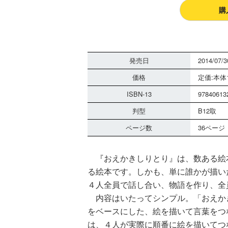
購
発売日
2014/07/3
価格
定価:本体1
ISBN-13
97840613
判型
B12取
ページ数
36ページ
『おえかきしりとり』は、数ある絵
る絵本です。しかも、単に誰かが描い
４人全員で話し合い、物語を作り、全
内容はいたってシンプル。「おえか
をベースにした、絵を描いて言葉をつ
は、４人が実際に順番に絵を描いてつ