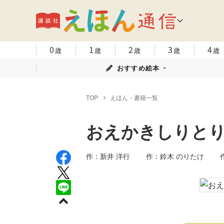
0
1
2
3
4
歳
歳
歳
歳
歳
おすすめ絵本
TOP
えほん・書籍一覧
おえかきしりと
作：新井 洋行 作：鈴木 のりたけ 