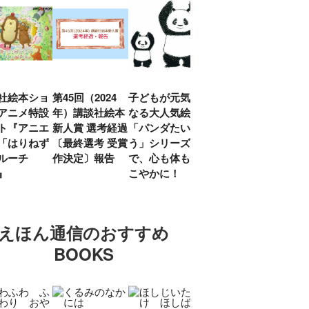
社絵本ショ
第45回（2024
子どもが元気に
『赤毛のアン』
「し
アニメ特設
年）講談社絵本
なる大人気絵本
モンゴメリ生誕
い」
ト『アニエ
新人賞 選考経過
「パンダたいそ
150周年 村岡
ルコ
「はりねず
〔最終選考 受賞
う」シリーズ
花子訳の魅力を
アウ
ルーチ
作決定〕報告
で、心も体もす
あらためて考え
け.の
」』
こやかに！
る
談！
えほん通信のおすすめ
BOOKS