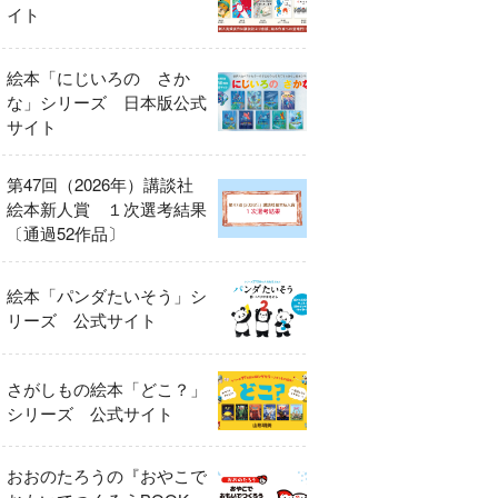
イト
絵本「にじいろの さか
な」シリーズ 日本版公式
サイト
第47回（2026年）講談社
絵本新人賞 １次選考結果
〔通過52作品〕
絵本「パンダたいそう」シ
リーズ 公式サイト
さがしもの絵本「どこ？」
シリーズ 公式サイト
おおのたろうの『おやこで