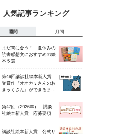
人気記事ランキング
週間
月間
まだ間に合う！ 夏休みの
読書感想文におすすめの絵
本５選
第46回講談社絵本新人賞
受賞作『オオカミさんのお
きゃくさん』ができるまで
③
第47回（2026年） 講談
社絵本新人賞 応募要項
講談社絵本新人賞 公式サ