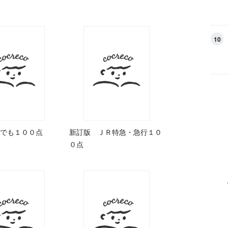
10
でも１００点
新訂版 ＪＲ特急・急行１０
０点