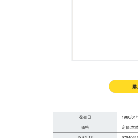
購
発売日
1986/01/
価格
定価:本体
ISBN-13
9784061