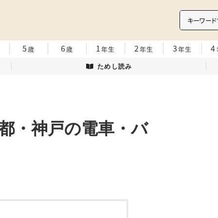
5
6
1
2
3
4
歳
歳
年生
年生
年生
ためし読み
都・神戸の電車・バ