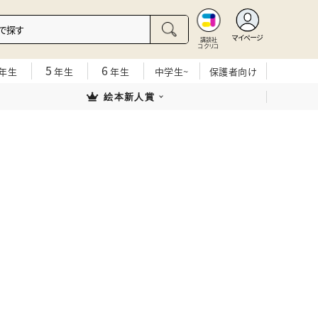
マイページ
講談社
コクリコ
5
6
年生
年生
年生
中学生~
保護者向け
絵本新人賞