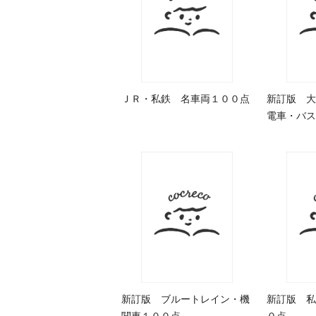
ＪＲ・私鉄 名車両１００点
新訂版 大
電車・バス
新訂版 ブルートレイン・機
新訂版 私
関車１００点
０点