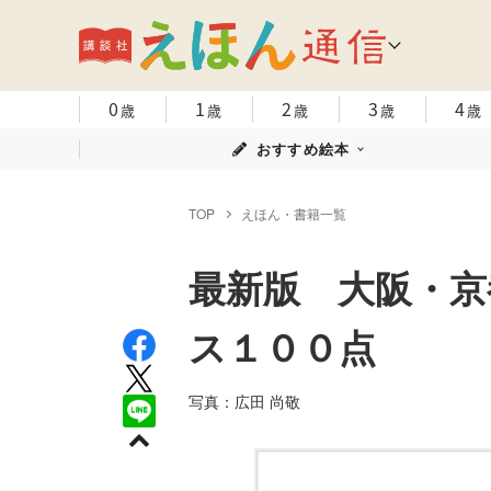
0
1
2
3
4
歳
歳
歳
歳
歳
おすすめ絵本
TOP
えほん・書籍一覧
最新版 大阪・京
ス１００点
写真：広田 尚敬