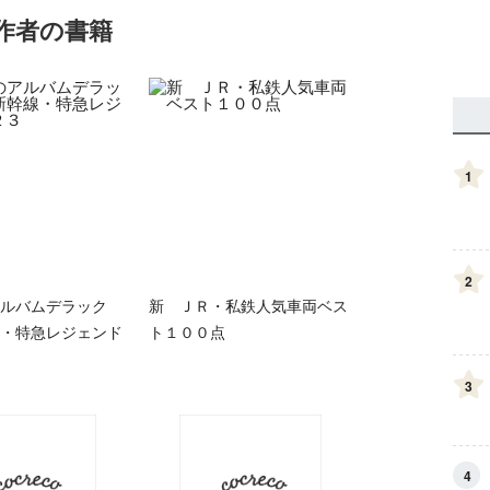
作者の書籍
1
2
ルバムデラック
新 ＪＲ・私鉄人気車両ベス
・特急レジェンド
ト１００点
3
4