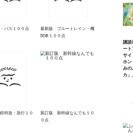
・バス１００点
最新版 ブルートレイン・機
関車１００点
講談
ート
サイ
ホン
みの
カ
鉄特急・急行１０
新訂版 新幹線なんでも１０
０点