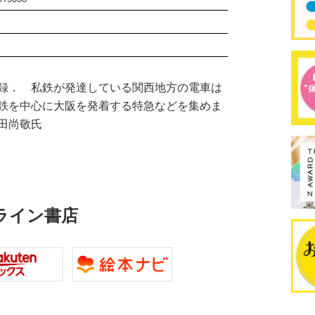
録． 私鉄が発達している関西地方の電車は
鉄を中心に大阪を発着する特急などを集めま
田尚敬氏
ライン書店