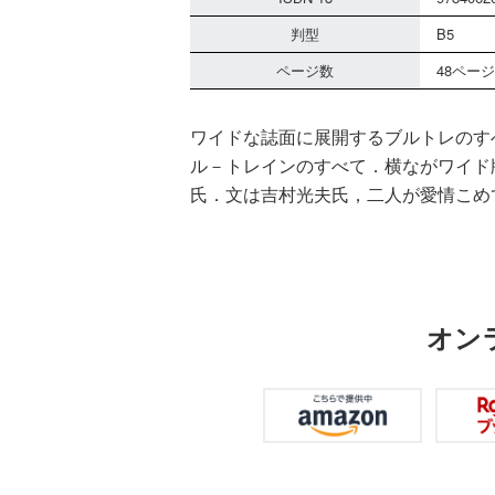
判型
B5
ページ数
48ページ
ワイドな誌面に展開するブルトレのす
ル－トレインのすべて．横ながワイド
氏．文は吉村光夫氏，二人が愛情こめ
オン