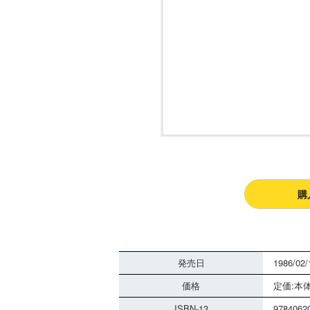
購
発売日
1986/02/
価格
定価:本体
ISBN-13
9784062