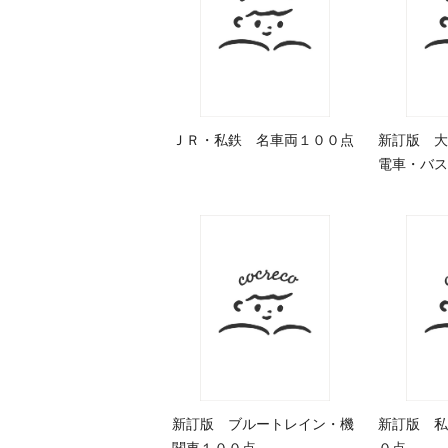
ＪＲ・私鉄 名車両１００点
新訂版 大
電車・バス
新訂版 ブルートレイン・機
新訂版 私
関車１００点
０点