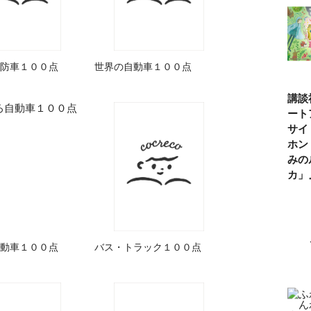
防車１００点
世界の自動車１００点
講談
ート
サイ
ホン
みの
カ
動車１００点
バス・トラック１００点