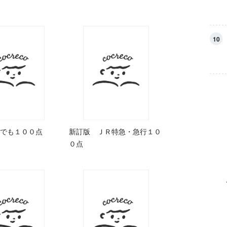
10
でも１００点
新訂版 ＪＲ特急・急行１０
０点