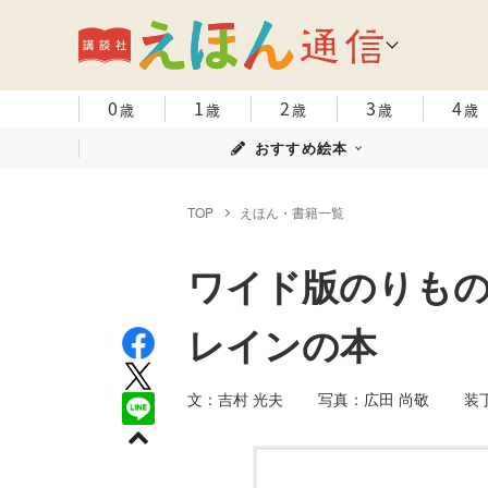
0
1
2
3
4
歳
歳
歳
歳
歳
おすすめ絵本
TOP
えほん・書籍一覧
ワイド版のりも
レインの本
文：吉村 光夫 写真：広田 尚敬 