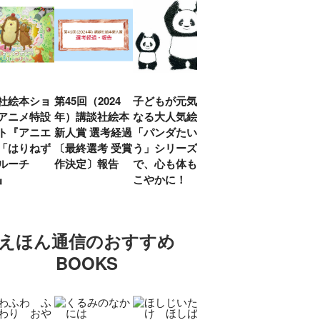
社絵本ショ
第45回（2024
子どもが元気に
『赤毛のアン』
「し
アニメ特設
年）講談社絵本
なる大人気絵本
モンゴメリ生誕
い」
ト『アニエ
新人賞 選考経過
「パンダたいそ
150周年 村岡
ルコ
「はりねず
〔最終選考 受賞
う」シリーズ
花子訳の魅力を
アウ
ルーチ
作決定〕報告
で、心も体もす
あらためて考え
け.の
」』
こやかに！
る
談！
えほん通信のおすすめ
BOOKS