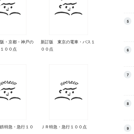
5
阪・京都・神戸の
新訂版 東京の電車・バス１
１００点
００点
6
7
8
鉄特急・急行１０
ＪＲ特急・急行１００点
9