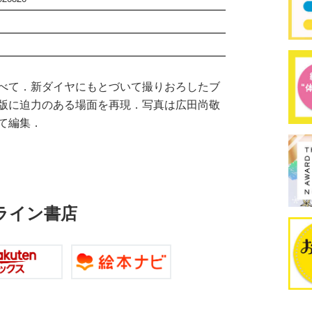
べて．新ダイヤにもとづいて撮りおろしたブ
版に迫力のある場面を再現．写真は広田尚敬
て編集．
ライン書店