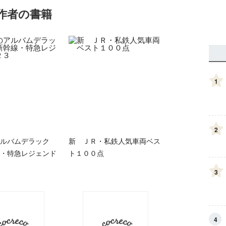
作者の書籍
1
2
ルバムデラック
新 ＪＲ・私鉄人気車両ベス
・特急レジェンド
ト１００点
3
4