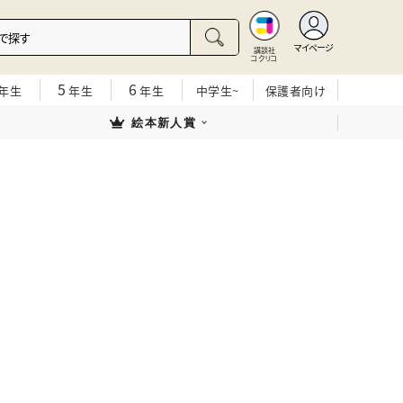
マイページ
講談社
コクリコ
5
6
年生
年生
年生
中学生~
保護者向け
絵本新人賞