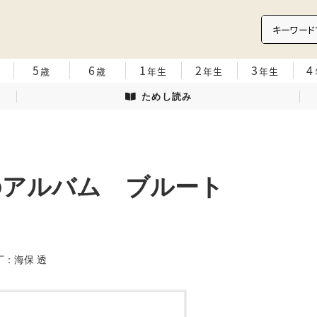
5
6
1
2
3
4
歳
歳
年生
年生
年生
ためし読み
のアルバム ブルート
装丁：海保 透