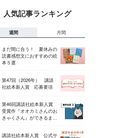
人気記事ランキング
週間
月間
まだ間に合う！ 夏休みの
読書感想文におすすめの絵
本５選
第47回（2026年） 講談
社絵本新人賞 応募要項
第46回講談社絵本新人賞
受賞作『オオカミさんのお
きゃくさん』ができるまで
③
講談社絵本新人賞 公式サ