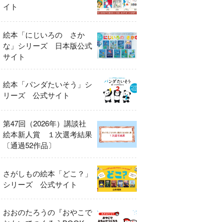
イト
絵本「にじいろの さか
な」シリーズ 日本版公式
サイト
絵本「パンダたいそう」シ
リーズ 公式サイト
第47回（2026年）講談社
絵本新人賞 １次選考結果
〔通過52作品〕
さがしもの絵本「どこ？」
シリーズ 公式サイト
おおのたろうの『おやこで