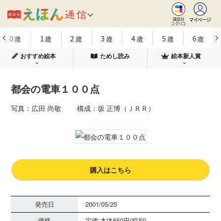
マイページ
講談社
コクリコ
0
1
2
3
4
5
6
歳
歳
歳
歳
歳
歳
歳
おすすめ絵本
ためし読み
絵本新人賞
都会の電車１００点
写真：広田 尚敬 構成：坂 正博（ＪＲＲ）
購入はこちら
発売日
2001/05/25
価格
定価:本体650円(税別)