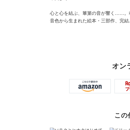
心と心を結ぶ、篳篥の音が響く……。
音色から生まれた絵本・三部作、完結
オン
この