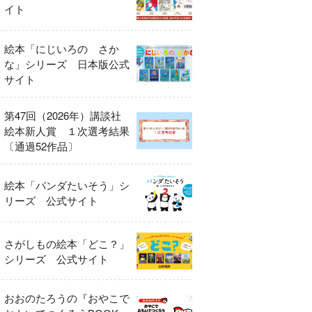
イト
絵本「にじいろの さか
な」シリーズ 日本版公式
サイト
第47回（2026年）講談社
絵本新人賞 １次選考結果
〔通過52作品〕
絵本「パンダたいそう」シ
リーズ 公式サイト
さがしもの絵本「どこ？」
シリーズ 公式サイト
おおのたろうの『おやこで