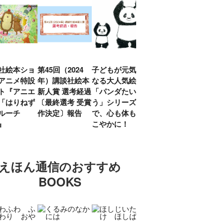
社絵本ショ
第45回（2024
子どもが元気に
『赤毛のアン』
「し
アニメ特設
年）講談社絵本
なる大人気絵本
モンゴメリ生誕
い」
ト『アニエ
新人賞 選考経過
「パンダたいそ
150周年 村岡
ルコ
「はりねず
〔最終選考 受賞
う」シリーズ
花子訳の魅力を
アウ
ルーチ
作決定〕報告
で、心も体もす
あらためて考え
け.の
」』
こやかに！
る
談！
えほん通信のおすすめ
BOOKS