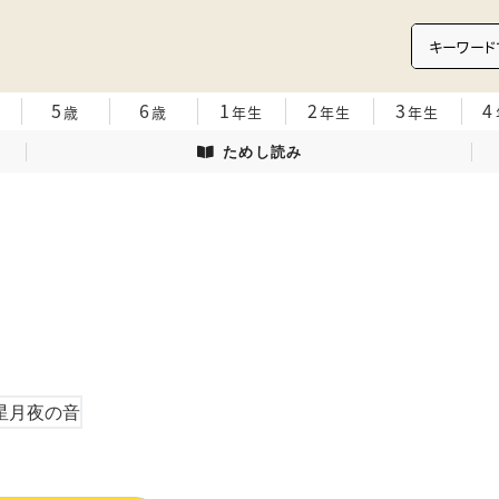
5
6
1
2
3
4
歳
歳
年生
年生
年生
ためし読み