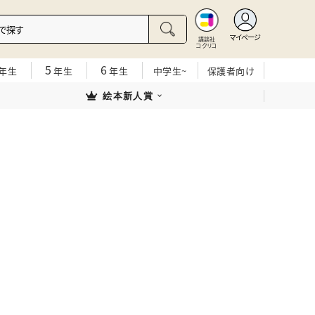
マイページ
講談社
コクリコ
5
6
年生
年生
年生
中学生~
保護者向け
絵本新人賞