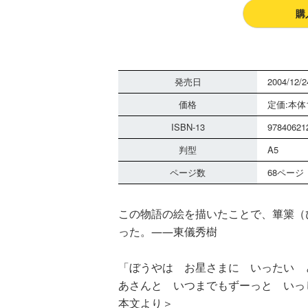
購
発売日
2004/12/2
価格
定価:本体1
ISBN-13
97840621
判型
A5
ページ数
68ページ
この物語の絵を描いたことで、篳篥（
った。――東儀秀樹
「ぼうやは お星さまに いったい 
あさんと いつまでもずーっと いっ
本文より＞