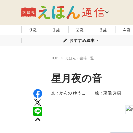
0
1
2
3
4
歳
歳
歳
歳
歳
おすすめ絵本
TOP
えほん・書籍一覧
星月夜の音
文：かんの ゆうこ 絵：東儀 秀樹