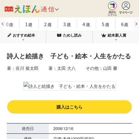
マイページ
講談社
コクリコ
0
1
2
3
4
5
6
歳
歳
歳
歳
歳
歳
歳
おすすめ絵本
ためし読み
絵本新人賞
詩人と絵描き 子ども・絵本・人生をかたる
著：谷川 俊太郎 著：太田 大八 その他：山田 馨
購入はこちら
発売日
2006/12/16
価格
定価:本体1300円(税別)