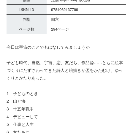
ISBN-13
9784062137799
判型
四六
ページ数
294ページ
今日は宇宙のことでもはなしてみましょうか
子ども時代、自然、宇宙、恋、友だち、作品論……ともに絵本
づくりにたずさわってきた詩人と絵描きが盃をかたむけ、ゆっ
くりとかたりあった。
1．子どものとき
2．山と海
3．十五年戦争
4．デビューして
5．仕事と人生
6．女たちに