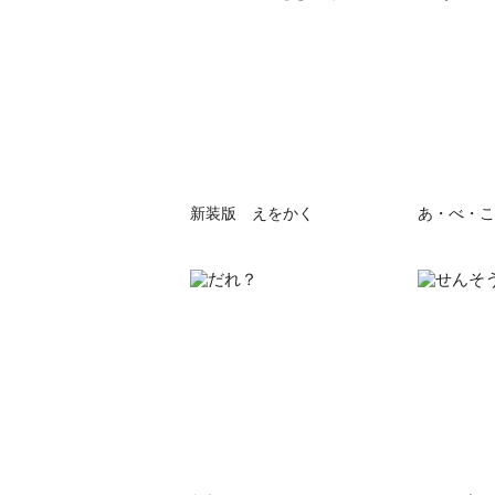
新装版 えをかく
あ・べ・こ