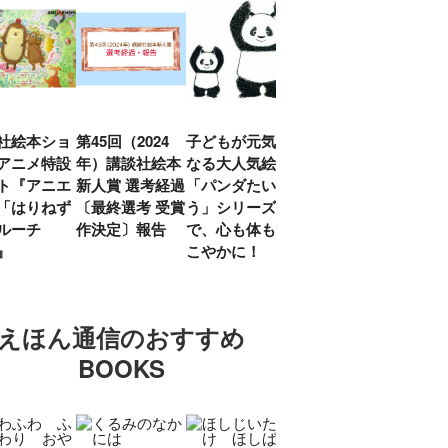
社絵本ショ
第45回（2024
子どもが元気に
『赤毛のアン』
「し
アニメ特設
年）講談社絵本
なる大人気絵本
モンゴメリ生誕
い」
ト『アニエ
新人賞 選考経過
「パンダたいそ
150周年 村岡
ルコ
「はりねず
〔最終選考 受賞
う」シリーズ
花子訳の魅力を
アウ
ルーチ
作決定〕報告
で、心も体もす
あらためて考え
け.の
」』
こやかに！
る
談！
えほん通信のおすすめ
BOOKS