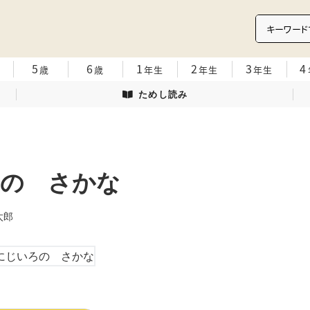
5
6
1
2
3
4
歳
歳
年生
年生
年生
ためし読み
ろの さかな
 俊太郎