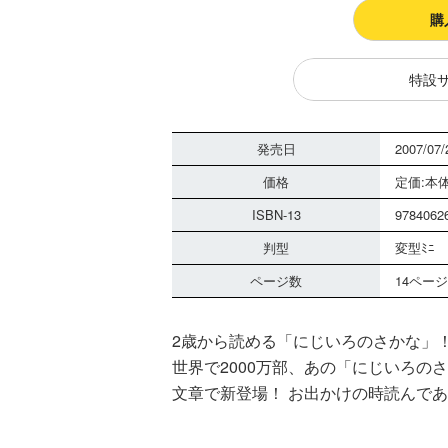
購
特設
発売日
2007/07/
価格
定価:本体
ISBN-13
9784062
判型
変型ﾐﾆ
ページ数
14ページ
2歳から読める「にじいろのさかな」
世界で2000万部、あの「にじいろの
文章で新登場！ お出かけの時読んで