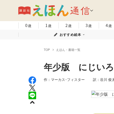
0
1
2
3
4
歳
歳
歳
歳
歳
おすすめ絵本
TOP
えほん・書籍一覧
年少版 にじい
作：マーカス･フィスター 訳：谷川