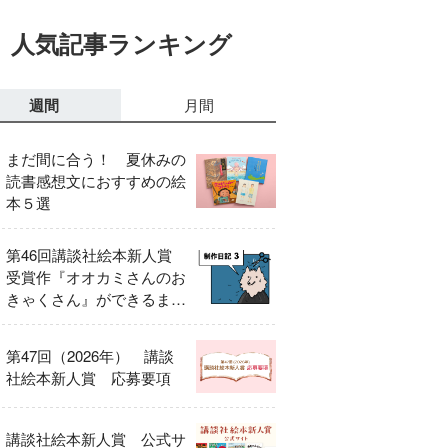
人気記事ランキング
週間
月間
まだ間に合う！ 夏休みの
読書感想文におすすめの絵
本５選
第46回講談社絵本新人賞
受賞作『オオカミさんのお
きゃくさん』ができるまで
③
第47回（2026年） 講談
社絵本新人賞 応募要項
講談社絵本新人賞 公式サ