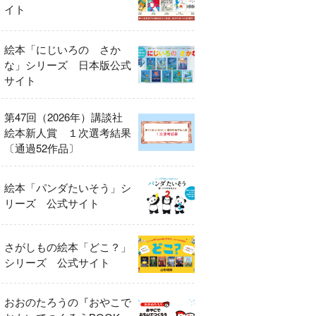
イト
絵本「にじいろの さか
な」シリーズ 日本版公式
サイト
第47回（2026年）講談社
絵本新人賞 １次選考結果
〔通過52作品〕
絵本「パンダたいそう」シ
リーズ 公式サイト
さがしもの絵本「どこ？」
シリーズ 公式サイト
おおのたろうの『おやこで