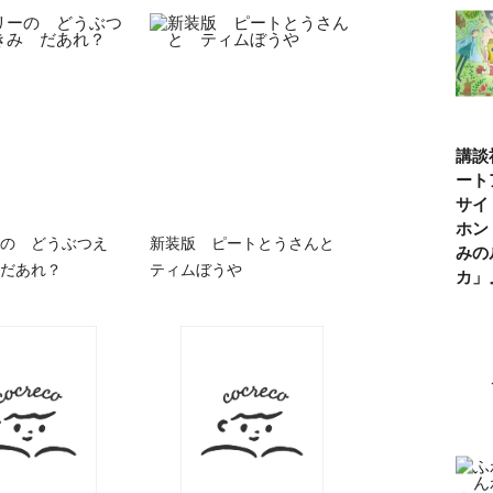
講談
ート
サイ
ホン
の どうぶつえ
新装版 ピートとうさんと
みの
だあれ？
ティムぼうや
カ