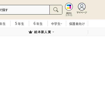
マイページ
講談社
コクリコ
5
6
年生
年生
年生
中学生~
保護者向け
絵本新人賞