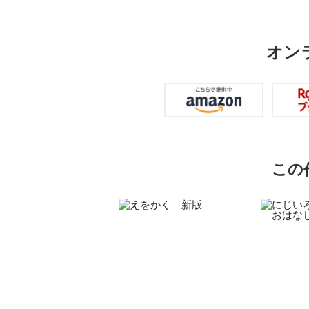
オン
この