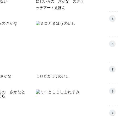
ない
にじいろの さかな スクラ
ッチアートえほん
5
6
7
さかな
ミロとまほうのいし
8
9