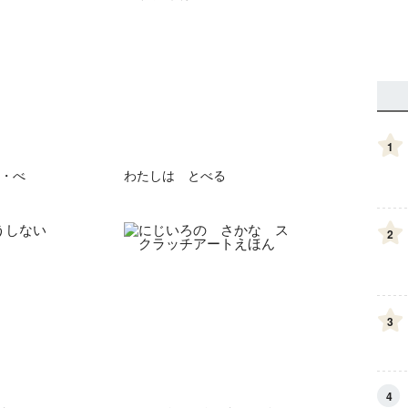
1
・べ
わたしは とべる
2
3
4