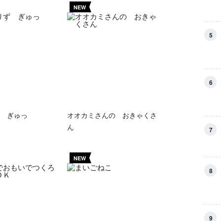
NEW
5
6
 ぎゅっ
オオカミさんの おきゃくさ
ん
7
NEW
8
9