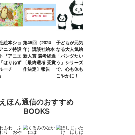
社絵本ショ
第45回（2024
子どもが元気に
『赤毛のアン』
「し
アニメ特設
年）講談社絵本
なる大人気絵本
モンゴメリ生誕
い」
ト『アニエ
新人賞 選考経過
「パンダたいそ
150周年 村岡
ルコ
「はりねず
〔最終選考 受賞
う」シリーズ
花子訳の魅力を
アウ
ルーチ
作決定〕報告
で、心も体もす
あらためて考え
け.の
」』
こやかに！
る
談！
えほん通信のおすすめ
BOOKS