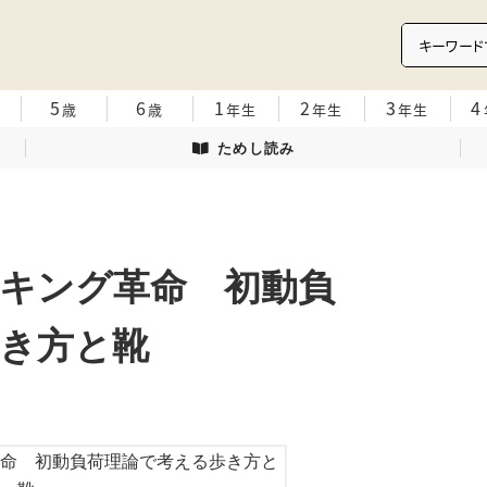
5
6
1
2
3
4
歳
歳
年生
年生
年生
ためし読み
キング革命 初動負
き方と靴