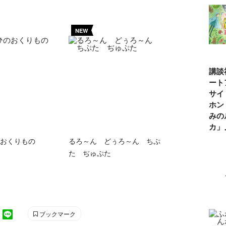
NEW
講談
ート
サイ
ホン
みの
カ
おくりもの
るろ～ん どぅろ～ん ちぷ
た ぢゅぷた
ブックマーク