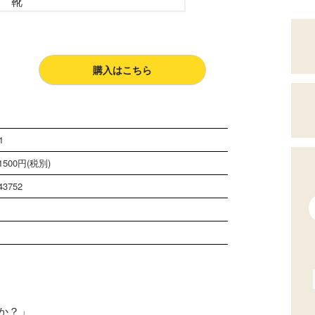
購入はこちら
1
500円(税別)
43752
ジ
か？」