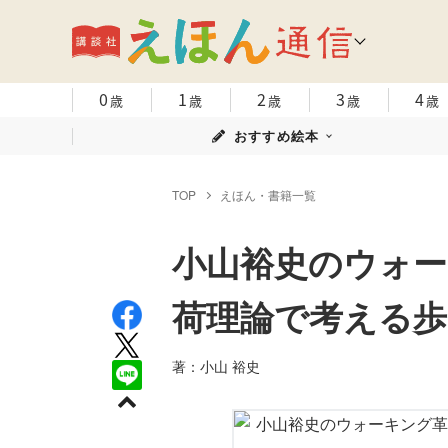
0
1
2
3
4
歳
歳
歳
歳
歳
おすすめ絵本
TOP
えほん・書籍一覧
小山裕史のウォー
荷理論で考える歩
著：小山 裕史