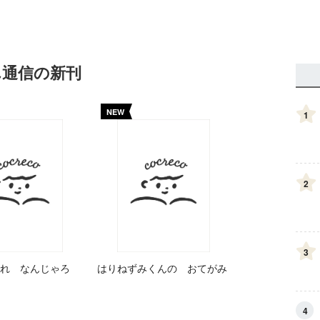
ん通信の新刊
NEW
1
2
3
れ なんじゃろ
はりねずみくんの おてがみ
4