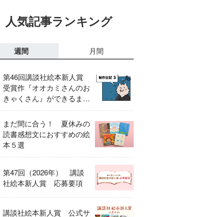
人気記事ランキング
週間
月間
第46回講談社絵本新人賞
受賞作『オオカミさんのお
きゃくさん』ができるまで
③
まだ間に合う！ 夏休みの
読書感想文におすすめの絵
本５選
第47回（2026年） 講談
社絵本新人賞 応募要項
講談社絵本新人賞 公式サ