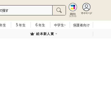
マイページ
講談社
コクリコ
5
6
年生
年生
年生
中学生~
保護者向け
絵本新人賞