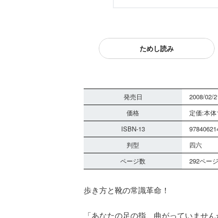
ためし読み
発売日
2008/02/2
価格
定価:本体1
ISBN-13
97840621
判型
四六
ページ数
292ペー
歩き方と靴の常識革命！
「あなたの足の指、曲がっていません