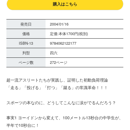
購入はこちら
発売日
2004/01/16
価格
定価:本体1700円(税別)
ISBN-13
9784062122177
判型
四六
ページ数
272ページ
超一流アスリートたちが実践し、証明した初動負荷理論
「走る」「投げる」「打つ」「蹴る」の常識革命！！！
スポーツの本なのに、どうしてこんなに涙がでるんだろう？
事実1 ヨーイドンから変えて、100メートル13秒台の中学生が、
半年で10秒台に！