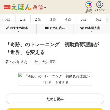
マイページ
講談社
コクリコ
0
1
2
3
4
5
6
歳
歳
歳
歳
歳
歳
歳
おすすめ絵本
ためし読み
絵本新人賞
「奇跡」のトレーニング 初動負荷理論が
「世界」を変える
著：小山 裕史 絵：大矢 正和
ためし読み