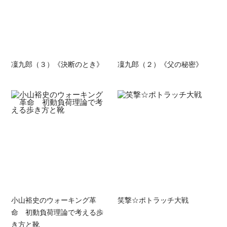
凜九郎（３）《決断のとき》
凜九郎（２）《父の秘密》
小山裕史のウォーキング革
笑撃☆ポトラッチ大戦
命 初動負荷理論で考える歩
き方と靴