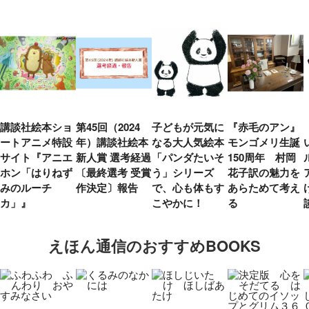
講談社絵本ショ
第45回（2024
子どもが元気に
『赤毛のアン』
ートアニメ特設
年）講談社絵本
なる大人気絵本
モンゴメリ生誕
サイト『アニエ
新人賞 選考経過
「パンダたいそ
150周年 村岡
ホン「はりねず
〔最終選考 受賞
う」シリーズ
花子訳の魅力を
みのルーチ
作決定〕報告
で、心も体もす
あらためて考え
カ」』
こやかに！
る
えほん通信のおすすめBOOKS