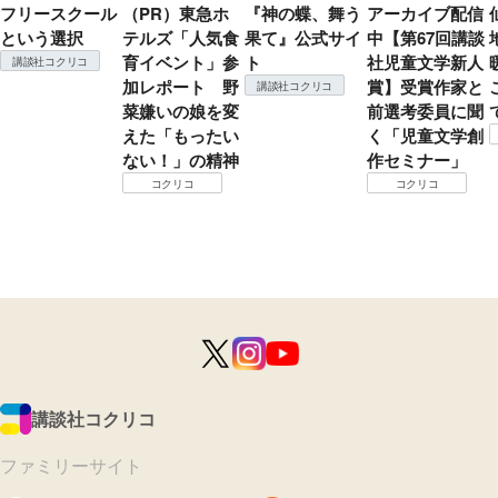
フリースクール
（PR）東急ホ
『神の蝶、舞う
アーカイブ配信
という選択
テルズ「人気食
果て』公式サイ
中【第67回講談
育イベント」参
ト
社児童文学新人
講談社コクリコ
加レポート 野
賞】受賞作家と
講談社コクリコ
菜嫌いの娘を変
前選考委員に聞
えた「もったい
く「児童文学創
ない！」の精神
作セミナー」
コクリコ
コクリコ
講談社コクリコ
ファミリーサイト