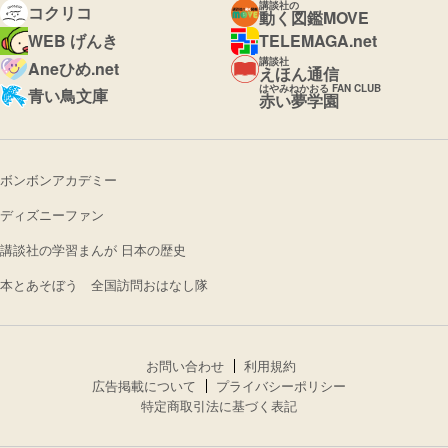
講談社の
コクリコ
動く図鑑MOVE
WEB げんき
TELEMAGA.net
講談社
Aneひめ.net
えほん通信
はやみねかおる FAN CLUB
青い鳥文庫
赤い夢学園
ボンボンアカデミー
ディズニーファン
講談社の学習まんが 日本の歴史
本とあそぼう 全国訪問おはなし隊
お問い合わせ
利用規約
広告掲載について
プライバシーポリシー
特定商取引法に基づく表記