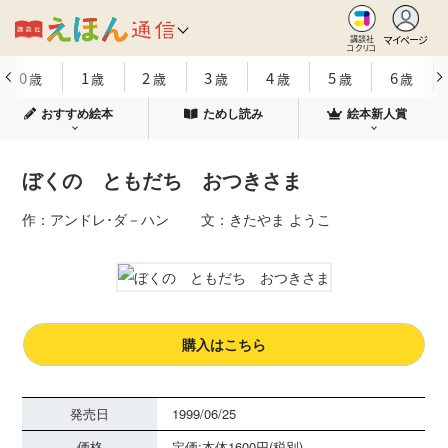
マイページ
講談社
コクリコ
0
1
2
3
4
5
6
歳
歳
歳
歳
歳
歳
歳
おすすめ絵本
ためし読み
絵本新人賞
ぼくの ともだち おつきさま
作：アンドレ･ダ－ハン 文：きたやま ようこ
購入はこちら
発売日
1999/06/25
価格
定価:本体1600円(税別)