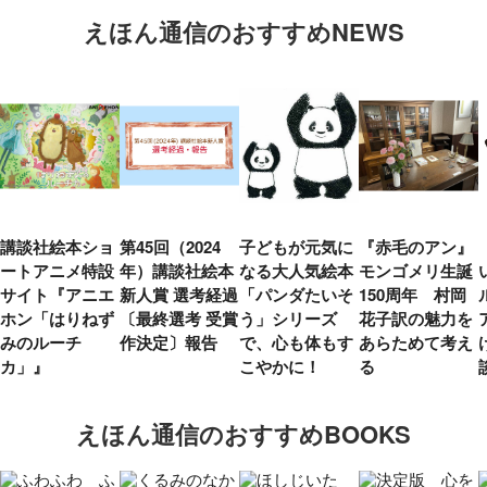
えほん通信のおすすめNEWS
講談社絵本ショ
第45回（2024
子どもが元気に
『赤毛のアン』
ートアニメ特設
年）講談社絵本
なる大人気絵本
モンゴメリ生誕
サイト『アニエ
新人賞 選考経過
「パンダたいそ
150周年 村岡
ホン「はりねず
〔最終選考 受賞
う」シリーズ
花子訳の魅力を
みのルーチ
作決定〕報告
で、心も体もす
あらためて考え
カ」』
こやかに！
る
えほん通信のおすすめBOOKS