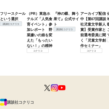
フリースクール
（PR）東急ホ
『神の蝶、舞う
アーカイブ配信
という選択
テルズ「人気食
果て』公式サイ
中【第67回講談
育イベント」参
ト
社児童文学新人
講談社コクリコ
加レポート 野
賞】受賞作家と
講談社コクリコ
菜嫌いの娘を変
前選考委員に聞
えた「もったい
く「児童文学創
ない！」の精神
作セミナー」
コクリコ
コクリコ
講談社コクリコ