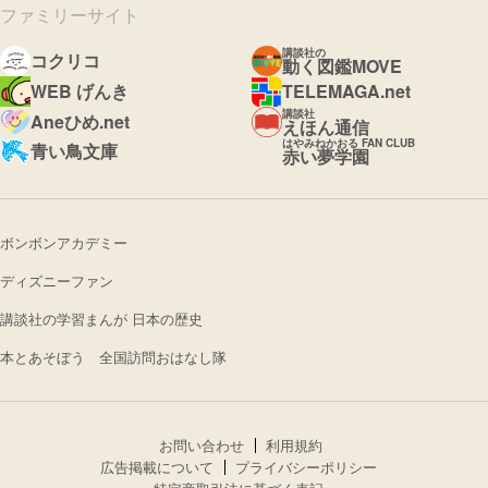
ファミリーサイト
講談社の
コクリコ
動く図鑑MOVE
WEB げんき
TELEMAGA.net
講談社
Aneひめ.net
えほん通信
はやみねかおる FAN CLUB
青い鳥文庫
赤い夢学園
ボンボンアカデミー
ディズニーファン
講談社の学習まんが 日本の歴史
本とあそぼう 全国訪問おはなし隊
お問い合わせ
利用規約
広告掲載について
プライバシーポリシー