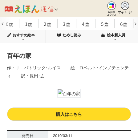
マイページ
講談社
コクリコ
0
1
2
3
4
5
6
歳
歳
歳
歳
歳
歳
歳
おすすめ絵本
ためし読み
絵本新人賞
百年の家
作：Ｊ．パトリック･ルイス 絵：ロベルト･インノチェンテ
ィ 訳：長田 弘
購入はこちら
発売日
2010/03/11