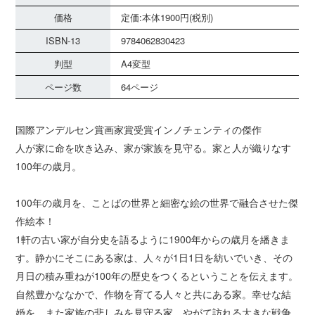
価格
定価:本体1900円(税別)
ISBN-13
9784062830423
判型
A4変型
ページ数
64ページ
国際アンデルセン賞画家賞受賞インノチェンティの傑作
人が家に命を吹き込み、家が家族を見守る。家と人が織りなす
100年の歳月。
100年の歳月を、ことばの世界と細密な絵の世界で融合させた傑
作絵本！
1軒の古い家が自分史を語るように1900年からの歳月を繙きま
す。静かにそこにある家は、人々が1日1日を紡いでいき、その
月日の積み重ねが100年の歴史をつくるということを伝えます。
自然豊かななかで、作物を育てる人々と共にある家。幸せな結
婚を、また家族の悲しみを見守る家。やがて訪れる大きな戦争