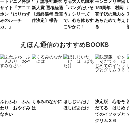
ートアニメ特設
年）講談社絵本
なる大人気絵本
モンゴメリ生誕
サイト『アニエ
新人賞 選考経過
「パンダたいそ
150周年 村岡
ホン「はりねず
〔最終選考 受賞
う」シリーズ
花子訳の魅力を
みのルーチ
作決定〕報告
で、心も体もす
あらためて考え
カ」』
こやかに！
る
えほん通信のおすすめBOOKS
ふわふわ ふん
くるみのなかに
ほしじいたけ
決定版 心をそ
わり おやすみ
は
ほしばあたけ
だてる はじめ
なさい
てのイソップと
グリム３６