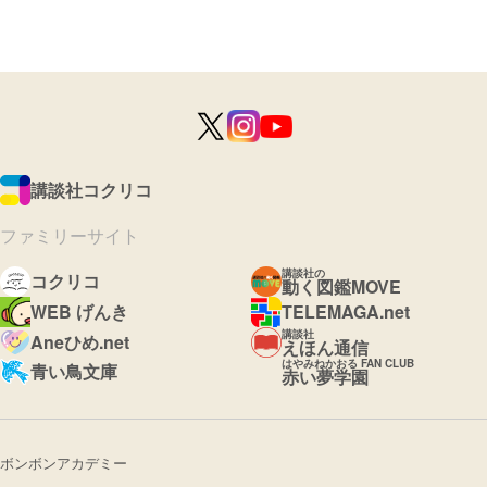
講談社コクリコ
ファミリーサイト
講談社の
コクリコ
動く図鑑MOVE
WEB げんき
TELEMAGA.net
講談社
Aneひめ.net
えほん通信
はやみねかおる FAN CLUB
青い鳥文庫
赤い夢学園
ボンボンアカデミー