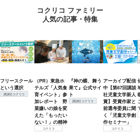
コクリコ ファミリー
人気の記事・特集
フリースクール
（PR）東急ホ
『神の蝶、舞う
アーカイブ配信
という選択
テルズ「人気食
果て』公式サイ
中【第67回講談
育イベント」参
ト
社児童文学新人
講談社コクリコ
加レポート 野
賞】受賞作家と
講談社コクリコ
菜嫌いの娘を変
前選考委員に聞
えた「もったい
く「児童文学創
ない！」の精神
作セミナー」
コクリコ
コクリコ