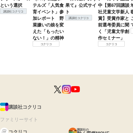
という選択
テルズ「人気食
果て』公式サイ
中【第67回講談
育イベント」参
ト
社児童文学新人
講談社コクリコ
加レポート 野
賞】受賞作家と
講談社コクリコ
菜嫌いの娘を変
前選考委員に聞
えた「もったい
く「児童文学創
ない！」の精神
作セミナー」
コクリコ
コクリコ
講談社コクリコ
ファミリーサイト
講談社の
コクリコ