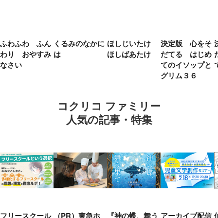
ふわふわ ふん
くるみのなかに
ほしじいたけ
決定版 心をそ
わり おやすみ
は
ほしばあたけ
だてる はじめ
なさい
てのイソップと
グリム３６
コクリコ ファミリー
人気の記事・特集
フリースクール
（PR）東急ホ
『神の蝶、舞う
アーカイブ配信