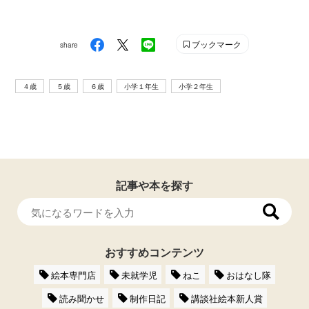
ブックマーク
share
４歳
５歳
６歳
小学１年生
小学２年生
記事や本を探す
おすすめコンテンツ
絵本専門店
未就学児
ねこ
おはなし隊
読み聞かせ
制作日記
講談社絵本新人賞