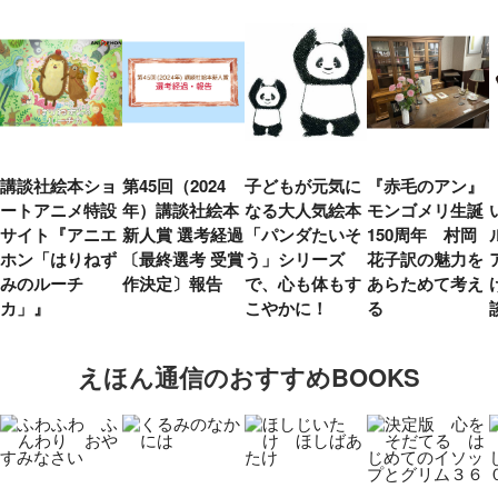
講談社絵本ショ
第45回（2024
子どもが元気に
『赤毛のアン』
ートアニメ特設
年）講談社絵本
なる大人気絵本
モンゴメリ生誕
サイト『アニエ
新人賞 選考経過
「パンダたいそ
150周年 村岡
ホン「はりねず
〔最終選考 受賞
う」シリーズ
花子訳の魅力を
みのルーチ
作決定〕報告
で、心も体もす
あらためて考え
カ」』
こやかに！
る
えほん通信のおすすめBOOKS