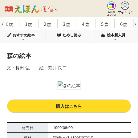
マイページ
講談社
コクリコ
0
1
2
3
4
5
6
歳
歳
歳
歳
歳
歳
歳
おすすめ絵本
ためし読み
絵本新人賞
森の絵本
文：長田 弘 絵：荒井 良二
購入はこちら
発売日
1999/08/09
価格
定価:本体1500円(税別)