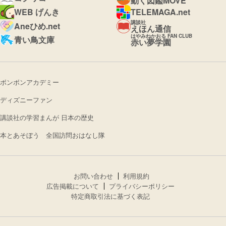
動く図鑑MOVE
WEB げんき
TELEMAGA.net
講談社
Aneひめ.net
えほん通信
はやみねかおる FAN CLUB
青い鳥文庫
赤い夢学園
ボンボンアカデミー
ディズニーファン
講談社の学習まんが 日本の歴史
本とあそぼう 全国訪問おはなし隊
お問い合わせ
利用規約
広告掲載について
プライバシーポリシー
特定商取引法に基づく表記