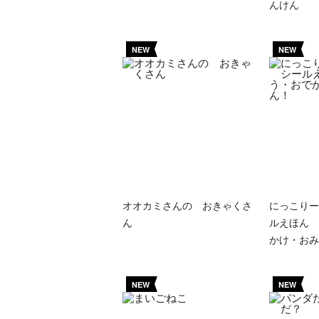
んけん
NEW
NEW
オオカミさんの おきゃくさ
にっこりー
ん
ルえほん 
かけ・おみ
NEW
NEW