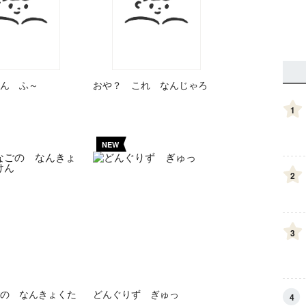
ん ふ～
おや？ これ なんじゃろ
1
NEW
2
3
の なんきょくた
どんぐりず ぎゅっ
4