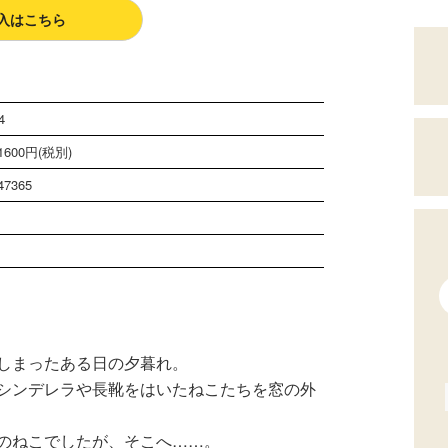
入はこちら
4
600円(税別)
47365
しまったある日の夕暮れ。
シンデレラや長靴をはいたねこたちを窓の外
のねこでしたが、そこへ……。