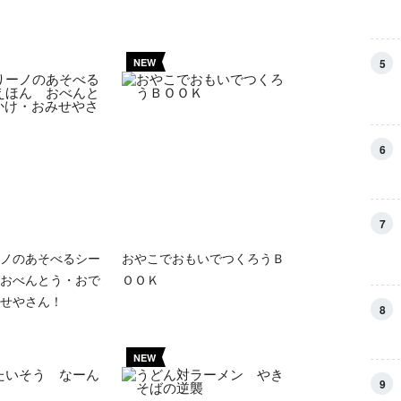
5
NEW
6
7
ノのあそべるシー
おやこでおもいでつくろうＢ
おべんとう・おで
ＯＯＫ
せやさん！
8
NEW
9