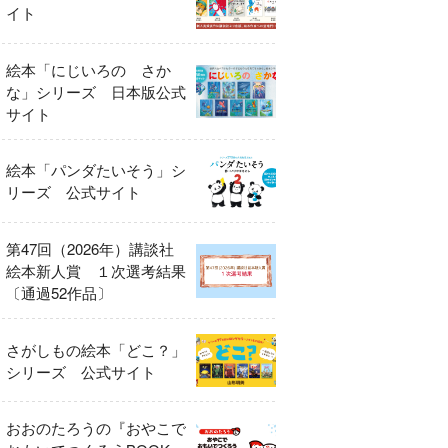
イト
絵本「にじいろの さか
な」シリーズ 日本版公式
サイト
絵本「パンダたいそう」シ
リーズ 公式サイト
第47回（2026年）講談社
絵本新人賞 １次選考結果
〔通過52作品〕
さがしもの絵本「どこ？」
シリーズ 公式サイト
おおのたろうの『おやこで