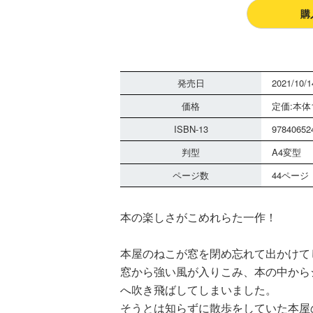
購
発売日
2021/10/1
価格
定価:本体1
ISBN-13
97840652
判型
A4変型
ページ数
44ページ
本の楽しさがこめれらた一作！
本屋のねこが窓を閉め忘れて出かけて
窓から強い風が入りこみ、本の中から
へ吹き飛ばしてしまいました。
そうとは知らずに散歩をしていた本屋