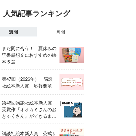
人気記事ランキング
週間
月間
まだ間に合う！ 夏休みの
読書感想文におすすめの絵
本５選
第47回（2026年） 講談
社絵本新人賞 応募要項
第46回講談社絵本新人賞
受賞作『オオカミさんのお
きゃくさん』ができるまで
③
講談社絵本新人賞 公式サ