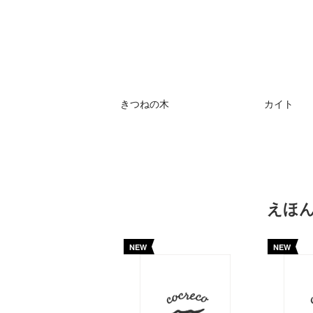
きつねの木
カイト
えほ
NEW
NEW