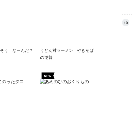
10
そう なーんだ？
うどん対ラーメン やきそば
の逆襲
NEW