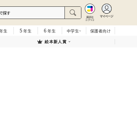
マイページ
講談社
コクリコ
5
6
年生
年生
年生
中学生~
保護者向け
絵本新人賞