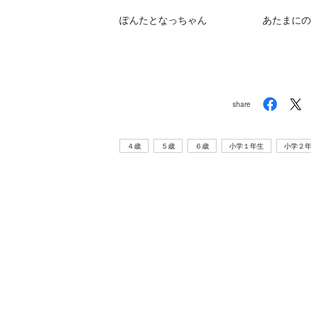
ぽんたとなっちゃん
あたまにの
share
４歳
５歳
６歳
小学１年生
小学２