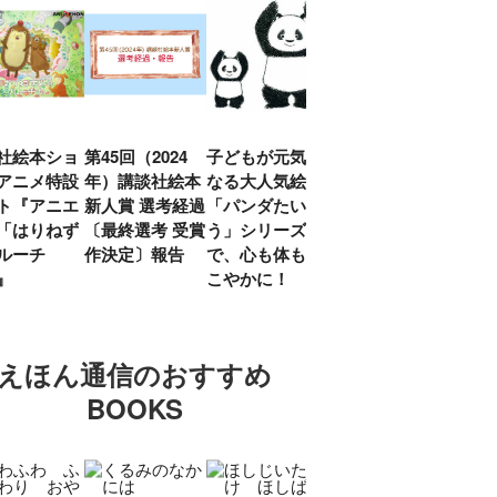
社絵本ショ
第45回（2024
子どもが元気に
『赤毛のアン』
「し
アニメ特設
年）講談社絵本
なる大人気絵本
モンゴメリ生誕
い」
ト『アニエ
新人賞 選考経過
「パンダたいそ
150周年 村岡
ルコ
「はりねず
〔最終選考 受賞
う」シリーズ
花子訳の魅力を
アウ
ルーチ
作決定〕報告
で、心も体もす
あらためて考え
け.の
」』
こやかに！
る
談！
えほん通信のおすすめ
BOOKS