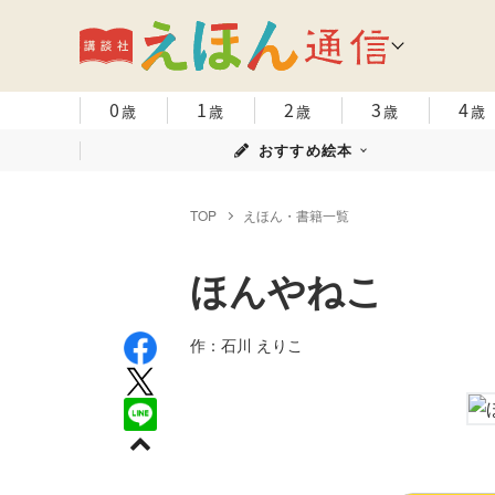
0
1
2
3
4
歳
歳
歳
歳
歳
おすすめ絵本
TOP
えほん・書籍一覧
ほんやねこ
作：石川 えりこ