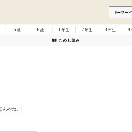
5
6
1
2
3
4
歳
歳
年生
年生
年生
ためし読み