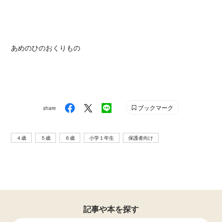
あめのひのおくりもの
ブックマーク
share
４歳
５歳
６歳
小学１年生
保護者向け
記事や本を探す