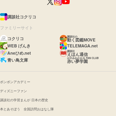
講談社コクリコ
ファミリーサイト
講談社の
コクリコ
動く図鑑MOVE
WEB げんき
TELEMAGA.net
講談社
Aneひめ.net
えほん通信
はやみねかおる FAN CLUB
青い鳥文庫
赤い夢学園
ボンボンアカデミー
ディズニーファン
講談社の学習まんが 日本の歴史
本とあそぼう 全国訪問おはなし隊