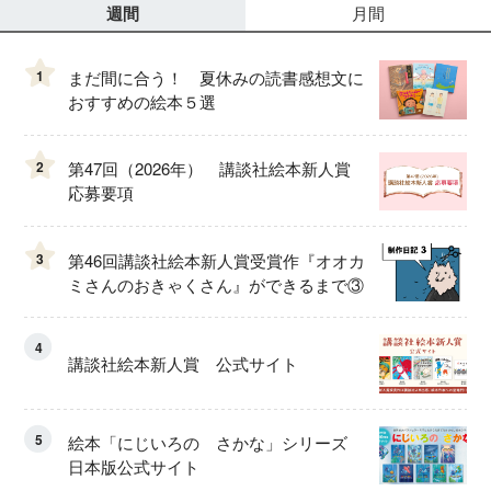
週間
月間
1
まだ間に合う！ 夏休みの読書感想文に
おすすめの絵本５選
2
第47回（2026年） 講談社絵本新人賞
応募要項
3
第46回講談社絵本新人賞受賞作『オオカ
ミさんのおきゃくさん』ができるまで③
4
講談社絵本新人賞 公式サイト
5
絵本「にじいろの さかな」シリーズ
日本版公式サイト