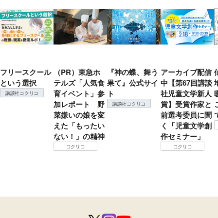
フリースクール
（PR）東急ホ
『神の蝶、舞う
アーカイブ配信
という選択
テルズ「人気食
果て』公式サイ
中【第67回講談
育イベント」参
ト
社児童文学新人
講談社コクリコ
加レポート 野
賞】受賞作家と
講談社コクリコ
菜嫌いの娘を変
前選考委員に聞
えた「もったい
く「児童文学創
ない！」の精神
作セミナー」
コクリコ
コクリコ