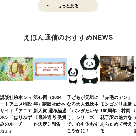
もっと見る
えほん通信のおすすめNEWS
講談社絵本ショ
第45回（2024
子どもが元気に
『赤毛のアン』
ートアニメ特設
年）講談社絵本
なる大人気絵本
モンゴメリ生誕
サイト『アニエ
新人賞 選考経過
「パンダたいそ
150周年 村岡
ホン「はりねず
〔最終選考 受賞
う」シリーズ
花子訳の魅力を
みのルーチ
作決定〕報告
で、心も体もす
あらためて考え
カ」』
こやかに！
る