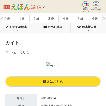
マイページ
講談社
コクリコ
0
1
2
3
4
5
6
歳
歳
歳
歳
歳
歳
歳
おすすめ絵本
ためし読み
絵本新人賞
カイト
作：石川 えりこ
購入はこちら
発売日
2023/08/24
価格
定価:本体1600円(税別)