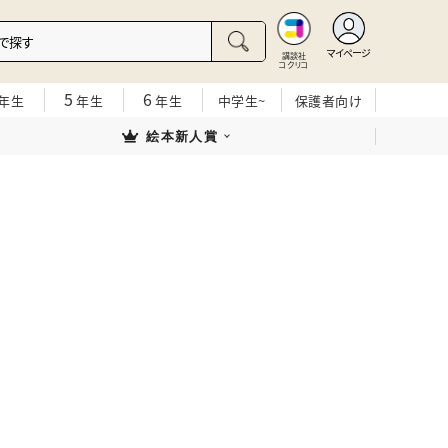
マイページ
講談社
コクリコ
5
6
年生
年生
年生
中学生~
保護者向け
絵本新人賞