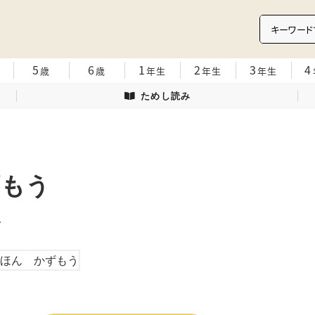
5
6
1
2
3
4
歳
歳
年生
年生
年生
ためし読み
ずもう
ふみ