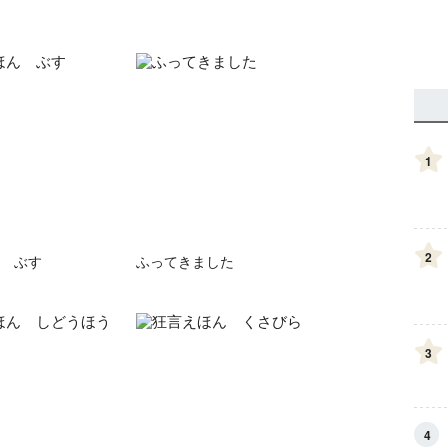
1
2
 ぶす
ふってきました
3
4