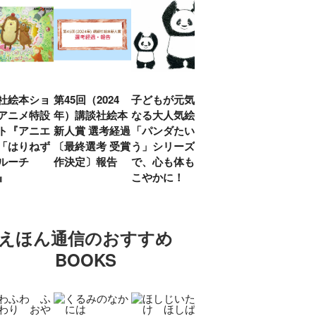
社絵本ショ
第45回（2024
子どもが元気に
『赤毛のアン』
「し
アニメ特設
年）講談社絵本
なる大人気絵本
モンゴメリ生誕
い」
ト『アニエ
新人賞 選考経過
「パンダたいそ
150周年 村岡
ルコ
「はりねず
〔最終選考 受賞
う」シリーズ
花子訳の魅力を
アウ
ルーチ
作決定〕報告
で、心も体もす
あらためて考え
け.の
」』
こやかに！
る
談！
えほん通信のおすすめ
BOOKS