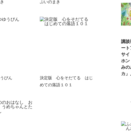
き
ぷいのまき
講談
ート
サイ
ホン
みの
カ
うびん
決定版 心をそだてる はじ
めての落語１０１