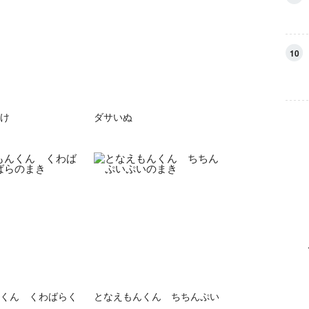
10
け
ダサいぬ
くん くわばらく
となえもんくん ちちんぷい