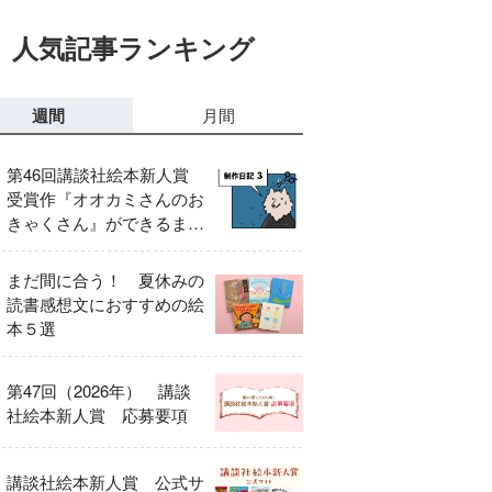
人気記事ランキング
週間
月間
第46回講談社絵本新人賞
受賞作『オオカミさんのお
きゃくさん』ができるまで
③
まだ間に合う！ 夏休みの
読書感想文におすすめの絵
本５選
第47回（2026年） 講談
社絵本新人賞 応募要項
講談社絵本新人賞 公式サ