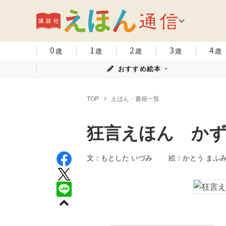
0
1
2
3
4
歳
歳
歳
歳
歳
おすすめ絵本
TOP
えほん・書籍一覧
狂言えほん か
文：もとした いづみ 絵：かとう ま