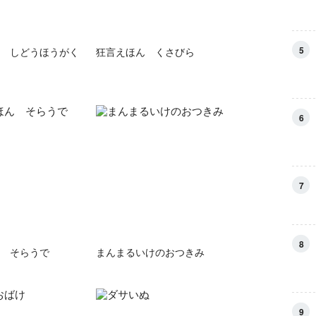
5
 しどうほうがく
狂言えほん くさびら
6
7
8
 そらうで
まんまるいけのおつきみ
9