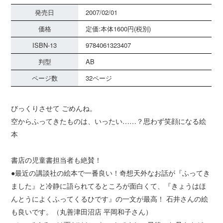
発売日
2007/02/01
価格
定価:本体1600円(税別)
ISBN-13
9784061323407
判型
AB
ページ数
32ページ
びっくりさせて ごめんね。
空からふってきたものは、いったい……？思わず笑顔になる絵
本
書店の児童書担当者も絶賛！
●最近の講談社の絵本で一番良い！奇想天外なお話が『ふってき
ました』と冷静に語られてるところが面白くて、『きょうはほ
んとうによくふってくるひです』の一文が最高！ 石井さんの絵
も良いです。（丸善津田沼店 平岡和子さん）