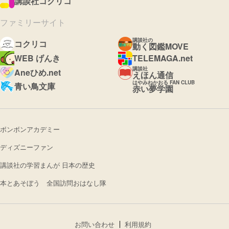
講談社コクリコ
ファミリーサイト
講談社の
コクリコ
動く図鑑MOVE
WEB げんき
TELEMAGA.net
講談社
Aneひめ.net
えほん通信
はやみねかおる FAN CLUB
青い鳥文庫
赤い夢学園
ボンボンアカデミー
ディズニーファン
講談社の学習まんが 日本の歴史
本とあそぼう 全国訪問おはなし隊
お問い合わせ
利用規約