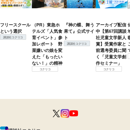
フリースクール
（PR）東急ホ
『神の蝶、舞う
アーカイブ配信
という選択
テルズ「人気食
果て』公式サイ
中【第67回講談
育イベント」参
ト
社児童文学新人
講談社コクリコ
加レポート 野
賞】受賞作家と
講談社コクリコ
菜嫌いの娘を変
前選考委員に聞
えた「もったい
く「児童文学創
ない！」の精神
作セミナー」
コクリコ
コクリコ