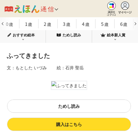
マイページ
講談社
コクリコ
0
1
2
3
4
5
6
歳
歳
歳
歳
歳
歳
歳
おすすめ絵本
ためし読み
絵本新人賞
ふってきました
文：もとした いづみ 絵：石井 聖岳
ためし読み
購入はこちら