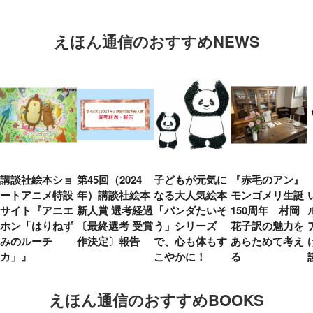
えほん通信のおすすめNEWS
講談社絵本ショ
第45回（2024
子どもが元気に
『赤毛のアン』
ートアニメ特設
年）講談社絵本
なる大人気絵本
モンゴメリ生誕
サイト『アニエ
新人賞 選考経過
「パンダたいそ
150周年 村岡
ホン「はりねず
〔最終選考 受賞
う」シリーズ
花子訳の魅力を
みのルーチ
作決定〕報告
で、心も体もす
あらためて考え
カ」』
こやかに！
る
えほん通信のおすすめBOOKS