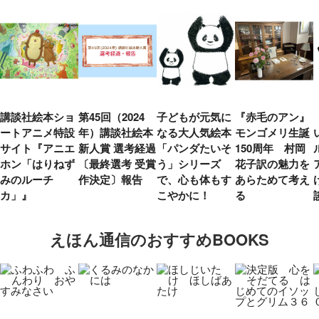
講談社絵本ショ
第45回（2024
子どもが元気に
『赤毛のアン』
ートアニメ特設
年）講談社絵本
なる大人気絵本
モンゴメリ生誕
サイト『アニエ
新人賞 選考経過
「パンダたいそ
150周年 村岡
ホン「はりねず
〔最終選考 受賞
う」シリーズ
花子訳の魅力を
みのルーチ
作決定〕報告
で、心も体もす
あらためて考え
カ」』
こやかに！
る
えほん通信のおすすめBOOKS