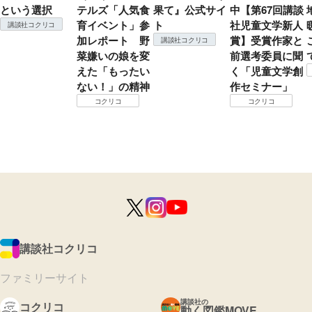
という選択
テルズ「人気食
果て』公式サイ
中【第67回講談
育イベント」参
ト
社児童文学新人
講談社コクリコ
加レポート 野
賞】受賞作家と
講談社コクリコ
菜嫌いの娘を変
前選考委員に聞
えた「もったい
く「児童文学創
ない！」の精神
作セミナー」
コクリコ
コクリコ
講談社コクリコ
ファミリーサイト
講談社の
コクリコ
動く図鑑MOVE