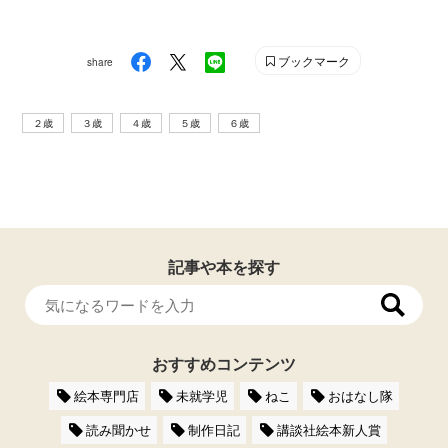
ブックマーク
share
２歳
３歳
４歳
５歳
６歳
記事や本を探す
おすすめコンテンツ
絵本専門店
未就学児
ねこ
おはなし隊
読み聞かせ
制作日記
講談社絵本新人賞