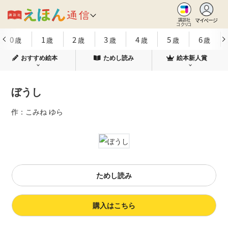
マイページ
講談社
コクリコ
0
1
2
3
4
5
6
歳
歳
歳
歳
歳
歳
歳
おすすめ絵本
ためし読み
絵本新人賞
ぼうし
作：こみね ゆら
ためし読み
購入はこちら