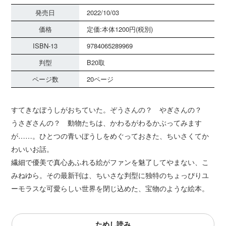
発売日
2022/10/03
価格
定価:本体1200円(税別)
ISBN-13
9784065289969
判型
B20取
ページ数
20ページ
すてきなぼうしがおちていた。ぞうさんの？ やぎさんの？
うさぎさんの？ 動物たちは、かわるがわるかぶってみます
が……。ひとつの青いぼうしをめぐっておきた、ちいさくてか
わいいお話。
繊細で優美で真心あふれる絵がファンを魅了してやまない、こ
みねゆら。その最新刊は、ちいさな判型に独特のちょっぴりユ
ーモラスな可愛らしい世界を閉じ込めた、宝物のような絵本。
ためし読み