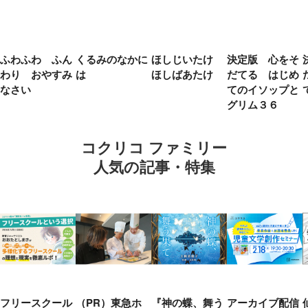
ふわふわ ふん
くるみのなかに
ほしじいたけ
決定版 心をそ
わり おやすみ
は
ほしばあたけ
だてる はじめ
なさい
てのイソップと
グリム３６
コクリコ ファミリー
人気の記事・特集
フリースクール
（PR）東急ホ
『神の蝶、舞う
アーカイブ配信